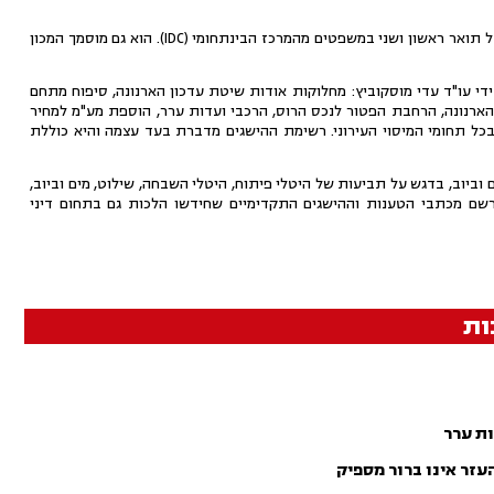
עו"ד עדי מוסקוביץ הינו בוגר כלכלה ומנהל עסקים מאוניברסיטת חיפה והינו בעל תואר ראשון ושני במשפטים מהמרכז הבינתחומי (IDC). הוא גם מוסמך המכון
י עו"ד עדי מוסקוביץ: מחלוקות אודות שיטת עדכון הארנונה, סיפוח מתחם
הארנונה, הרחבת הפטור לנכס הרוס, הרכבי ועדות ערר, הוספת מע"מ למחיר
ג בכל תחומי המיסוי העירוני. רשימת ההישגים מדברת בעד עצמה והיא כוללת
 וביוב, בדגש על תביעות של היטלי פיתוח, היטלי השבחה, שילוט, מים וביוב,
תרשם מכתבי הטענות וההישגים התקדימיים שחידשו הלכות גם בתחום דיני
ות
ת ערר
עזר אינו ברור מספיק