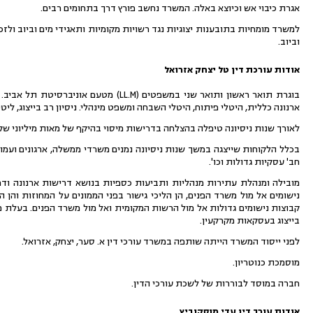
אגרת כיבוי אש וכיוצא באלה. המשרד נחשב פורץ דרך בתחומים רבים.
וביוב.
אודות עורכת דין טל יצחק אזרואל
ארנונה כללית, היטלי פיתוח, היטלי השבחה ומשפט מינהלי. ניסיון רב בייצוג, ליט
לאורך שנות ניסיונה טיפלה בהצלחה בדרישות מיסוי בהיקף של מאות מיליוני שקל
בכלל הלקוחות שייצגה במשך שנות ניסיונה נמנים משרדי ממשלה, ארגונים ועמות
חב' עסקיות גדולות וכו'.
מובילה ומנהלת עתירות מנהליות ותביעות כספיות בנושא דרישות ארנונה ודר
נישומים אל מול משרד הפנים, הן הליכי גישור בפני הממונים על המחוזות והן 
קבוצות נישומים גדולות אל מול הרשות המקומית ואל מול משרד הפנים. בעלת מומ
בייצוג בעסקאות מקרקעין.
לפני ייסוד המשרד הייתה שותפה במשרד עורכי דין א. סער, יצחק, אזרואל.
מוסמכת כנוטריון.
חברה במוסד לבוררות של לשכת עורכי הדין.
אודות עורך דין עדי מוסקוביץ