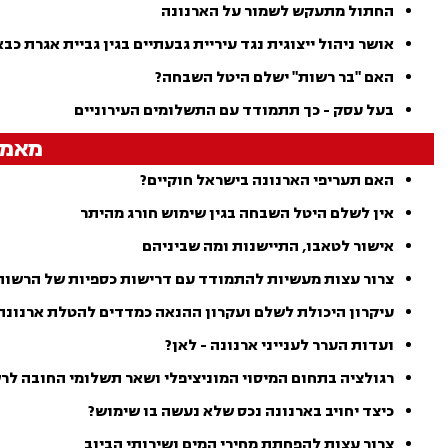
החתול מתעקש לשמור על הארנונה
אושר ניהול ייצוגית נגד עיריית גבעתיים בגין גביית אגרת כב
האם "בר רשות" ישלם היטל השבחה?
בעל עסק - כך תתמודד עם התשלומים העירוניים
מאמר
האם תעריפי הארנונה בישראל חוקיים?
אין לשלם היטל השבחה בגין שימוש חורג מהיתר
אישור לטאבו, התיישנות ומה שביניהם
צרור עצות מעשיות להתמודד עם דרישות כספיות של הרשות
עיקרון היכולת לשלם ועקרון ההנאה כמדדים להטלת ארנונה
ועדות הערר לענייני ארנונה - לאן?
רגולציה בתחום המיסוי המוניציפלי ושאר תשלומי החובה לר
כיצד יחויב בארנונה נכס שלא נעשה בו שימוש?
צרור עצות להפחתת מחירי המים ושירותי הביוב