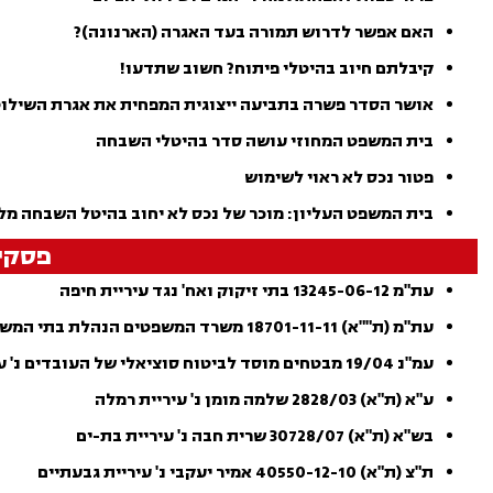
האם אפשר לדרוש תמורה בעד האגרה (הארנונה)?
קיבלתם חיוב בהיטלי פיתוח? חשוב שתדעו!
אושר הסדר פשרה בתביעה ייצוגית המפחית את אגרת השילו
בית המשפט המחוזי עושה סדר בהיטלי השבחה
פטור נכס לא ראוי לשימוש
בית המשפט העליון: מוכר של נכס לא יחוב בהיטל השבחה מלא
פסקי 
עת"מ 13245-06-12 בתי זיקוק ואח' נגד עיריית חיפה
עת"מ (ת""א) 18701-11-11 משרד המשפטים הנהלת בתי המשפט נ' עירית רמת גן
עמ"נ 19/04 מבטחים מוסד לביטוח סוציאלי של העובדים נ' עיריית דימונה
ע"א (ת"א) 2828/03 שלמה מומן נ' עיריית רמלה
בש"א (ת"א) 30728/07 שרית חבה נ' עיריית בת-ים
ת"צ (ת"א) 40550-12-10 אמיר יעקבי נ' עיריית גבעתיים