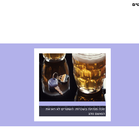
עו״ד דוד אריכא (אילוסטרציה: lecic, 123rtf.com )
זוכה מנהיגה בשכרות: השוטרים לא ראו את
הנאשם נוהג