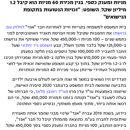
מניות ומענק כספי. בגין מכירת 60 מניות הוא קיבל 1.2
מיליון שקל. השופט: "זכויות הנטועות בתקופת
הנישואים"
בית המשפט למשפחה בקריות חייב לאחרונה חבר "אגד"
לחלוק עם
גרושתו
את ההטבות שקיבל מכוח הפרטת תאגיד האוטובוסים לפני
כחמש שנים – 100 מניות ו-450,000 שקל. אחרי ששיתף את גרושתו
ב-125,000 שקל בלבד מתוך השלל, קבע
השופט ניר זיתוני
שעל
החבר להעביר לה 100,000 שקל נוספים בגין חלקה במענק
החד-פעמי וכן 610,000 שקל בגין חלקה ב-60 מניות שמכירתן הניבו
לו כ-1.2 מיליון שקל. בתוך כך קבע השופט שהאישה זכאית אף לחצי
מהתקבול העתידי שיינתן עבור מכירת 40 המניות הנותרות.
הצדדים היו נשואים במשך 16 שנה והביאו לעולם ארבעה ילדים.
בתביעה שהוגשה לבית המשפט בדצמבר 2020 סיפרה האישה,
שיוצגה באמצעות עו"ד עדן פרץ ו
עו"ד ראובן מלאך
, כי חברותו של
בעלה לשעבד ב"אגד" נקנתה בזמנו תמורת 450,000 שקל, וכי הם
רכשו אותה ביחד, מתוך מאמץ משותף, ובסיוע כספי החתונה.
כידוע, בשנת 2019 עברה "אגד" שינוי מבני שהפך אותה מאגודה
שיתופית לחברה בע"מ. כתוצאה מהמהלך קיבל כל חבר "אגד",
ביניהם הנתבע, 100 מניות בחברה ומענק כספי בסך 450,000 שקל.