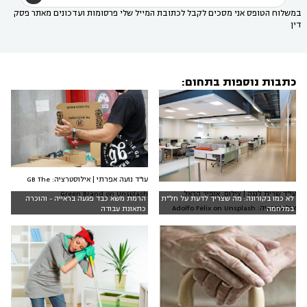
במשלוח הטופס אני מסכים לקבל לכתובת המייל שלי פרסומות ועדכונים מאתר פסק
דין
כתבות נוספות בתחום:
עו"ד נועה אפרתי | אילוסטרציה: GB The
עו"ד שרית לנגה | צילום: אופיר הראל,
Green Brand on Unsplash
לא כמו בקורונה: מה שצריך לדעת על חל"ת
הרמת משא כבד פגעה בראייה - והוכרה
אילוסטרציה: Adolfo Félix on Unsplash
במלחמה
כתאונת עבודה