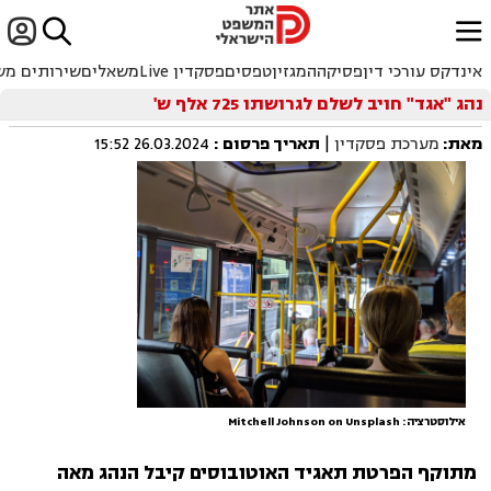


ﱐ
אינדקס עורכי דין
פסיקה
המגזין
טפסים
פסקדין Live
משאלים
שירותים מש
נהג "אגד" חויב לשלם לגרושתו 725 אלף ש'
מאת:
מערכת פסקדין
|
תאריך פרסום
:
26.03.2024 15:52
אילוסטרציה: Mitchell Johnson on Unsplash
מתוקף הפרטת תאגיד האוטובוסים קיבל הנהג מאה