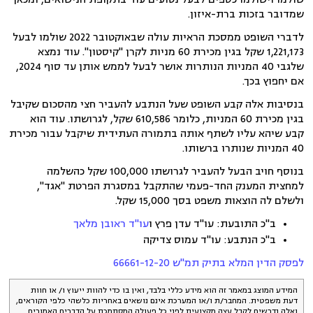
שמדובר בזכות ברת-איזון.
לדברי השופט ממסכת הראיות עולה שבאוקטובר 2022 שולמו לבעל
1,221,173 שקל בגין מכירת 60 מניות לקרן "קיסטון". עוד נמצא
שלגבי 40 המניות הנותרות אושר לבעל לממש אותן עד סוף 2024,
אם יחפוץ בכך.
בנסיבות אלה קבע השופט שעל הנתבע להעביר חצי מהסכום שקיבל
בגין מכירת 60 המניות, כלומר 610,586 שקל, לגרושתו. עוד הוא
קבע שיהא עליו לשתף אותה בתמורה העתידית שיקבל עבור מכירת
40 המניות שנותרו ברשותו.
בנוסף חויב הבעל להעביר לגרושתו 100,000 שקל כהשלמה
למחצית המענק החד-פעמי שהתקבל במסגרת הפרטת "אגד",
ולשלם לה הוצאות משפט בסך 15,000 שקל.
ב"כ התובעת: עו"ד עדן פרץ ו
עו"ד ראובן מלאך
ב"כ הנתבע: עו"ד עמוס צדיקה
לפסק הדין המלא בתיק תמ"ש 66661-12-20
המידע המוצג במאמר זה הוא מידע כללי בלבד, ואין בו כדי להוות ייעוץ ו/ או חוות
דעת משפטית. המחבר/ת ו/או המערכת אינם נושאים באחריות כלשהי כלפי הקוראים,
ואלה נדרשים לקבל עצה מקצועית לפני כל פעולה המסתמכת על הדברים האמורים.