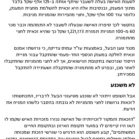
לטענת האישה בעלה לשעבר שיתף אותה ב-125 אלף שקל בלבד
מתוך המענק, ובנסיבות אלה היא זכאית להשלמת מחצית המענק,
כלומר עוד 100 אלף שקל, וחצי מהפירות שהמניות מניבות.
בהקשר לכך סיפרה האישה שבעלה לשעבר לא התמהמה וכבר מכר
60 מ-100 המניות תמורת 1,221,173 שקל כך שהיא זכאית לחצי
מהתמורה.
מנגד טען הבעל, באמצעות עו"ד עמוס צדיקה, כי גרושתו אמנם
זכאית לחלקה במענק הכספי החד-פעמי שהתקבל עבור מניית
היסוד שנרכשה בתקופת הנישואים, אך לא לחצי מהמניות שהתקבלו
לאחר מכן, ובפרט לא מהתמורה שהתקבלה ושעתידה להתקבל
ממכירתן.
לא משכנע
אבל השופט זיתוני לא שוכנע מטיעוני הבעל. לדבריו, התכחשותו
לזכאות גרושתו לחצי מהמניות לא גובתה בהסבר כלשהו המניח את
הדעת.
"הזכאות והמקור לזכויותיה של האישה נגזרו מזכויות האיש שקמו לו
ו/או היו קיימים לו במועד תקופת האיזון ובתקופת החיים
המשותפים", קבע השופט. הוא הדגיש כי שורשי הזכות שמכוחה
שולמו וישולמו כספים לבעל נטועים עוד בתקופת הנישואים, ומכאן