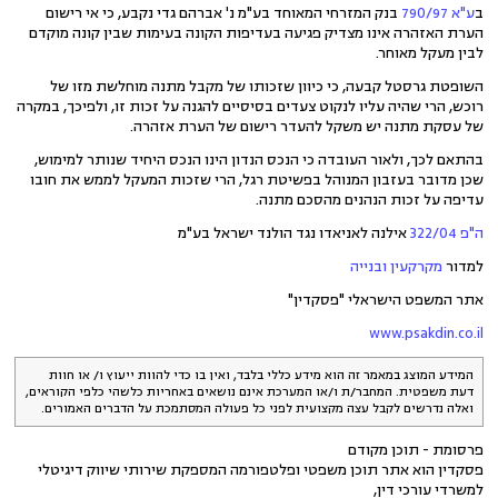
ב
ע"א 790/97
בנק המזרחי המאוחד בע"מ נ' אברהם גדי נקבע, כי אי רישום
הערת האזהרה אינו מצדיק פגיעה בעדיפות הקונה בעימות שבין קונה מוקדם
לבין מעקל מאוחר.
השופטת גרסטל קבעה, כי כיוון שזכותו של מקבל מתנה מוחלשת מזו של
רוכש, הרי שהיה עליו לנקוט צעדים בסיסיים להגנה על זכות זו, ולפיכך, במקרה
של עסקת מתנה יש משקל להעדר רישום של הערת אזהרה.
בהתאם לכך, ולאור העובדה כי הנכס הנדון הינו הנכס היחיד שנותר למימוש,
שכן מדובר בעזבון המנוהל בפשיטת רגל, הרי שזכות המעקל לממש את חובו
עדיפה על זכות הנהנים מהסכם מתנה.
ה"פ 322/04
אילנה לאניאדו נגד הולנד ישראל בע"מ
למדור
מקרקעין ובנייה
אתר המשפט הישראלי "פסקדין"
www.psakdin.co.il
המידע המוצג במאמר זה הוא מידע כללי בלבד, ואין בו כדי להוות ייעוץ ו/ או חוות
דעת משפטית. המחבר/ת ו/או המערכת אינם נושאים באחריות כלשהי כלפי הקוראים,
ואלה נדרשים לקבל עצה מקצועית לפני כל פעולה המסתמכת על הדברים האמורים.
פרסומת - תוכן מקודם
פסקדין הוא אתר תוכן משפטי ופלטפורמה המספקת שירותי שיווק דיגיטלי
למשרדי עורכי דין,