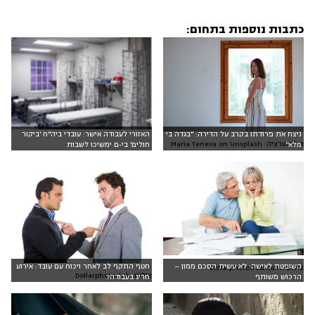
כתבות נוספות בתחום:
ניצח את פרודתו בקרב על הדירה: "בגדה בי
האזורי לעבודה אישר: עובדי ביה"ח 'ביקור
אילוסטרציה: Maria Teneva on Unsplash
מלא"
חולים' בי-ם ימשיכו לשבות
השופטת לאישה: לא עשית הסכם ממון –
חטף התקף לב לאחר ויכוח עם עובד: אירוע
צילום: Dollarphotoclub.com
צילום: Dollarphotoclub
הרכוש משותף
חריג בעבודה?