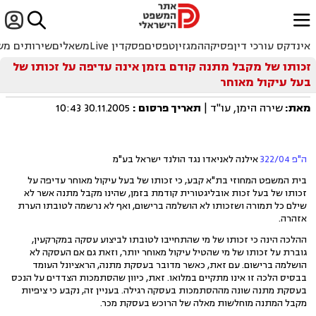


ﱐ
אינדקס עורכי דין
פסיקה
המגזין
טפסים
פסקדין Live
משאלים
שירותים מש
זכותו של מקבל מתנה קודם בזמן אינה עדיפה על זכותו של
בעל עיקול מאוחר
מאת:
שירה הימן, עו"ד |
תאריך פרסום
:
30.11.2005 10:43
ה"פ 322/04
אילנה לאניאדו נגד הולנד ישראל בע"מ
בית המשפט המחוזי בת"א קבע, כי זכותו של בעל עיקול מאוחר עדיפה על
זכותו של בעל זכות אובליגטורית קודמת בזמן, שהינו מקבל מתנה אשר לא
שילם כל תמורה ושזכותו לא הושלמה ברישום, ואף לא נרשמה לטובתו הערת
אזהרה.
ההלכה הינה כי זכותו של מי שהתחייבו לטובתו לביצוע עסקה במקרקעין,
גוברת על זכותו של מי שהטיל עיקול מאוחר יותר, וזאת גם אם העסקה לא
הושלמה ברישום. עם זאת, כאשר מדובר בעסקת מתנה, הראציונל העומד
בבסיס הלכה זו אינו מתקיים במלואו. זאת, כיוון שהסתמכות הצדדים על הנכס
בעסקת מתנה שונה מההסתמכות בעסקה רגילה. בעניין זה, נקבע כי ציפיות
מקבל המתנה מוחלשות מאלה של הרוכש בעסקת מכר.