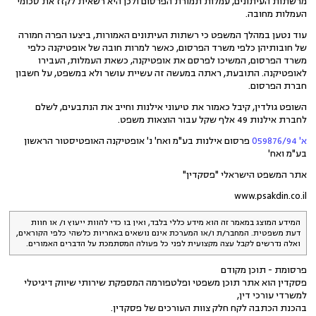
מרשתות העיתונים, עמלות תמורת הפרסום ולכן היא רשאית לקזז את סכומי
העמלות מחובה.
עוד נטען במהלך המשפט כי רשתות העיתונים האמורות, ביצעו הפרה חמורה
של חובותיהן כלפי משרד הפרסום, כאשר למרות חובה של אופטיקנה כלפי
משרד הפרסום, המשיכו לפרסם את אופטיקנה, כשאת העמלות, העבירו
לאופטיקנה. התובעת, ראתה במעשה זה עשיית עושר ולא במשפט, על חשבון
חברת הפרסום.
השופט גולדין, קיבל כאמור את טיעוני אילנות וחייב את הנתבעים, לשלם
לחברת אילנות 49 אלף שקל עבור הוצאות משפט.
א' 059876/94
פרסום אילנות בע"מ ואח' נ' אופטיקנה האופטיסטור הראשון
בע"מ ואח'
אתר המשפט הישראלי "פסקדין"
www.psakdin.co.il
המידע המוצג במאמר זה הוא מידע כללי בלבד, ואין בו כדי להוות ייעוץ ו/ או חוות
דעת משפטית. המחבר/ת ו/או המערכת אינם נושאים באחריות כלשהי כלפי הקוראים,
ואלה נדרשים לקבל עצה מקצועית לפני כל פעולה המסתמכת על הדברים האמורים.
פרסומת - תוכן מקודם
פסקדין הוא אתר תוכן משפטי ופלטפורמה המספקת שירותי שיווק דיגיטלי
למשרדי עורכי דין,
בהכנת הכתבה לקח חלק צוות העורכים של פסקדין.