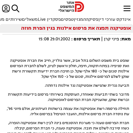


ﱐ
אינדקס עורכי דין
פסיקה
המגזין
טפסים
פסקדין Live
משאלים
שירותים מש
אופטיקנה תפצה את פרסום אילנות בגין הפרת חוזה
מאת:
פיני קרן |
תאריך פרסום
:
29.01.2002 15:08
שופט בית משפט השלום בתל אביב, אשר גולדין, חייב את חברת אופטיקנה
ואת סניפיה בפתח תקווה, חיפה, חולון וראשון לציון, לשלם לחברת הפרסום
אילנות סכום של כ- 180 אלף שקל. כן חויבה חברת ידיעות תקשורת ורשת
שוקן לשלם לפרסום אילנות, סכום של כ- 150 אלף שקל.
תביעה נגדית שהגישה אופטיקנה נגד אילנות נדחתה.
מדובר בשתי תביעות שאוחדו, העוסקות בשירותי פרסום בידיעות תקשורת
וברשת שוקן, שהעניקה חברת הפרסום לאופטיקנה.
תחילה פרסמה רשת אופטיקנה את עצמה ברשתות העיתונים, אולם מיוני 96',
עת נוסדה חברת פרסום אילנות, הועבר הטיפול בפרסום אליה.
חברת הפרסום טענה כי מערכת ההסכמים בינה לבין רשת אופטיקנה הופרה,
כשזו סירבה לשלם את חובה. אופטיקנה טענה, כי חברת הפרסום, קיבלה