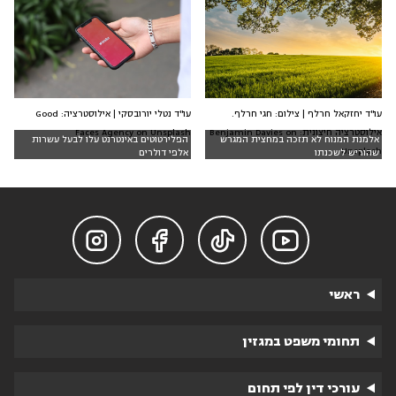
עו"ד יחזקאל חרלף | צילום: חגי חרלף.
עו"ד נטלי יורובסקי | אילוסטרציה: Good
אילוסטרציה חיצונית: Benjamin Davies on
Faces Agency on Unsplash
אלמנת המנוח לא תזכה במחצית המגרש
הפלירטוטים באינטרנט עלו לבעל עשרות
Unsplash
שהוריש לשכנתו
אלפי דולרים




ראשי
תחומי משפט במגזין
עורכי דין לפי תחום