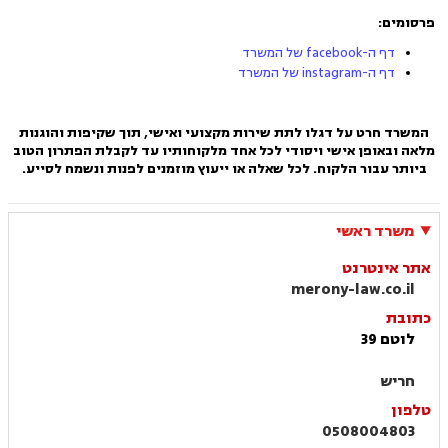
פרסומים:
דף ה-facebook של המשרד
דף ה-instagram של המשרד
המשרד חרט על דגלו לתת שירות מקצועי ואישי, תוך שקיפות והוגנות
מלאה ובאופן אישי ויסודי לכל אחד מלקוחותיו עד לקבלת הפתרון הטוב
ביותר עבור הלקוח. לכל שאלה או ייעוץ מוזמנים לפנות ונשמח לסייע.
משרד ראשי
אתר אינטרנט
merony-law.co.il
כתובת
לוטם 39
חריש
טלפון
0508004803