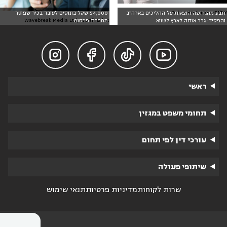
צילום: Dollarphotoclub
תבע מהגרושה הוצאות על ההליכים בארה"ב
54,000 שקל בונוסים לעובד בכיר שפוטר
צילום: Wavebreak Media Ltd, 123rtf
והפסיד: גרר אותה לארץ לשווא
מחברת פרסום




ראשי
תחומי משפט במגזין
עורכי דין לפי תחום
שיתופי פעולה
שרות לקוחות
מדיניות פרטיות
תנאי שימוש