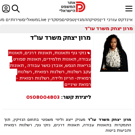


ﱐ
אינדקס עורכי דין
פסיקה
המגזין
טפסים
פסקדין Live
משאלים
שירותים מש
מרון יצחק משרד עו"ד
מרון יצחק משרד עו"ד
נזקי גוף ותאונות
,
תאונות דרכים
,
תאונות
עבודה
,
תאונות תלמידים
,
תאונות ספורט
,
בריאות הנפש
,
אובדן כושר עבודה
,
תאונות
עקב רשלנות
,
רשלנות רפואית
,
רשלנות
רפואית- הריון ולידה
,
רשלנות רפואית -
רפואת שיניים
ליצירת קשר:
0508004803
מרון יצחק משרד עו"ד
מעניק ייצוג וליווי משפטי בתחום הנזיקין, תוך
התמקדות בתאונות עבודה, תאונות דרכים, נזקי גוף, רשלנות רפואית
ותביעות ביטוח.