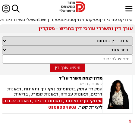


ﱐ
אינדקס עורכי דין
פסיקה
המגזין
טפסים
פסקדין Live
משאלים
שירותים מש
עורך דין ומשרדי עורכי דין בחריש - פסקדין
חיפוש עורך דין
מרון יצחק משרד עו"ד
לוטם 39, חריש
המשרד עוסק בתחומים: נזקי גוף ותאונות, תאונות
דרכים, תאונות עבודה, תאונות ספורט, בריאות
הנפש, אובדן כושר עבודה תאונות תלמידים, תאונות
נזקי גוף ותאונות
,
תאונות דרכים
,
תאונות עבודה
עקב רשלנות, רשלנות רפואית, רשלנות רפואית הריון
ליצירת קשר:
0508004803
ולידה, רשלנות רפואית רפואת שיניים
1