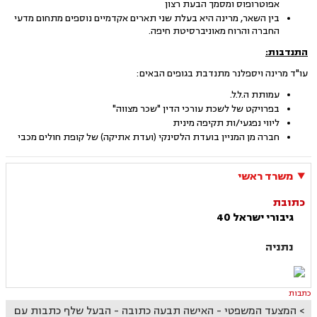
אפוטרופוס ומסמך הבעת רצון
בין השאר, מרינה היא בעלת שני תארים אקדמיים נוספים מתחום מדעי
החברה והרוח מאוניברסיטת חיפה.
התנדבות:
עו"ד מרינה ויספלנר מתנדבת בגופים הבאים:
עמותת ה.ל.ל.
בפרויקט של לשכת עורכי הדין "שכר מצווה"
ליווי נפגעי/ות תקיפה מינית
חברה מן המניין בועדת הלסינקי (ועדת אתיקה) של קופת חולים מכבי
משרד ראשי
כתובת
גיבורי ישראל 40
נתניה
כתבות
המצעד המשפטי - האישה תבעה כתובה - הבעל שלף כתבות עם