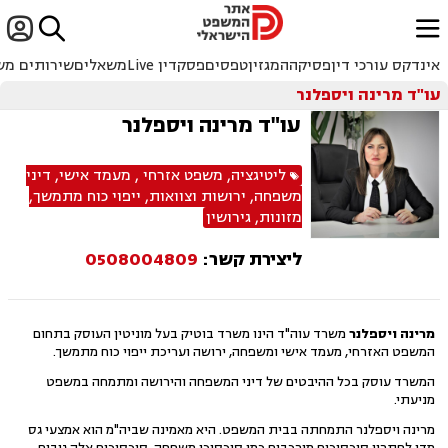


ﱐ
אינדקס עורכי דין
פסיקה
המגזין
טפסים
פסקדין Live
משאלים
שירותים מש
עו"ד מרינה ויספלנר
עו"ד מרינה ויספלנר
ליטיגציה
,
משפט אזרחי
,
מעמד אישי
,
דיני
משפחה
,
ירושות וצוואות
,
ייפוי כוח מתמשך
,
מזונות
,
גירושין
ליצירת קשר:
0508004809
מרינה ויספלנר
משרד עוה"ד הינו משרד בוטיק בעל מוניטין העוסק בתחום
המשפט האזרחי, מעמד אישי ומשפחה, ירושה ועריכת ייפוי כוח מתמשך.
המשרד עוסק בכל ההיבטים של דיני המשפחה והירושה ומתמחה במשפט
מניעתי.
מרינה ויספלנר התמחתה בבית המשפט. היא מאמינה שביה"מ הוא אמצעי גס
מדי לפתרון סיכסוכים מורכבים כמו סיכסוכי משפחה. סיכסוכים אלה גובים