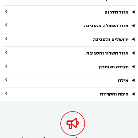

אזור הדרום

אזור השפלה והסביבה

ירושלים והסביבה

אזור השרון והסביבה

יהודה ושומרון

אילת

חיפה והקריות
