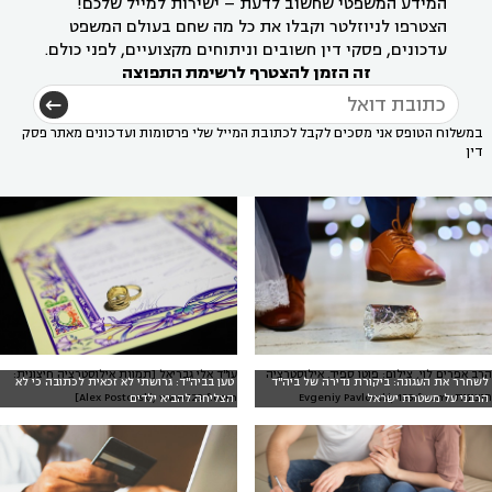
המידע המשפטי שחשוב לדעת – ישירות למייל שלכם!
הצטרפו לניוזלטר וקבלו את כל מה שחם בעולם המשפט
עדכונים, פסקי דין חשובים וניתוחים מקצועיים, לפני כולם.
זה הזמן להצטרף לרשימת התפוצה
במשלוח הטופס אני מסכים לקבל לכתובת המייל שלי פרסומות ועדכונים מאתר פסק
דין
הרב אפרים לוי, צילום: פוטו ספיד. אילוסטרציה
עו"ד אלי גבריאל [תמונת אילוסטרציה חיצונית:
לשחרר את העגונה: ביקורת נדירה של ביה"ד
טען בביה"ד: גרושתי לא זכאית לכתובה כי לא
חיצונית: Evgeniy Pavlovski, 123rf.com
Alex Postovski, www.123rf.com]
הרבני על משטרת ישראל
הצליחה להביא ילדים