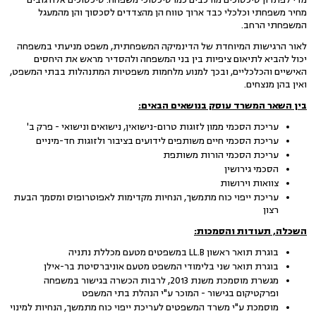
מחיר משפחתי וכלכלי כבד ארוך טווח הן מהצדדים לסכסוך והן מהמעגל
המשפחתי הרחב.
לאור הרגישות המיוחדת של הדינמיקה המשפחתית, משפט מניעתי במשפחה
יכול להביא לתיאום ציפיות בין בני המשפחה ולהסדיר מראש את היחסים
האישיים והכלכליים, ובכך למנוע מלחמות משפטיות המתנהלות בבתי המשפט,
ואין בהן מנצחים.
בין השאר המשרד עוסק בנושאים הבאים:
עריכת הסכמי ממון לזוגות טרום-נישואין, נישואים ונישואי - פרק ב'
עריכת הסכמי חיים משותפים לידועים בציבור ולזוגות חד-מיניים
עריכת הסכמי הורות משותפת
הסכמי גירושין
צוואות וירושות
עריכת ייפוי כוח מתמשך, הנחיות מקדימות לאפוטרופוס ומסמך הבעת
רצון
השכלה, תעודות והסמכות:
בוגרת תואר ראשון LL.B במשפטים מטעם מכללת נתניה
בוגרת תואר שני בלימודי המשפט מטעם אוניברסיטת בר-אילן
מגשרת מוסמכת משנת 2013, לרבות הכשרה בגישור במשפחה
ופרקטיקום בגישור - המוכר ע"י הנהלת בתי המשפט
מוסמכת ע"י משרד המשפטים לעריכת ייפוי כוח מתמשך, הנחיות למינוי