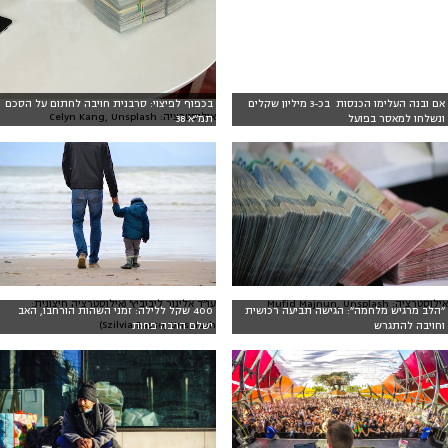
אם ובנה העלימו הכנסות בכ-3 מיליון שקלים
בכפוף לפיצוי: סרבנית חויבה לחתום על הסכם
אילוסטרציה: Celyn Kang, Unsplash
ונשלחו למאסר בפועל
תמ״א 38
אילוסטרציה: Mufid Majnun, Unsplash
עו״ד אלינור ליבוביץ' (אילוסטרציה חיצונית:
״הלב מרגיש מלחמה״: הגישה תביעה רכושית
400 שקל ללילה: זמני השהות הורחבו, האב
Szilvia Basso, Unsplash)
וחויבה להתגרש
ישלם הרבה פחות