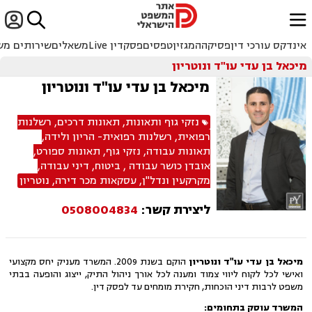


ﱐ
אינדקס עורכי דין
פסיקה
המגזין
טפסים
פסקדין Live
משאלים
שירותים מש
מיכאל בן עדי עו"ד ונוטריון
מיכאל בן עדי עו"ד ונוטריון
נזקי גוף ותאונות
,
תאונות דרכים
,
רשלנות
רפואית
,
רשלנות רפואית- הריון ולידה
,
תאונות עבודה
,
נזקי גוף
,
תאונות ספורט
,
אובדן כושר עבודה
,
ביטוח
,
דיני עבודה
,
מקרקעין ונדל"ן
,
עסקאות מכר דירה
,
נוטריון
ליצירת קשר:
0508004834
מיכאל בן עדי עו"ד ונוטריון
הוקם בשנת 2009. המשרד מעניק יחס מקצועי
ואישי לכל לקוח ליווי צמוד ומענה לכל אורך ניהול התיק, ייצוג והופעה בבתי
משפט לרבות דיני הוכחות, חקירת מומחים עד לפסק דין.
המשרד עוסק בתחומים
: