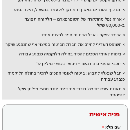
מתקן אקסטרים קרס - ילד יפוצה ב-68 אלף ש"ח ( וואינט)
יום כיף הסתיים באסון: המתקן לא עמד במשקל, הילד נפגע
אריח נפל מהתקרה של הסופרפארם – הלקוחה תפוצה
ב-80,000 שקל
הרוכב שיקר - אבל הביטוח חויב לפצות אותו
השופט העדיף לחייב את חברת הביטוח בפיצוי אף שהנפגע שיקר
ביטוח לאומי הסכים להכיר בחולה הלוקמיה כנפגע עבודה
רוכבי אופניים התנגשו - ויפוצו בכחצי מיליון ש'
חבל שנאלץ לתבוע: ביטוח לאומי הסכים להכיר בחולה הלוקמיה
כנפגע עבודה
תאונת שרשרת של רוכבי אופניים: יותר מחצי מיליון שקל
לנפגעים
פניה אישית
שם מלא