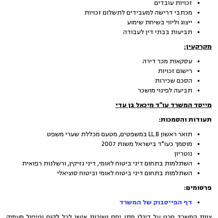
זכויות עובדים
מכתבי דרישה למעבידים לתשלום זכויות
ייצוג וליווי בשיחת שימוע
תביעות בבתי דין לעבודה
מקרקעין:
עסקאות מכר דירה
רישום זכויות
הסכם שכירות
תביעה לפינוי מושכר
מייסד המשרד
עו"ד מיכאל בן עדי
תעודות והסמכות
:
תואר ראשון LL.B במשפטים, מטעם מכללת שערי משפט
מוסמך כעו"ד בישראל משנת 2007
נוטריון
השתלמות בתחום דיני ביטוח לאומי, דיני נזיקין, ורשלנות רפואית
השתלמות בתחום דיני ביטוח לאומי וביטוח סוציאלי
פרסומים:
דף הפייסבוק של המשרד
צוות המשרד חרט על דיגלו מתן יחס ושירות אישי לכל לקוח וטיפול מעמיק