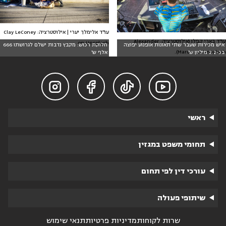
עו"ד אלימלך יערי | אילוסטרציה: Clay LeConey
עו"ד בארי קפלן (אילוסטרציה: Alexander
on Unsplash
איש מכירות שעבר שתי תאונות אופנוע יפוצה
חלוקת רכוש: מקבץ נדבות ישלם לגרושתו 666
Maron on Unsplash).
בכ-2.2 מיליון ש'
אלף ש'




ראשי
תחומי משפט במגזין
עורכי דין לפי תחום
שיתופי פעולה
שרות לקוחות
מדיניות פרטיות
תנאי שימוש