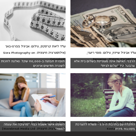
עו"ד ליאת קרסקס, צילום: אביגיל פפרנו-באך
[אילוסטרציה חיצונית: Siora Photography on
עו"ד אביגיל שיינין, צילום: מומי ריעני,
Unsplash]
אילוסטרציה חיצונית: Peniwise,
הרבני: האישה אינה מעוניינת בשלום בית אלא
תופרת תפוצה ב-110,000 שקל: נאלצה לחכות
morguefile.com
שהבעל יגיד "שלום לבית"
לשכרה חודשים ארוכים
עו"ד גילה עיני, אילוסטרציה: Tatiana
עו"ד גרציה קשתי, צילום: פזית גאוטה
התקלח עם בתו בת ה-5.5 - ונשלח להערכת
השופט אישר אשפוז כפוי: "מרעיבה את עצמה
Kostareva,123rf.com
[אילוסטרציה חיצונית: Wavebreak Media Ltd]
מסוכנות מינית
למוות"