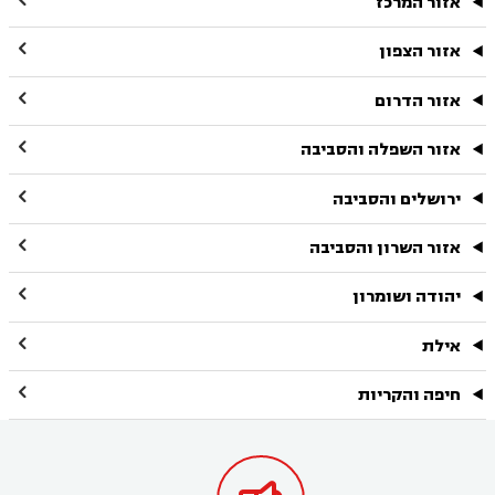

אזור המרכז

אזור הצפון

אזור הדרום

אזור השפלה והסביבה

ירושלים והסביבה

אזור השרון והסביבה

יהודה ושומרון

אילת

חיפה והקריות