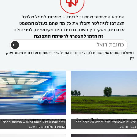

המידע המשפטי שחשוב לדעת – ישירות למייל שלכם!
הצטרפו לניוזלטר וקבלו את כל מה שחם בעולם המשפט
עדכונים, פסקי דין חשובים וניתוחים מקצועיים, לפני כולם.
זה הזמן להצטרף לרשימת התפוצה
במשלוח הטופס אני מסכים לקבל לכתובת המייל שלי פרסומות ועדכונים מאתר פסק
דין
צילום: Дмитрий Прайзель, www.123rf.com
עו"ד דניאל רייכמן (אילוסטרציה חיצונית: camilo
"תאונה משפטית": מכרו קרקע שאביהם מכר
רוכב אופנוע ללא ביטוח נפצע – מבטחת הרכב
jimenez, Unsplash)
בעבר ונתבעו
הפוגע תשלם 4 מיליון שקל