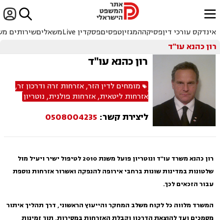


ﱐ
אינדקס עורכי דין
פסיקה
המגזין
טפסים
פסקדין Live
משאלים
שירותים מש
רון כהנא עו"ד
רון כהנא עו"ד
מומחים לדין הזר
,
אזרחות זרה ודרכון זר
,
אזרחות ליטאית
,
אזרחות פולנית
,
נוטריון
ליצירת קשר:
0508004235
רון כהנא משרד עו"ד ונוטריון
פועל משנת 2010 לטיפול ישיר ויעיל מול
שלטונות במדינות שונות ברחבי אירופה להנפקה ואשרור אזרחות נוספת
עבור הזכאים לכך.
המשרד מלווה כל לקוח משלב המחקר והייעוץ הראשוני, דרך תהליך איתור
מסמכים ועד להוצאת הדרכון וקבלת האזרחות במסירות, תוך זמינות