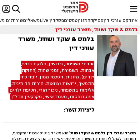


ﱐ
אינדקס עורכי דין
פסיקה
המגזין
טפסים
פסקדין Live
משאלים
שירותים מש
בלמס & שקד ושות', משרד עורכי דין
בלמס & שקד ושות', משרד
עורכי דין
דיני משפחה
,
גירושין
,
חלוקת רכוש
,
אבהות
,
משמורת
,
זמני שהות (החזקת
ילדים)
,
מזונות
,
הסכמי ממון
,
ייפוי כוח
מתמשך
,
ירושות וצוואות
,
הורות חד מינית
,
אלימות במשפחה
,
ניכור הורי
,
חטיפת ילדים
,
אפוטרופסות
,
מעמד אישי
,
מקרקעין ונדל"ן
ליצירת קשר:
משרד עורכי דין בלמס & שקד ושות'
הוא משרד בוטיק איכותי ומקצועי,
המחובר לקהל לקוחותיו. המשרד מביא עמו ניסיון רב, אנרגיה צעירה ויכולת