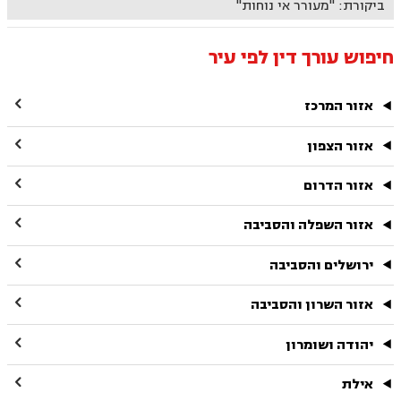
ביקורת: "מעורר אי נוחות"
חיפוש עורך דין לפי עיר

אזור המרכז

אזור הצפון

אזור הדרום

אזור השפלה והסביבה

ירושלים והסביבה

אזור השרון והסביבה

יהודה ושומרון

אילת