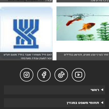
אילוסטרציה: Vince Fleming, Unsplash
ב-1.2 מיליון שקל
עבודה
סחר בערכי טבע מוגנים, והורשע בפלילים
האם חייל משוחרר שעבד בחו"ל מטעם תע"ש
זכאי למענק עבודה מועדפת?




ראשי
תחומי משפט במגזין