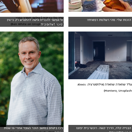
עו"ד טלי בן יקיר | צילום: סמדר כפרי
הזכות שלי: מהי רשלנות רפואית?
אי אפשר להכריח אישה להתגרש רק כי אין
(אילוסטרציה: Ben White on Unsplash)
סיכוי לשלום בית
עו"ד שחאדה שחאדה (אילוסטרציה: Alexis
Montero, Unsplash)
הבנייה קלה, הדרך קשה: רוכשי בית יפוצו
רכז ביטחון במושב הוכר כעובד אחרי 19 שנות