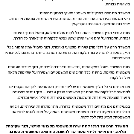
ביצועית גבוהה.
המשרד מתמחה במתן ליווי משפטי וייעוץ במגוון תחומים:
דיני משפחה, גירושין, אחריות הורית, מזונות, פירוק שיתוף, צוואות וירושות,
ייפוי כוח מתמשך, הסכמים ומקרקעין.
צוות עורכי הדין במשרד רואה בכל לקוח עולם ומלואו, ופועל מתוך זמינות
גבוהה, הקפדה על יחס אישי ומתן שקט נפשי ללקוחותינו לאורך כל הדרך.
המשרד חרט על דגלו מתן שירות מקצועי ואיכותי, תוך טיפול אמין ומסור בכל
תיק, במטרה להשיג עבור הלקוח את התוצאה הטובה ביותר בהתאם לנסיבותיו
המשפטיות.
צוות המשרד פועל במקצועיות, נחישות ובירידה לפרטים, תוך יצירת מעטפת
משפטית מקיפה, בחינת כלל ההיבטים המשפטיים ושמירה על שקיפות מלאה
מול כל לקוח.
אנו מבינים כי כל הליך משפטי דורש ליווי מדויק ואסטרטגי. לכן אנו מקפידים
להתאים לכל לקוח את הפתרון המשפטי הנכון עבורו – תוך ניתוח סיכונים,
מזעור הוצאות מיותרות והשקעת מאמצים ביצירת תהליך אישי ומדויק.
בפעילותנו אנו מתווים דרך משפטית ברורה: מתן פתרונות יצירתיים, גיבוש
תהליכים מדויקים ויצירת תשתית משפטית ראויה, על מנת להגיע לתוצאה
המשפטית המיטבית לכל לקוח.
המשרד חרט על דגלו לתת שירות משפטי מקצועי ואישי, תוך שקיפות
מלאה, יחס אישי וליווי מסור עד להשגת התוצאה המשפטית הטובה