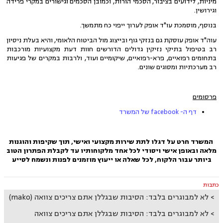
מיניות, לידועים בציבור, הסכמי הורות, וכמובן הסכמים וגישורים במקרי פרידה
וגירושין.
בנוסף, מוסמכת עו"ד אופק לערוך ייפוי כח מתמשך.
עוה"ד אופק עוסקת גם בנזקי גוף ובייצוג מול הביטוח הלאומי, והיא בעלת ניסיון
רב בטיפול בתיקי נזיקין גדולים הדורשים חוות דעת מקצועיות מורכבות
בתחומים רפואיים, פרא-רפואיים, שיקומיים ועוד, ולרבות במקרים של פגיעות
רב מערכתיות ומסוגים שונים.
פרסומים
דף ה- facebook של המשרד
המשרד חרט על דגלו לתת שירות מקצועי ואישי, תוך שקיפות והוגנות
מלאה ובאופן אישי ויסודי לכל אחד מלקוחותיו עד לקבלת הפתרון הטוב
ביותר עבור הלקוח, לכל שאלה או ייעוץ מוזמנים לפנות ונשמח לסייע
כתבות
לא למבוגרים בלבד: הסיבות שבגללן אתם צריכים צוואה (mako)
לא למבוגרים בלבד: הסיבות שבגללן אתם צריכים צוואה