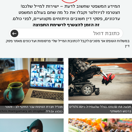
המידע המשפטי שחשוב לדעת – ישירות למייל שלכם!
הצטרפו לניוזלטר וקבלו את כל מה שחם בעולם המשפט
עדכונים, פסקי דין חשובים וניתוחים מקצועיים, לפני כולם.
זה הזמן להצטרף לרשימת התפוצה
במשלוח הטופס אני מסכים לקבל לכתובת המייל שלי פרסומות ועדכונים מאתר פסק
דין
אילוסטרציה: Jon Tyson on Unsplash
תבעה את שכנתה בגלל שהעמידה כיסא גלגלים
מנכ"ל חברת הטיפוח עבר התקף לב - והוכר
אילוסטרציה: Chris Montgomery on Unsplash
ברכוש המשותף
כנפגע עבודה