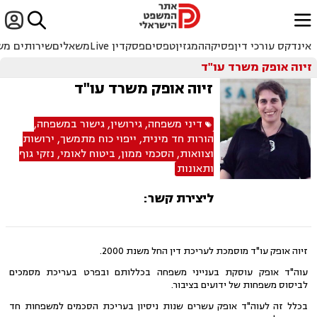


ﱐ
אינדקס עורכי דין
פסיקה
המגזין
טפסים
פסקדין Live
משאלים
שירותים מש
זיוה אופק משרד עו"ד
זיוה אופק משרד עו"ד
דיני משפחה
,
גירושין
,
גישור במשפחה
,
הורות חד מינית
,
ייפוי כוח מתמשך
,
ירושות
וצוואות
,
הסכמי ממון
,
ביטוח לאומי
,
נזקי גוף
ותאונות
ליצירת קשר:
זיוה אופק עו"ד מוסמכת לעריכת דין החל משנת 2000.
עוה"ד אופק עוסקת בענייני משפחה בכללותם ובפרט בעריכת מסמכים
לביסוס משפחות של ידועים בציבור.
בכלל זה לעוה"ד אופק עשרים שנות ניסיון בעריכת הסכמים למשפחות חד