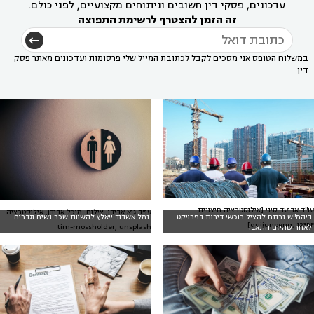
עדכונים, פסקי דין חשובים וניתוחים מקצועיים, לפני כולם.
זה הזמן להצטרף לרשימת התפוצה
במשלוח הטופס אני מסכים לקבל לכתובת המייל שלי פרסומות ועדכונים מאתר פסק
דין
עו"ד אביעד סיני [אילוסטרציה חיצונית:
עו"ד גיא אבידן, צילום: מיכל אבידן, אילוסטרציה:
ביהמ"ש נרתם להציל רוכשי דירות בפרויקט
נמל אשדוד ייאלץ להשוות שכר נשים וגברים
guijunpeng, 123RF]
tim-mossholder, unsplash
לאחר שהיזם התאבד