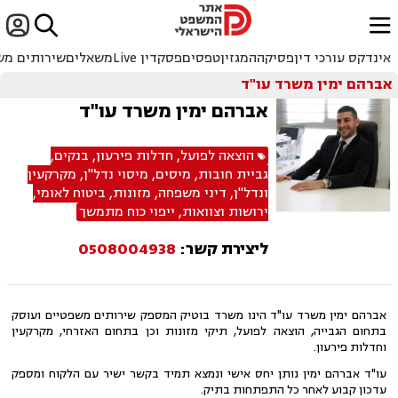


ﱐ
אינדקס עורכי דין
פסיקה
המגזין
טפסים
פסקדין Live
משאלים
שירותים מש
אברהם ימין משרד עו"ד
אברהם ימין משרד עו"ד
הוצאה לפועל
,
חדלות פירעון
,
בנקים
,
גביית חובות
,
מיסים
,
מיסוי נדל"ן
,
מקרקעין
ונדל"ן
,
דיני משפחה
,
מזונות
,
ביטוח לאומי
,
ירושות וצוואות
,
ייפוי כוח מתמשך
ליצירת קשר:
0508004938
אברהם ימין משרד עו"ד הינו משרד בוטיק המספק שירותים משפטיים ועוסק
בתחום הגבייה, הוצאה לפועל, תיקי מזונות וכן בתחום האזרחי, מקרקעין
וחדלות פירעון.
עו"ד אברהם ימין נותן יחס אישי ונמצא תמיד בקשר ישיר עם הלקוח ומספק
עדכון קבוע לאחר כל התפתחות בתיק.