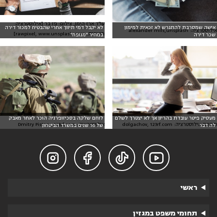
עו"ד ארז הימן, צילום: פז בר [אילוסטרציה
אישה שמסרבת להתגרש לא זכאית למימון
לא יקבל דמי תיווך אחרי שהבטיח למכור דירה
אילוסטרציה: alexander mils,unsplash
חיצונית: rawpixel, www.unsplash.com]
שכר דירה
במחיר "מנופח"
מעסיק פיטר עובדת בהריון אך לא יצטרך לשלם
לוחם שלקה בסכיזופרניה הוכר לאחר מאבק
אילוסטרציה: Dmitry Pistrov, 123rf.com
תמונת אילוסטרציה: dolgachov, 123rf.com
לה דבר
של 16 שנים במשרד הביטחון




ראשי
תחומי משפט במגזין