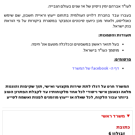
לעו"ד אברהם ימין ניסיון של 14 שנים בעולם הגבייה.
בעברו עבד בחברת דלויט העולמית בתחום ייעוץ וראיית חשבון, שם שימש
כאנליסט, ולאחר מכן כיועץ סיכונים וכמבקר במסגרת ביקורות על פי הוראת
בנק ישראל.
תעודות והסמכות:
בעל תואר ראשון במשפטים ובכלכלה מטעם אונ' חיפה.
מוסמך כעו"ד בישראל.
פרסומים:
דף ה- facebook של המשרד
המשרד חרט על דגלו לתת שירות מקצועי ואישי, תוך שקיפות והוגנות
מלאה ובאופן אישי ויסודי לכל אחד מלקוחותיו עד לקבלת הפתרון הטוב
ביותר עבור הלקוח, לכל שאלה או ייעוץ מוזמנים לפנות ואשמח לסייע
משרד ראשי
כתובת
זבולון 6