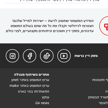


עורך דין בחריש
עורך דין בקיסריה
עורך דין בקדימה


בקרית מוצקין
עורך דין בקריית אתא
עורך דין


עורך דין ברמת השרון
עורך דין בתל מונד



בקריית חיים
עורך דין בקרית ביאליק
עורך דין


בחדרה

המידע המשפטי שחשוב לדעת – ישירות למייל שלכם!
הצטרפו לניוזלטר וקבלו את כל מה שחם בעולם המשפט
עדכונים, פסקי דין חשובים וניתוחים מקצועיים, לפני כולם.




פסק דין ברשת
אתרים בשיתוף פעולה
וף ותאונות
ערוץ המשפט באתר ynet
ערוץ המשפט באתר mako
ה
התאחדות בוני בארץ
שרד הבטחון
עוקץ
לאומי
i24 news