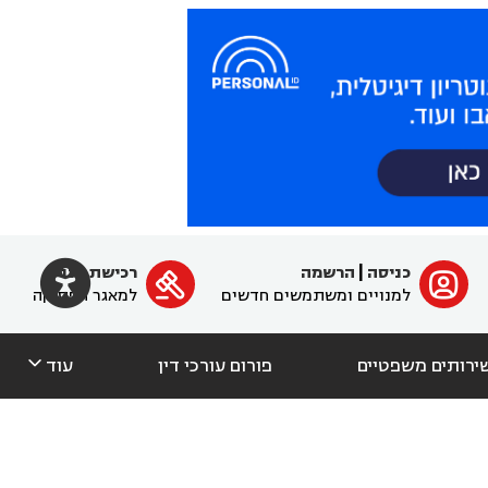

כניסה
|
הרשמה
רכישת מנוי
ﱐ

למנויים ומשתמשים חדשים
למאגר הפסיקה

ירותים משפטיים
פורום עורכי דין
עוד