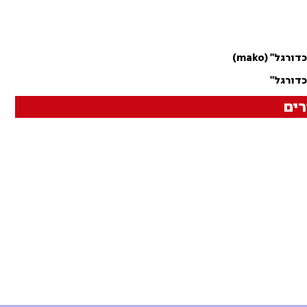
" (mako)
דורגל"
ים