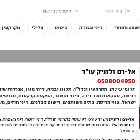
|
|
שפט מסחרי
דיני עבודה
ביטוח
פלילי
מקרקעין ו
אל-רם זלזניק עו"ד
0508004950
תחומי עיסוק:
מקרקעין ונדל"ן
,
תכנון ובניה
,
דיור מוגן
,
אגודות שית
רכישה
,
עסקאות מכר דירה
,
פינוי מושכר
,
הפקעת קרקעות
,
מגרשים 
ישראל
,
צווי הריסה
,
בתים משותפים
,
רישום קבלנים
,
דיני חוזים
,
מש
אל-רם זלזניק
משרד עורכי דין עוסק בתחומי הנדל"ן, דיני ירושה, דיני משפחה
בתחומים אלו, התעדכנות שוטפת בשינויי החקיקה והפסיקה הרלוונטיים להם והש
בישראל.
משרד עורכי דין אל-רם זלזניק הינו משרד בוטיק, דינמי ואיכותי הממוקם בחלקו 