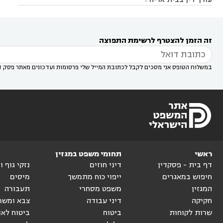




דין באזור
עורך דין בגן יבנה
עורך דין בעמק חפר



עורך דין במודיעין מכבים רעות
עורך דין במודיעין

רעות
עורך דין בסביון
עורך דין ברמת השרון
עורך



זה הזמן להצטרף לרשימת התפוצה
דין בשוהם

במשלוח הטופס אני מסכים לקבל לכתובת המייל שלי פרסומות ועדכונים מאתר פסק ד
ראשי
תחומי משפט במגזין
דף בית - פסקדין
דיני חוזים
נזקי גוף 
חיפוש במאגרים
ייפוי כוח מתמשך
מיסים
המגזין
משפט מסחרי
תעבורה
חקיקה
דיני עבודה
צבא ומשר
שרות לקוחות
ביטוח
ביטוח לאו