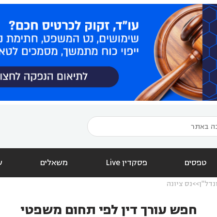
טפסים
פסקדין Live
משאלים
ש
נדל"ן
נס ציונה
חפש עורך דין לפי תחום משפטי