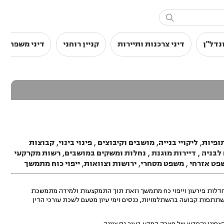

נדל"ן
דיני צרכנות ותיירות
קניין רוחני
דיני משפחה
ופיות
,
ליקויי בנייה
,
מושבים וקיבוצים
,
פינוי בינוי
,
קבוצות
לבניה
,
דיירות מוגנת
,
נחלות ומשקים במושבים
,
רשות מקרקעי
פט אזרחי
,
משפט מסחרי
,
ירושות וצוואות
,
ייפוי כוח מתמשך
, חדלות פירעון וייפוי כח מתמשך וזאת תוך התמקצעות ולמידה מתמשכת
תתפות קבועה בהשתלמויות, כנסים וימי עיון מטעם לשכת עורכי הדין
הצפוני והחדש של פארק המדע בעיר נס ציונה.