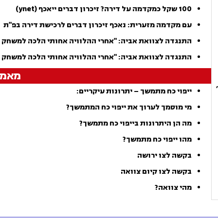
100 שקל כמקדמה על דירה? זיכרון דברים ייאכף (ynet)
עם מקדמה מזערית: נאכף זיכרון דברים לרכישת דירה בפ"ת
התנגדה לצוואת אביה: "אחרי ההלוויה אחותי הלכה למשחק כדורגל
התנגדה לצוואת אביה: "אחרי ההלוויה אחותי הלכה למשחק כ
מאמר
רח' הנפת הדגל 7, בניין C,
ייפוי כח מתמשך – יתרונות עיקריים:
מי מוסמך לערוך את ייפוי כח המתמשך?
מה הן היתרונות בייפוי כח מתמשך?
מהו ייפוי כח מתמשך?
בקשה לצו ירושה
בקשה לצו קיום צוואה
מהי צוואה?