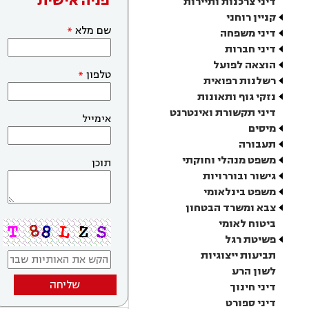
פניה אישית
דיני צרכנות ותיירות
קניין רוחני
שם מלא
דיני משפחה
דיני חברות
הוצאה לפועל
טלפון
רשלנות רפואית
נזקי גוף ותאונות
דיני תקשורת ואינטרנט
אימייל
מיסים
תעבורה
משפט מנהלי וחוקתי
תוכן
גישור ובוררויות
משפט בינלאומי
צבא ומשרד הבטחון
ביטוח לאומי
פשיטת רגל
תביעות ייצוגיות
לשון הרע
שליחה
דיני חינוך
דיני ספורט