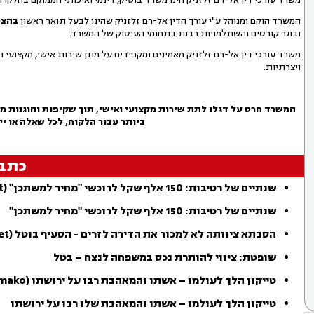
המשרד הוקם ומנוהל ע"י עורך הדין אל-רם זלזניק שהינו לבעל תואר ראשון
בהצט
ובוגר קורסים והשתלמויות רבות בתחומי העיסוק של המשרד.
משרד עורכי דין אל-רם זלזניק מאמינים ומקפידים על מתן שירות אישי, מקצועי וי
ויצרתיות.
המשרד חרט על דגלו לתת שירות מקצועי ואישי, תוך שקיפות והוגנות מל
ביותר עבור הלקוח, לכל שאלה או יי
כתב
שנתיים של רטיבות: 150 אלף שקל לרוכשי "מחיר למשתכן" (ynet)
שנתיים של רטיבות: 150 אלף שקל לרוכשי "מחיר למשתכן"
הסבתא ציוותה לא למכור את הדירה לזרים - הסעיף בוטל (ynet)
שופטת: ציווי להותרת נכס במשפחה לנצח – בטל
טייקון הלך לעולמו – אשתו והמאהבת רבו על ירושתו (mako)
טייקון הלך לעולמו – אשתו והמאהבת שלו רבו על ירושתו