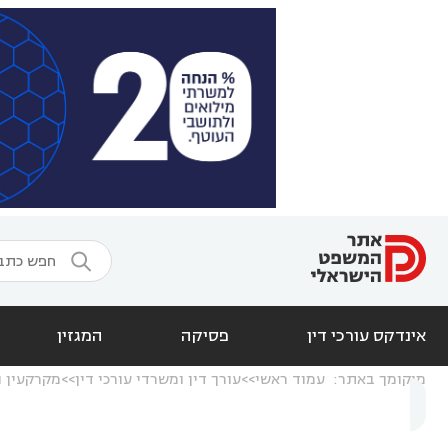

אינדקס עורכי דין
פסיקה
המגזין
מיקומך באתר:
עמוד ראשי
עורך דין ומשרדי עורכי דין
מקרקעין ו