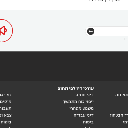



בקרני שומרון
עורך דין בשורש


הגטאות
עורך דין בקיסריה
עורך דין בטבריה
עורך



דין בכפר ראמה
עורך דין באור עקיבא



ין
עורכי דין לפי תחום
ותאונות
דיני חוזים
נזקי ג
ייפוי כוח מתמשך
מיסים
משפט מסחרי
תעבור
ד הבטחון
דיני עבודה
צבא ומ
מי
ביטוח
ביטוח 