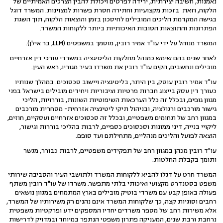
נאמנות, חשיבה יצירתית, ירידה לפרטים ויכולת להבין הצרכים האמיתיים של
הלקוח, וזאת בזכות מקצועיות וחתירה חסרת פשרות למצוינות. המשרד דוגל
בגישה המקדמת הליכים המובילים לחיסכון בזמן והוצאות הלקוח, תוך השגת
הפתרונות והתוצאות הטובות האיכותיות ביותר ללקוחות המשרד.
המשרד מנוהל על ידי עו"ד אמיר רובין, מוסמך במשפטים (LLM, בר אילן).
לאחר שנים בהם שימש כמנהל מחלקות הליטיגציה במשרדי עורכי דין אזרחיים
מובילים ונחשבים, הקים עו"ד רובין את משרדו בעיר מגוריו, ראש העין.
עו"ד אמיר רובין עוסק, בין היתר, בליטיגציה ויישוב סכסוכים. במהלך שנותיו
כעורך דין עסק בייצוג חברות פרטיות וציבוריות ויחידים מובילים בישראל בפני
מגוון גופים, ובכלל זה כלל הערכאות השיפוטיות השונות, בוררויות, הליכי
גישור מורכבים ורגולציה, ובניהול תיקי ליטיגציה אזרחית- מסחרית מורכבים
במגוון רחב של תחומים משפטיים, ובכלל זה סכסוכים אזרחיים ועסקיים, חוזים,
ליקויי בנייה, דיני ממונות וסכסוכים כספיים, לרבות בהליכי בוררות וגישור,
הוצאה לפועל והליכים מנהליים, מתחילתם ועד סופם.
עו"ד רובין מכהן במגוון רחב של תפקידים משפטיים, לרבות כבורר, מגשר
ותומך בקבלת החלטות.
המשרד חרט על דגלו להביא ללקוחות המשרד ולתושבי העיר והסביבה שירותי
משפט בסטנדרט מקצועי ואיכותי בלתי מתפשר. משרדו של עו"ד רובין משתף
פעולה באופן קבע עם משרדי בוטיק מובילים בארץ המתמחים במגוון נושאים
רחבים וסוגיות קצה, כך שלקוחות המשרד אינם נהנים רק משירותיו של המשרד,
אלא משירות רחב של מספר משרדים יחדיו המספקים ידע ופרקטיות משפטית
נרחבת ורבת שנים, המעניקה פתרון משפטי הנתפר במיוחד ובמדויק לדרישות