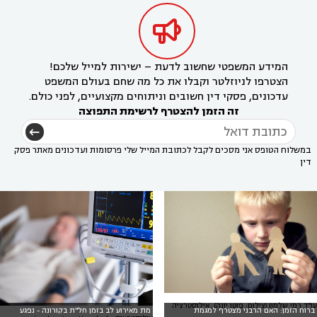

המידע המשפטי שחשוב לדעת – ישירות למייל שלכם!
הצטרפו לניוזלטר וקבלו את כל מה שחם בעולם המשפט
עדכונים, פסקי דין חשובים וניתוחים מקצועיים, לפני כולם.
זה הזמן להצטרף לרשימת התפוצה
במשלוח הטופס אני מסכים לקבל לכתובת המייל שלי פרסומות ועדכונים מאתר פסק
דין
עו"ד רמי שלמון (צילום: פוטו יונה), אילוסטרציה
ברוח הזמן: האם הרבני מצטרף למגמת
מת מאירוע לב בזמן חל"ת בקורונה - נפגע