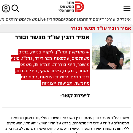


ﱐ
אינדקס עורכי דין
פסיקה
המגזין
טפסים
פסקדין Live
משאלים
שירותים מש
אמיר רובין עו"ד מגשר ובורר
אמיר רובין עו"ד מגשר ובורר
מקרקעין ונדל"ן
,
ליקויי בנייה
,
בתים
משותפים
,
עסקאות מכר דירה
,
נדל"ן
,
פינוי
מושכר
,
דיני בוררות
,
תמ"א 38
,
משפט
מסחרי
,
בנקים
,
גישור עסקי
,
דיני חברות
,
דיני חוזים
,
ירושות וצוואות
,
ייפוי כוח
מתמשך
,
תביעות ייצוגיות
ליצירת קשר:
משרד עו"ד אמיר רובין עוסק בדין האזרחי במשרד מחלקות במגוון תחומים
המנוהלים על ידי עורכי דין מתמחים, בדגש על הדין האישי והעסקי, המעניקים
ללקוחות המשרד שירות מסור, אישי ודיסקרטי, יחס אישי ותשומת לב מירבית,