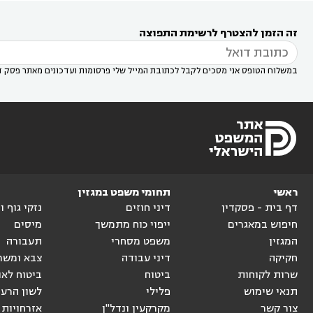
עורך דין במודיעין מכבים רעות
עורך דין במודיעין

רעות
עורך דין בסביון
עורך דין ברמת השרון
עורך



זה הזמן להצטרף לרשימת התפוצה
דין בשוהם

במשלוח הטופס אני מסכים לקבל לכתובת המייל שלי פרסומות ועדכונים מאתר פסק ד
ראשי
תחומי משפט במגזין
דף בית - פסקדין
דיני חוזים
נזקי גוף 
חיפוש במאגרים
ייפוי כוח מתמשך
מיסים
המגזין
משפט מסחרי
תעבורה
חקיקה
דיני עבודה
צבא ומשר
שרות לקוחות
ביטוח
ביטוח לאו
תנאי שימוש
פלילי
לשון הרע
צור קשר
מקרקעין ונדל"ן
אזרחויות 