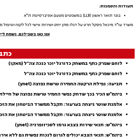
תעודות והסמכות:
בוגר תואר ראשון (LLB) במשפטים מטעם אוניברסיטת ת"א
משרד עו"ד מיכאל פסקל חרט על דגלו מתן יחס ושירות אישי לכל לקוח וטיפול מ
אנו כאן בשבילכם, נשמח ליי
כתב
לוחם שפרק כתף במשחק כדורגל יוכר כנכה צה״ל (מאקו)
לוחם שפרק כתף במשחק כדורגל יוכר כנכה צה״ל
תביעה: נפילת הרקטה החמירה טרשת נפוצה (ynet)
ביהמ"ש הכיר בכך שדחק נפשי החמיר טרשת נפוצה של חיילת
אלמנת שוטר ניצחה בערעור: תקבל ממשרד הביטחון את הזכויות ה
אלמנת שוטר ניצחה בערעור: תקבל ממשרד הביטחון את הזכו
ביהמ"ש: תנאי שירות בצבא גרמו לסכיזופרניה (ynet)
ביהמ"ש: תנאי הצבא יכולים לגרום לנכות נפשית גם ללא אירו