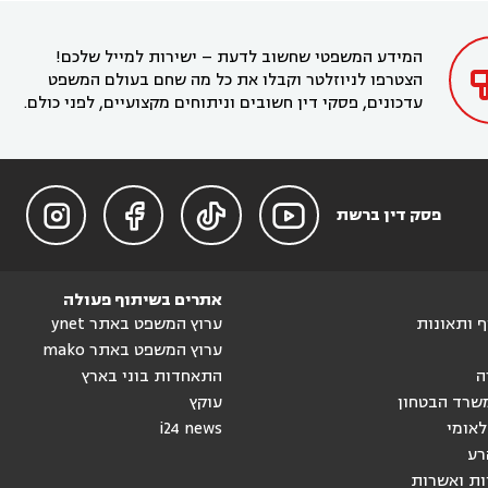
בקריית חיים
עורך דין בקרית ביאליק
עורך דין


בחדרה

המידע המשפטי שחשוב לדעת – ישירות למייל שלכם!
הצטרפו לניוזלטר וקבלו את כל מה שחם בעולם המשפט
עדכונים, פסקי דין חשובים וניתוחים מקצועיים, לפני כולם.




פסק דין ברשת
אתרים בשיתוף פעולה
וף ותאונות
ערוץ המשפט באתר ynet
ערוץ המשפט באתר mako
ה
התאחדות בוני בארץ
שרד הבטחון
עוקץ
לאומי
i24 news
רע
ות ואשרות