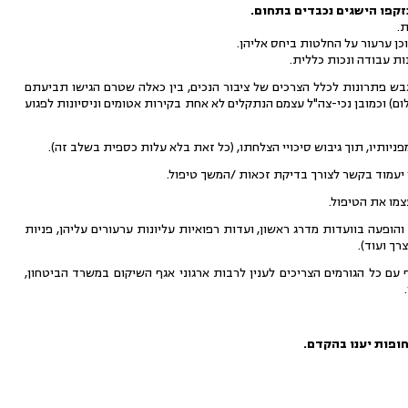
קפו הישגים נכבדים בתחום.
.
ן ערעור על החלטות ביחס אליהן.
ת עבודה ונכות כללית.
גבש פתרונות לכלל הצרכים של ציבור הנכים, בין כאלה שטרם הגישו תביעתם
) וכמובן נכי-צה"ל עצמם הנתקלים לא אחת בקירות אטומים וניסיונות לפגוע
תיו, תוך גיבוש סיכויי הצלחתו, (כל זאת בלא עלות כספית בשלב זה).
ו יעמוד בקשר לצורך בדיקת זכאות /המשך טיפול.
צמו את הטיפול.
והופעה בוועדות מדרג ראשון, ועדות רפואיות עליונות ערעורים עליהן, פניות
רך ועוד).
עם כל הגורמים הצריכים לענין לרבות ארגוני אגף השיקום במשרד הביטחון,
ופות יענו בהקדם.