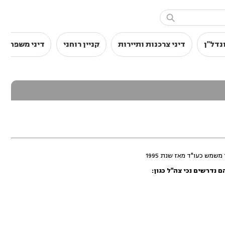

נדל"ן
דיני צרכנות ותיירות
קניין רוחני
דיני משפחה
 נדרשים נכי צה"ל כגון: