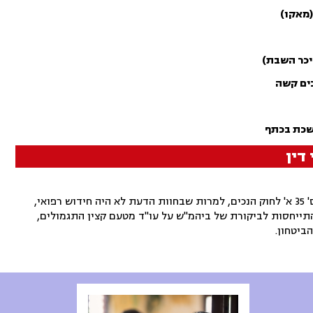
(מאקו)
יכר השבת)
ים קשה
שכת בכתף
דין
קבלת חוות דעת רפואית בצירוף תצהירים כ"ראיה חדשה" לפי ס' 35 א' לחוק הנכים, למרות שבחוות הדעת לא היה חידוש רפואי,
תייחסות לביקורת של ביהמ"ש על עו"ד מטעם קצין התגמולים,
ביטחון.