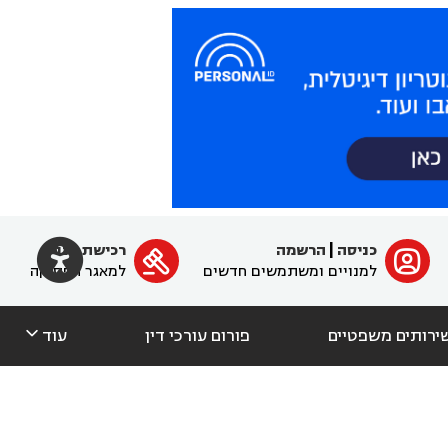

כניסה
|
הרשמה
רכישת מנוי
ﱐ

למנויים ומשתמשים חדשים
למאגר הפסיקה

ירותים משפטיים
פורום עורכי דין
עוד