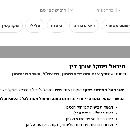
|
|
שפט מסחרי
דיני עבודה
ביטוח
פלילי
מקרקעין ו
מיכאל פסקל עורך דין
תחומי עיסוק:
צבא ומשרד הבטחון
,
נכי צה"ל
,
משרד הביטחון
משרד עו"ד מיכאל פסקל
הוקם בשנת 1999 ומנוהל ע"י עו"ד מיכאל פסקל, אשר משמש כעו"ד מאז שנת 1995
המשרד עוסק בתחום ייחודי זה ונותן מענה וטיפול מסור לכלל הסוגיות להם
הגשת תביעות לפי חוק הנכים
ייצוג בבימ"ש (ועדת ערר)
ייצוג בבית משפט מחוזי ועליון
ועדות רפואיות מחוזיות ועליונות, תקנה 9 וערעור עליהן