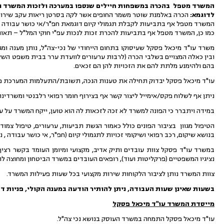
המשרד מטפל בהכרה במשפחות חיילים שנספו במערכה ולזכות המשרד נז
לדוגמא:
הכרה באלמנת שוטר משמר החופים אשר לקה בסרטן ריאות עקב שירות
המשרד מטפל אף בתביעות לקבלת תגמולי קיום דוגמאת חפ"ר/אי כושר עבודה וכ
כמו כן, המשרד מטפל אף בתביעות להכרת זכות לנכות עפ"י חוקי המל"ל – תאונו
משרד עו"ד מיכאל פסקל שעיסוקו בתחום הייחודי של נכי-צה"ל, נותן מענה ומ
ובין כאלה המצויים בשלבי הכרה (לרבות ערעורים לוועדת ערר בבית משפט השלום
בהם ולהימנע מלתת להם את הזכויות להן הם זכאים.
עו"ד מיכאל פסקל יבדוק תחילה את טענות הנכה, תשובת/התעלמות המערכת מפניו
ניתן אף לשלוח פקס/אימייל ליצור קשר אף בצירוף חומר רפואי רלבנטי ומשרדינ
במידה ויתברר כי הפונה למשרד לא זכה לזכאות לה הוא טוען, ייקח המשרד על ע
הטיפול מגוון בציבור הפונים כולל כאמור הגשת תביעות, ערעורים, טיפול צמוד 
בנושא שיקום, רכב רפואי ושיקומי זכויות לתגמולי קיום (חפ"ר, אי כושר עבודה , נצ
במשרד עו"ד פסקל צוות עובדים ותיק אדיב, מקצועי ומיומן העומד בקשר רציף 
נציגיו המשפטיים (פרקליטות ועוד), רופאים העובדים במשרד הביטחון ומחוצה לו.
צוות המשרד נותן לציבור הלקוחות שירות מקצועי בכל שעות פעילות המשרד.
בשעות שאינן שעות העבודה, ניתן להותיר הודעה במענה הקולי, פניות דח
מייסדת המשרד עו"ד מיכאל פסקל
עו"ד מיכאל פסקל התמחה במשרד העוסק בנושא נכי צה"ל.