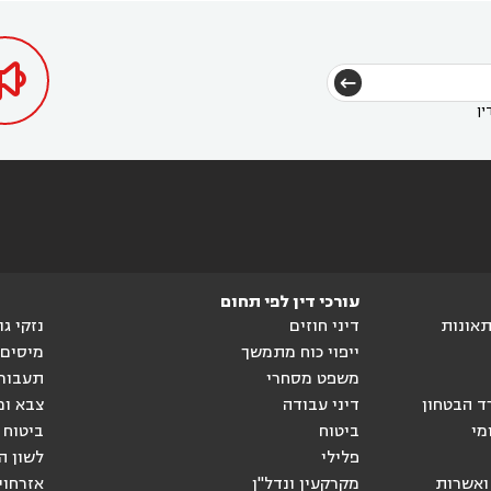
דין בכפר ראמה
עורך דין באור עקיבא



ין
עורכי דין לפי תחום
ותאונות
דיני חוזים
נזקי ג
ייפוי כוח מתמשך
מיסים
משפט מסחרי
תעבור
ד הבטחון
דיני עבודה
צבא ומ
מי
ביטוח
ביטוח 
פלילי
לשון ה
ואשרות
מקרקעין ונדל"ן
אזרחוי