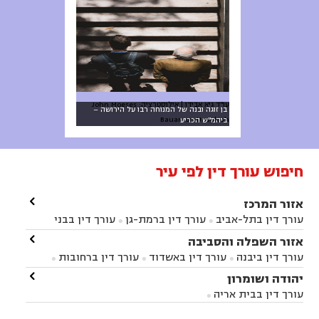
עו"ד גיא אבידן | אילוסטרציה: John Moeses
בן זוגה ובנה של המנוחה רבו על הירושה –
Bauan on Unsplash
ביהמ"ש הכריע
חיפוש עורך דין לפי עיר

אזור המרכז
עורך דין בתל-אביב
עורך דין ברמת-גן
עורך דין בבני


ברק
עורך דין בפתח תקווה
עורך דין בראשון לציון

אזור השפלה והסביבה



עורך דין ברחובות
עורך דין בנס ציונה
עורך דין


עורך דין ביבנה
עורך דין באשדוד
עורך דין ברחובות



במודיעין
עורך דין בהרצליה
עורך דין בחולון
עורך



עורך דין בראשון לציון
עורך דין במודיעין
עורך דין

יהודה ושומרון


דין בקרית אונו
עורך דין ברמלה
עורך דין בקריית


בבאר יעקב
עורך דין בגדרה
עורך דין בכפר רות



אונו
עורך דין בבת ים
עורך דין בגבעת שמואל
עורך
עורך דין בבית אריה




דין באזור
עורך דין בגן יבנה
עורך דין בעמק חפר


