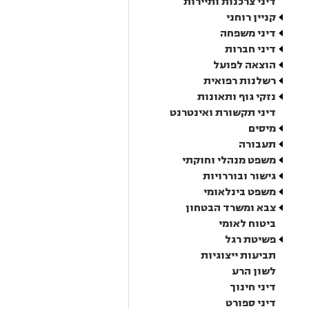
דיני צרכנות ותיירות
קניין רוחני
דיני משפחה
דיני חברות
הוצאה לפועל
רשלנות רפואית
נזקי גוף ותאונות
דיני תקשורת ואינטרנט
מיסים
תעבורה
משפט מנהלי וחוקתי
גישור ובוררויות
משפט בינלאומי
צבא ומשרד הבטחון
ביטוח לאומי
פשיטת רגל
תביעות ייצוגיות
לשון הרע
דיני חינוך
דיני ספורט