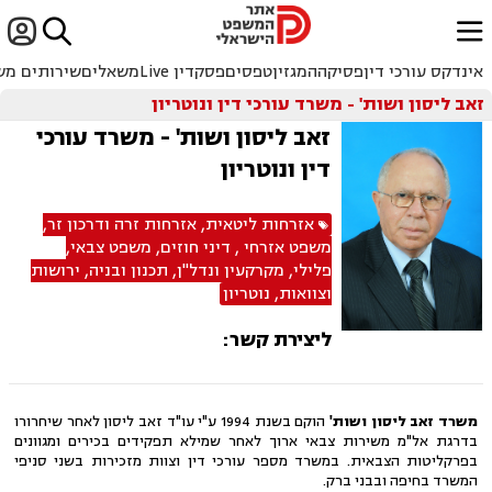


ﱐ
אינדקס עורכי דין
פסיקה
המגזין
טפסים
פסקדין Live
משאלים
שירותים מש
זאב ליסון ושות' - משרד עורכי דין ונוטריון
זאב ליסון ושות' - משרד עורכי
דין ונוטריון
אזרחות ליטאית
,
אזרחות זרה ודרכון זר
,
משפט אזרחי
,
דיני חוזים
,
משפט צבאי
,
פלילי
,
מקרקעין ונדל"ן
,
תכנון ובניה
,
ירושות
וצוואות
,
נוטריון
ליצירת קשר:
משרד זאב ליסון ושות'
הוקם בשנת 1994 ע"י עו"ד זאב ליסון לאחר שיחרורו
בדרגת אל"מ משירות צבאי ארוך לאחר שמילא תפקידים בכירים ומגוונים
בפרקליטות הצבאית. במשרד מספר עורכי דין וצוות מזכירות בשני סניפי
המשרד בחיפה ובבני ברק.