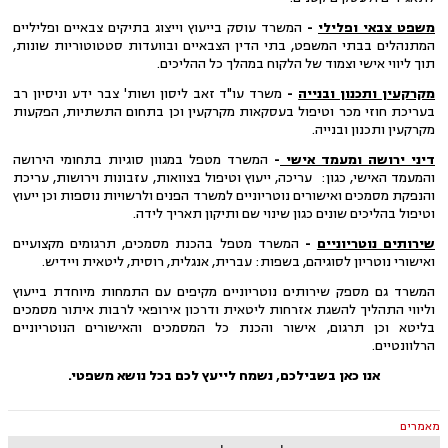
משפט צבאי ופלילי
-
המשרד עוסק בייעוץ וייצוג בתיקים צבאיים ופליליים
המתנהלים בבתי המשפט, בתי הדין הצבאיים ובוועדות סטטוטוריות שונות,
תוך ליווי אישי וצמוד של הלקוח במהלך כל ההליכים.
מקרקעין ותכנון ובנייה
-
משרד עו"ד זאב ליסון ושות' צבר ידע וניסיון רב
בעריכת חוזי מכר וטיפול בעסקאות מקרקעין וכן בתחום התשתיות, הפקעות
מקרקעין ותכנון ובנייה.
דיני ירושה ומעמד אישי
-
המשרד מטפל במגוון סוגיות בתחומי הירושה
והמעמד האישי, כגון: עריכה, ייעוץ וטיפול בצוואות, עזבונות וירושות, עריכת
והנפקת מסמכים ואישורים נוטריוניים למשרד הפנים ולרשויות נוספות וכן ייעוץ
וטיפול בהליכים שונים כגון שינוי שם ותיקון תאריך לידה.
שירותים נוטריוניים
-
המשרד מטפל בהכנת מסמכים, תרגומים מקצועיים
ואישורי נוטריון לסוגיהם, בשפות: עברית, אנגלית, רוסית, ליטאית ויידיש.
המשרד גם מספק שירותים נוטריוניים מקיפים עם התמחות מיוחדת בייעוץ
וליווי התהליך להשגת אזרחות ליטאית ודרכון אירופאי לרבות איתור מסמכים
בליטא וכן תרגום, אישור והכנת כל המסמכים והאישורים הנוטריוניים
הרלוונטיים.
אנו כאן בשבילכם, נשמח לייעץ לכם בכל נושא משפטי
.
מאמרים