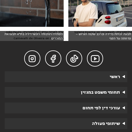
אילוסטרציה: Valerie Kaarna on Unsplash
עו"ד לואיזה עזייב | אילוסטרציה: João Paulo
תבעה זכויות בדירה וברכב שקנה הגרוש –
הסתירו רטיבות? רוכשי דירה בת"א תבעו את
Carnevalli de Oliveira on Unsplash
ונדחתה על הסף
המוכרים




ראשי
תחומי משפט במגזין
עורכי דין לפי תחום
שיתופי פעולה