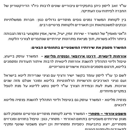
עו"ד זאב ליסון כיהן בתפקידים ציבוריים שונים לרבות כיו"ר הדירקטוריון של
החברה לפיתוח עכו העתיקה.
בין לקוחות המשרד נמנים גופים מוסדיים גדולים כגון: חברות ממשלתיות
ובנקים למשכנתאות וכן תאגידים ולקוחות פרטיים רבים.
ה"אני מאמין" של המשרד - שירות זמין, יעיל, אישי, אמין ומקצועי ברמה הגבוהה
ביותר וללא פשרות, תוך מציאת פתרונות יצירתיים שנתפרים לצורכי הלקוח.
המשרד מספק את שירותיו המשפטיים בתחומים הבאים
:
אזרחות ליטאית, דרכון אירופאי ופנסיה מליטא
-
המשרד עוסק בייעוץ,
טיפול וליווי התהליך להשגת אזרחות ליטאית לרבות איתור תעודות ומסמכים
בליטא, תרגום מסמכים והכנת אישורים נוטריוניים.
לשם כך עו"ד ליסון עומד בקשר ישיר ורציף עם נציגי שגרירות ליטא בישראל
ועם נציגי הארכיבים והרשויות הרלוונטיות בליטא ומוכר אצלם מזה שנים
ארוכות. מעת לעת ובמידת הצורך עו"ד ליסון נוסע לליטא על מנת לטפל
במקרים מיוחדים.
פנסיה מליטא - המשרד עוסק גם בטיפול וליווי התהליך להשגת פנסיה מליטא
לזכאים.
משפט אזרחי – מסחרי
-
המשרד מייצג לקוחות מוסדיים ופרטיים ומספק להם
מגוון שירותים משפטיים בתחום האזרחי - מסחרי, כגון: טיפול בחוזים ומכרזים
מסחריים, ייצוג בתביעות כספיות ומסחריות וכן ייעוץ משפטי שוטף ומקיף
לתאגידים ולעסקים קטנים.