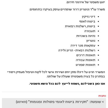
יועץ משפטי של אירגוני חירום.
משרד עו"ד ונוטריון דרור שוסהיים עוסק בעיקרו בתחומים:
דיני נזיקין
ביטוח לאומי
ביטוח, רשלנות רפואית
תעבורה
נהיגה בשכרות
נוטריון
עסקאות מכר דירה
רשלנות רפאית- הריון ולידה
תאונות דרכים
תאונות עבודה
תאונות ספורט
המשרד חרט על דיגלו מתן יחס ושירות אישי לכל לקוח וטיפול מעמיק ויסודי
בפתרון כל בעיה משפטית שעולה על שולחנו.
אנו כאן בשבילכם ,נשמח לייעץ לכם בכל נושא משפטי.
כתבות
שופטת: "חקירות ביטוח לאומי פסולות ופגומות" (וואינט)