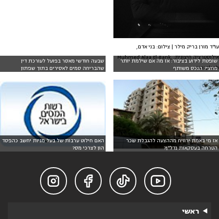
עו"ד מורן בריק מילר | צילום: בני אדם,
אילוסטרציה חיצונית: Muhmed Alaa El-Bank,
שופטת לידוע בציבור: אז מה אם שילמת יותר
שבעה חודשי מאסר בפועל לעורכת דין
Unsplash
מחצי? הנכס משותף
שהבריחה סמים לאסירים בתוך שפתון
אז מי באמת ירוויח מההצעה להגבלת שכר
האם חילוט ערבות של בעל מניות יחשב כהפסד
הטרחה בעסקאות נדל"ן?
הון לצרכי מס?




ראשי