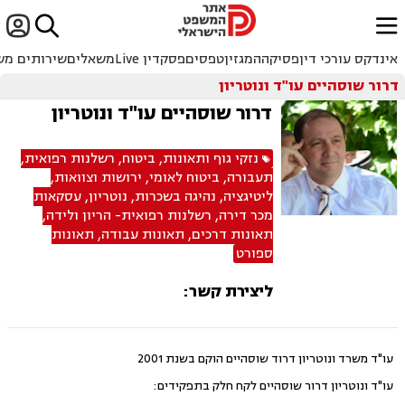


ﱐ
אינדקס עורכי דין
פסיקה
המגזין
טפסים
פסקדין Live
משאלים
שירותים מש
דרור שוסהיים עו"ד ונוטריון
דרור שוסהיים עו"ד ונוטריון
נזקי גוף ותאונות
,
ביטוח
,
רשלנות רפואית
,
תעבורה
,
ביטוח לאומי
,
ירושות וצוואות
,
ליטיגציה
,
נהיגה בשכרות
,
נוטריון
,
עסקאות
מכר דירה
,
רשלנות רפואית- הריון ולידה
,
תאונות דרכים
,
תאונות עבודה
,
תאונות
ספורט
ליצירת קשר:
עו"ד משרד ונוטריון דרוד שוסהיים הוקם בשנת 2001
עו"ד ונוטריון דרור שוסהיים לקח חלק בתפקידים: