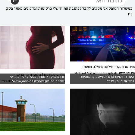
במשלוח הטופס אני מסכים לקבל לכתובת המייל שלי פרסומות ועדכונים מאתר פסק
דין
עו"ד שרון נהרי | צילום: מיכאלה מונטנה,
אילוסטרציה: Michael Förtsch on Unsplash
עו"ד בתאל גניש | צילום: תומר בן אבי.
הסגרה, זכויות אדם והתיישנות: הסוגיות
זו דמוקרטיה? סגנית מנהל בי"ס דמוקרטי
אילוסטרציה חיצונית: freestocks on Unsplash
בפרשת סיימון לבייב
פוטרה בהיריון ותפוצה בכ-120,000 ש'