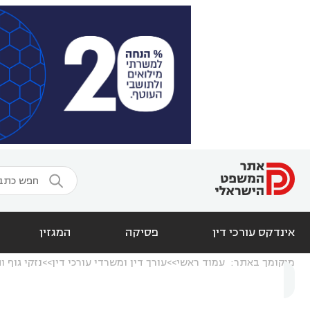

אינדקס עורכי דין
פסיקה
המגזין
מיקומך באתר:
עמוד ראשי
עורך דין ומשרדי עורכי דין
נזקי גוף ו