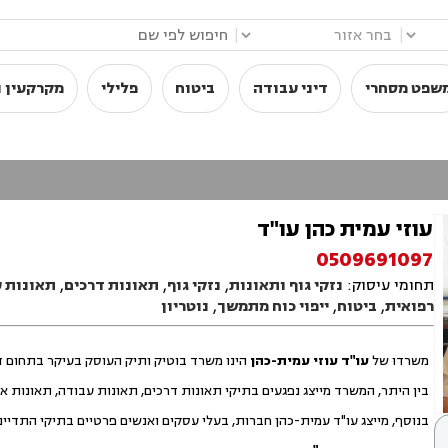
|
|
שפט מסחרי
דיני עבודה
ביטוח
פלילי
מקרקעין ו
עוזי עמית כהן עו"ד
0509691097
תחומי עיסוק:
נזקי גוף ותאונות
,
נזקי גוף
,
תאונות דרכים
,
תאונות 
רפואית
,
ביטוח
,
ייפוי כוח מתמשך
,
נוטריון
משרדו של
עו"ד עוזי עמית-כהן
הינו משרד בוטיק ותיק העוסק בעיקר בתחום דינ
בין היתר, המשרד מייצג נפגעים בתיקי תאונות דרכים, תאונות עבודה, תאונות א
בנוסף, מייצג עו"ד עמית-כהן חברות, בעלי עסקים ואנשים פרטיים בתיקי התדי