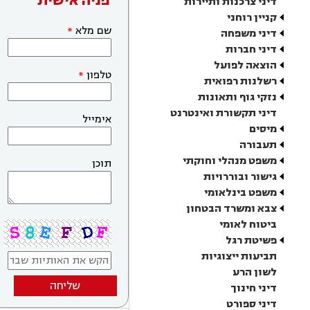
פניה אישית
דיני צרכנות ותיירות
קניין רוחני
שם מלא
דיני משפחה
דיני חברות
הוצאה לפועל
טלפון
רשלנות רפואית
נזקי גוף ותאונות
דיני תקשורת ואינטרנט
אימייל
מיסים
תעבורה
משפט מנהלי וחוקתי
תוכן
גישור ובוררויות
משפט בינלאומי
צבא ומשרד הבטחון
ביטוח לאומי
פשיטת רגל
תביעות ייצוגיות
לשון הרע
שליחה
דיני חינוך
דיני ספורט