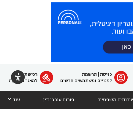

כניסה
|
הרשמה
רכישת מנוי
ﱐ

למנויים ומשתמשים חדשים
למאגר הפסיקה

ירותים משפטיים
פורום עורכי דין
עוד