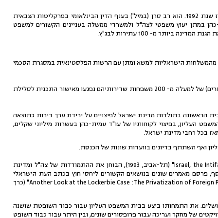
עוזי עמית-כהן הינו עורך דין מאז שנת 1984 ובעל משרד עורכי דין עצמאי מאז שנת 1992. הוא רב סרן (במיל') בענף הדין הבינלאומי בפרקליטות הצבאית
-כהן במתן יעוץ משפטי לצה"ל ולמשרדי ממשלה בעניינים הקשורים למשפט
ביותר מ- 100 עתירות לבג"ץ.
חת מהמשלחות הישראליות למשא ומתן עם הרשות הפלסטינאית במסגרת הסכמי
בין הישגיו של עו"ד עמית-כהן, היה ייצוג (בשיתוף פעולה עם מספר עורכי דין אחרים) של למעלה מ- 200 משפחות שדירותיהם נפגעו מאישור התכנית לסלילת
, היא הייתה התביעה הקולקטיבית הראשונה בתולדות מדינת ישראל לפיצויים על ירידת ערך דירות כתוצאה
שפט העליון, בפיצוי לקוחותיו של עו"ד עמית-כהן בעשרות מיליוני שקלים,
אז בכל רחבי מדינת ישראל.
ון ואף השתתף בדיונים בוועדות שונות של הכנסת.
ביחד עם עו"ד רנאטו יאראק הוא כתב את הספר: "Israel, the Intifada and the Rule of Law" (תל-אביב, 1993), הבוחן את ההתמודדות של צה"ל ומדינת
סף, פרסם מאמרים שונים בנושאים הקשורים ליחסי חוץ בכתב העת הישראלי
ליחסי חוץ (The Israel Journal of Foreign Relations), ביניהם גם מאמרו: "Another Look at the Lockerbie Case :The Privatization of Foreign Policy" (כרך
רושלים. את התמחותו ביצע בבית המשפט העליון עבור כבוד השופטת שושנה
יקטים של מחקר ועריכה עבור פרופסורים שונים, ובין היתר עבור כבוד השופט