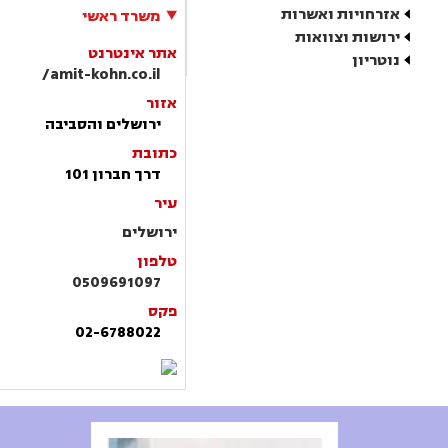
אזרחויות ואשרות
משרד ראשי
ירושות וצוואות
אתר אינטרנט
נוטריון
amit-kohn.co.il/
אזור
ירושלים והסביבה
כתובת
דרך חברון 101
עיר
ירושלים
טלפון
0509691097
פקס
02-6788022