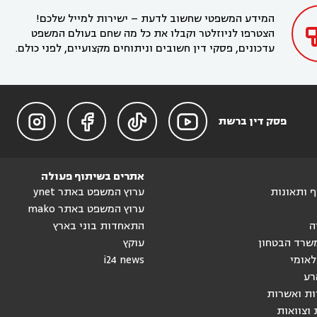
בחדרה

המידע המשפטי שחשוב לדעת – ישירות למייל שלכם!
הצטרפו לניוזלטר וקבלו את כל מה שחם בעולם המשפט
עדכונים, פסקי דין חשובים וניתוחים מקצועיים, לפני כולם.




פסק דין ברשת
אתרים בשיתוף פעולה
וף ותאונות
ערוץ המשפט באתר ynet
ערוץ המשפט באתר mako
ה
התאחדות בוני בארץ
שרד הבטחון
עוקץ
לאומי
i24 news
רע
ות ואשרות
 וצוואות