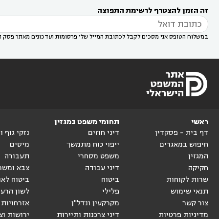
רעות
עורך דין בסביון
עורך דין ברמת השרון
עורך



זה הזמן להצטרף לרשימת התפוצה
דין בשוהם

במשלוח הטופס אני מסכים לקבל לכתובת המייל שלי פרסומות ועדכונים מאתר פסק ד
ראשי
תחומי משפט במגזין
דף בית - פסקדין
דיני חוזים
נזקי גוף 
חיפוש במאגרים
ייפוי כוח מתמשך
מיסים
המגזין
משפט מסחרי
תעבורה
חקיקה
דיני עבודה
צבא ומשר
שרות לקוחות
ביטוח
ביטוח לאו
תנאי שימוש
פלילי
לשון הרע
צור קשר
מקרקעין ונדל"ן
אזרחויות 
מדיניות פרטיות
דיני צרכנות ותיירות
ירושות וצ