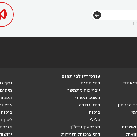

ין
עורכי דין לפי תחום
ותאונות
דיני חוזים
נזקי ג
ייפוי כוח מתמשך
מיסים
משפט מסחרי
תעבור
ד הבטחון
דיני עבודה
צבא ומ
מי
ביטוח
ביטוח 
פלילי
לשון ה
ואשרות
מקרקעין ונדל"ן
אזרחוי
וואות
דיני צרכנות ותיירות
ירושות