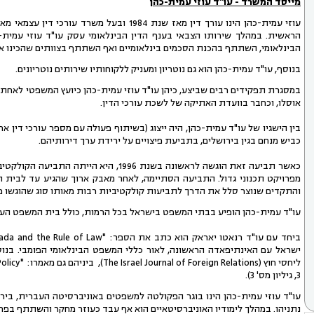
מייסד המשרד - עו"ד עוזי עמית-כהן
הראשית. במהלך שירותו הצבאי בענף הדין הבינלאומי עסק עו"ד עוזי עמית
הבינלאומי, השתתף בהכנת הסכמים בינלאומיים ואף השתתף בצוותים שהכינו את הגנת המדינה 
בנוסף, עו"ד עמית-כהן הוא גם נוטריון ומעניק ללקוחותיו שירותים נוטריונים.
במסגרת תפקידים רבים שביצע, כיהן עו"ד עוזי עמית-כהן כיועץ המשפטי לא
אוסלו, וכחבר בוועדת האתיקה של לשכת עורכי הדין.
כביש מנחם בגין בירושלים, בתביעת פיצויים על ירידת ערך דירותיהם.
כאשר תביעה זאת הוגשה לראשונה בשנת 1996
מפרויקט תכנוני גדול. התביעה הסתיימה, לאחר מאבק ארוך שהגיע עד לבית המ
והתקדים שנוצר סלל את הדרך לתביעות קולקטיביות רבות מאותו סוג שהוגשו מ
עו"ד עמית-כהן הופיע בבתי המשפט בישראל בכל הרמות, כולל בית המשפט העלי
ישראל עם האינתיפאדה הראשונה, לאור כללי המשפט הבינלאומי הפומבי. בנו
3, גיליון מס' 3).
עו"ד עוזי עמית-כהן הינו בוגר הפקולטה למשפטים באוניברסיטה העברית, בי
נתניהו. במהלך לימודיו האוניברסיטאיים הוא אף עבד כעוזר מחקר והשתתף בפרו