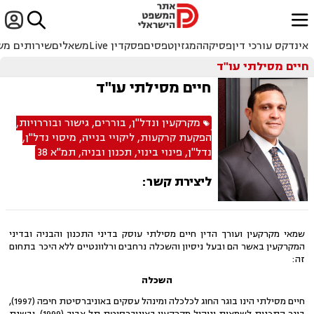


ﱐ
אינדקס עורכי דין
פסיקה
המגזין
טפסים
פסקדין Live
משאלים
שירותים מש
חיים מסילתי עו"ד
חיים מסילתי עו"ד
מקרקעין ונדל"ן
,
בוררים
,
גישור ובוררויות
,
הפקעת קרקעות
,
ליקויי בנייה
,
מיסוי נדל"ן
,
נדל"ן
,
פינוי בינוי
,
תכנון ובניה
,
תמ"א 38
ליצירת קשר:
שמאי מקרקעין ועורך הדין חיים מסילתי עוסק בדיני התכנון והבניה ובדיני
המקרקעין באשר הם ובעל ניסיון והשכלה נרחבים ורלוונטיים ללא היכר בתחום
זה:
השכלה
חיים מסילתי הינו בוגר החוג לכלכלה ומינהל עסקים באוניברסיטת חיפה (1997),
בוגר התכנית לשמאות וניהול מקרקעין באוניברסיטת תל אביב (1999), ובשנת