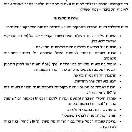
בדירקטוריון חברה כלכלית לפיתוח ונציג העיר קרית מלאכי כחבר באיגוד ערים
לאיכות הסביבה – נפת אשקלון.
שירות מקצועי
חיים מסילתי וצוות משרדו מספקים מגוון שירותים בתחום המקרקעין וביניהם:
השגות על דרישות תשלום מאת רשות מקרקעי ישראל (מינהל מקרקעי
ישראל לשעבר).
השגות על דרישות תשלום מאת שלטונות מס שבח.
הכנת שומות נגדיות לשומות היטל השבחה על בסיסן מחוייבים
נישומים.
טיפול בתביעות פיצויים בגין ירידת ערך (עפ"י סעיף 197 לחוק התכנון
והבניה) מטעם תובעים פרטיים כנגד ועדות מקומיות
התנגדויות לתכניות מתאר.
ייצוג בועדות ערר מחוזיות.
הכנת שומות גם מטעם ועדות מקומיות למטרת הגנה מפני תביעות לפי
ס' 197 לחוק התו"ב.
אומדן היטלי השבחה (מטעם ועדות לתכנון ובניה) וכאמור גם "שומות
אחרות" (נגדיות) במגוון נכסים.
שומות בוררות במקרי מחלוקת.
חוות דעת "מומחה לבתי המשפט."
עריכת שומות "כפל שווי" עבור ועדות מקומיות (ס' 219 לחוק) בגין בניה
לא חוקית.