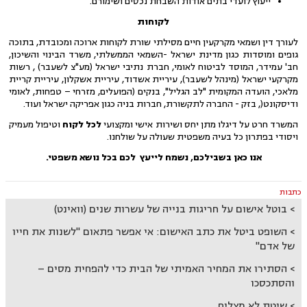
ייעוץ לועדי בתים אודות השבחת נכסים ושימורם.
לקוחות
לעורך דין ושמאי מקרקעין חיים מסילתי שורת לקוחות ארוכה ומכובדת, בתוכה
גופים ומוסדות כגון מדינת ישראל -השמאי הממשלתי, משרד הבינוי והשיכון,
חב' עמידר, המוסד לביטוח לאומי, חברת נתיבי ישראל (מע"צ לשעבר) , רשות
מקרקעי ישראל (מינהל לשעבר), עיריית אשדוד, עיריית אשקלון, עיריית קריית
מלאכי, הועדה המקומית "לב הגליל", בנקים (הפועלים, מזרחי – טפחות, לאומי
ודיסקונט(, בזק - החברה לתקשורת, חברות בניה כגון אפריקה ישראל ועוד.
המשרד חרט על דיגלו מתן יחס ושירות אישי ומקצועי
לכל לקוח
וטיפול מעמיק
ויסודי בפתרון כל בעיה משפטית שעולה על שולחנו.
אנו כאן בשבילכם, נשמח לייעץ לכם בכל נושא משפטי.
כתבות
בוטל אישום על חריגות בנייה של עשרות שנים (וואינט)
השופט ביטל את כתב האישום: אי אפשר פתאום "לשנות את חייו
של אדם"
הסתירו את המחיר האמיתי של הבית כדי להפחית מסים –
והסתכסכו
שיטת לא מצליח