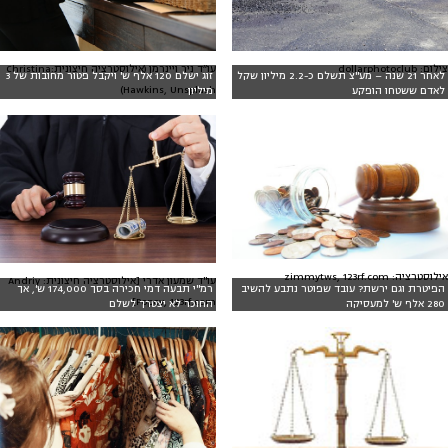
צילום: dollarphotoclub
עו״ד ניר ויינרמן (אילוסטרציה חיצונית:Christina
לאחר 21 שנה – מע"צ תשלם כ-2.2 מיליון שקל
זוג ישלם 120 אלף ש' ויקבל פטור מחובות של 3
Hawkins, Unsplash)
לאדם ששטחו הופקע
מיליון
אילוסטרציה: zimmytws, 123rf.com
עו"ד שמעון אדרי [אילוסטרציה חיצונית: Andriy
הפיטרת וגם ירשת? עובד שפוטר נתבע להשיב
רמ"י תבעה דמי חכירה בסך 174,000 ש', אך
Popov, 123rf.com]
280 אלף ש' למעסיקה
החוכר לא יצטרך לשלם