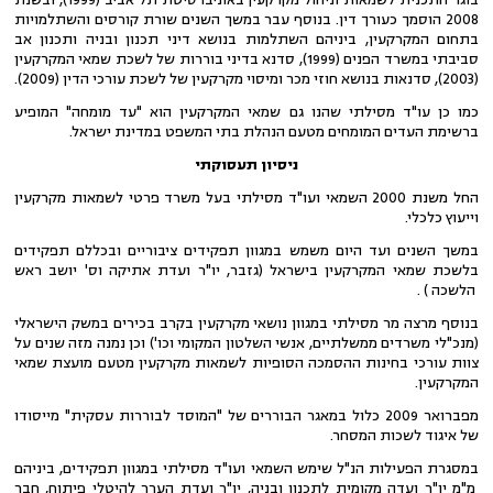
2008 הוסמך כעורך דין. בנוסף עבר במשך השנים שורת קורסים והשתלמויות
בתחום המקרקעין, ביניהם השתלמות בנושא דיני תכנון ובניה ותכנון אב
סביבתי במשרד הפנים (1999), סדנא בדיני בוררות של לשכת שמאי המקרקעין
(2003), סדנאות בנושא חוזי מכר ומיסוי מקרקעין של לשכת עורכי הדין (2009).
כמו כן עו"ד מסילתי שהנו גם שמאי המקרקעין הוא "עד מומחה" המופיע
ברשימת העדים המומחים מטעם הנהלת בתי המשפט במדינת ישראל.
ניסיון תעסוקתי
החל משנת 2000 השמאי ועו"ד מסילתי בעל משרד פרטי לשמאות מקרקעין
וייעוץ כלכלי.
במשך השנים ועד היום משמש במגוון תפקידים ציבוריים ובכללם תפקידים
בלשכת שמאי המקרקעין בישראל (גזבר, יו"ר ועדת אתיקה וס' יושב ראש
הלשכה ) .
בנוסף מרצה מר מסילתי במגוון נושאי מקרקעין בקרב בכירים במשק הישראלי
(מנכ"לי משרדים ממשלתיים, אנשי השלטון המקומי וכו') וכן נמנה מזה שנים על
צוות עורכי בחינות ההסמכה הסופיות לשמאות מקרקעין מטעם מועצת שמאי
המקרקעין.
מפברואר 2009 כלול במאגר הבוררים של "המוסד לבוררות עסקית" מייסודו
של איגוד לשכות המסחר.
במסגרת הפעילות הנ"ל שימש השמאי ועו"ד מסילתי במגוון תפקידים, ביניהם
מ"מ יו"ר ועדה מקומית לתכנון ובניה, יו"ר ועדת הערר להיטלי פיתוח, חבר