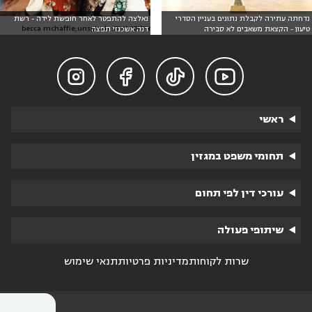
נדחתה עתירה לקבלת נתונים בעניין הסדרי
נאלצה להתפטר לאחר חופשת לידה - רשת
אילוסטרציה: becca mchaffie,unsplash
טיעון - הקצאת משאבים לא סבירה
דנה אשכנזי תפצה




ראשי
תחומי משפט במגזין
עורכי דין לפי תחום
שיתופי פעולה
שרות לקוחות
מדיניות פרטיות
תנאי שימוש