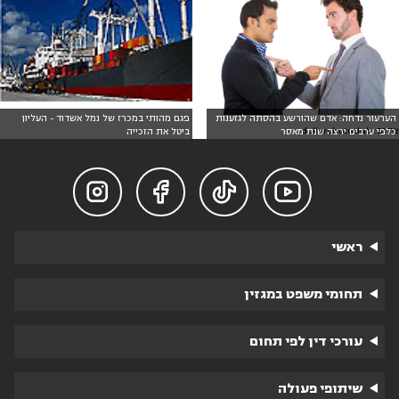
הערעור נדחה: אדם שהורשע בהסתה לגזענות
פגם מהותי במכרז של נמל אשדוד - העליון
צילום: dollarphotoclub
כלפי ערבים ירצה שנת מאסר
ביטל את הזכייה




ראשי
תחומי משפט במגזין
עורכי דין לפי תחום
שיתופי פעולה