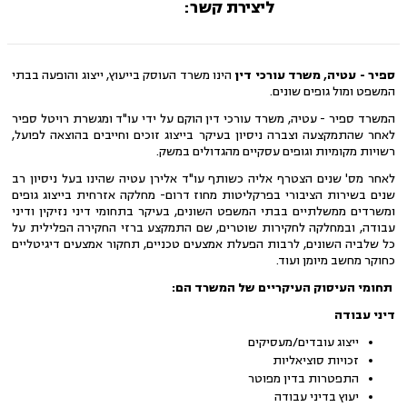
ליצירת קשר:
ספיר - עטיה, משרד עורכי דין
הינו משרד העוסק בייעוץ, ייצוג והופעה בבתי
המשפט ומול גופים שונים.
המשרד ספיר - עטיה, משרד עורכי דין הוקם על ידי עו"ד ומגשרת רויטל ספיר
לאחר שהתמקצעה וצברה ניסיון בעיקר בייצוג זוכים וחייבים בהוצאה לפועל,
רשויות מקומיות וגופים עסקיים מהגדולים במשק.
לאחר מס' שנים הצטרף אליה כשותף עו"ד אלירן עטיה שהינו בעל ניסיון רב
שנים בשירות הציבורי בפרקליטות מחוז דרום- מחלקה אזרחית בייצוג גופים
ומשרדים ממשלתיים בבתי המשפט השונים, בעיקר בתחומי דיני נזיקין ודיני
עבודה, ובמחלקה לחקירות שוטרים, שם התמקצע ברזי החקירה הפלילית על
כל שלביה השונים, לרבות הפעלת אמצעים טכניים, תחקור אמצעים דיגיטליים
כחוקר מחשב מיומן ועוד.
תחומי העיסוק העיקריים של המשרד הם:
דיני עבודה
ייצוג עובדים/מעסיקים
זכויות סוציאליות
התפטרות בדין מפוטר
יעוץ בדיני עבודה