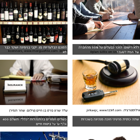
עו"ד עדי טל צילום: עינת מאור. אילוסטרציה
ללא רישום: הוכר כבעלים על 50% מהחברה
הסכם הבלעדיות פג: יקבי בנימינה ושקד כבר
צילום: kconnors, www.morguefile.com
חיצונית: Dylan Gillis on Unsplash
של חמיו לשעבר
לא
אילוסטרציה: jirkaejc, www.123rf.com
עו"ד שרון פרס בן חיים (צילום: שחר תמיר)
[אילוסטרציה חיצונית: Lane Erickson,
שתה כוסית מרטיני וזוכה מנהיגה בשכרות
כשלים חמורים בהתנהלות "כלל": תשלם 400
123rf.com]
אלף ש' על ביטוח חיים