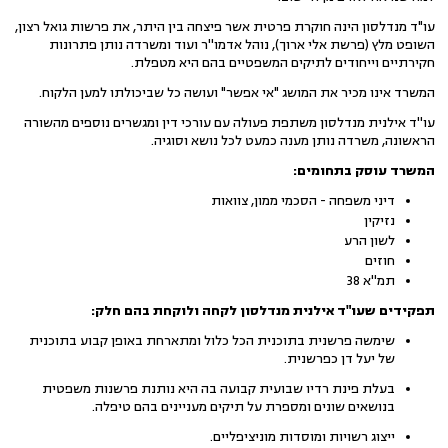
עו"ד מנדלסון הינה חוקרת פרטית אשר פיצחה בין היתר, את פרשות גואל רצון,
השופט מלץ (פרשת אלי ארוך), נוהל אדמו''ר ועוד ומשרדה נותן פתרונות
חקירתיים וייחודים לתיקים המשפטיים בהם היא מטפלת.
המשרד אינו מכיר את המושג "אי אפשר" ועושה כל שביכולתו למען הלקוח.
עו''ד אילנית מנדלסון משתפת פעולה עם עורכי דין ומגשרים נוספים מהשורה
הראשונה, משרדה נותן מענה כמעט לכל נושא וסוגיה.
המשרד עוסק בתחומים:
דיני משפחה - הסכמי ממון, צוואות
נזיקין
לשון הרע
חוזים
תמ''א 38
תפקידים שעו"ד אילנית מנדלסון לקחה ולוקחת בהם חלק:
שימשה פרשנית בתוכנית הכל כלול ומתארחת באופן קבוע בתוכנית
של יעל דן כפרשנית.
בעלת פינת רדיו שבועית קבועה בה היא נותנת פרשנות משפטית
בנושאים שונים ומספרת על תיקים מעניינים בהם טיפלה.
ייצוג רשויות ומוסדות מוניציפליים.