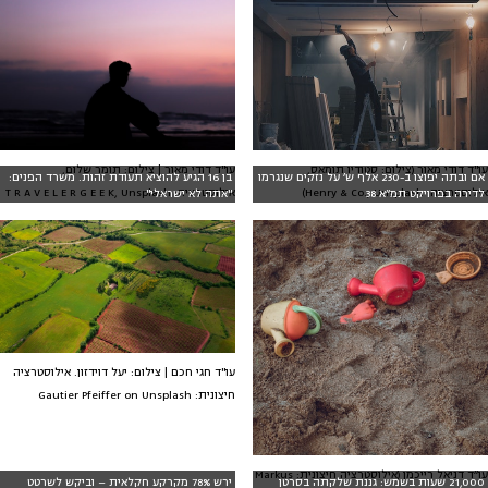
עו"ד דודי מאור (צילום: סטודיו תומאס,
עו"ד דודי מאור | צילום: תומר שלום,
אם ובתה יפוצו ב-230 אלף ש׳ על נזקים שנגרמו
בן 16 הגיע להוציא תעודת זהות. משרד הפנים:
אילוסטרציה: Henry & Co., Unsplash)
אילוסטרציה: T R A V E L E R G E E K, Unsplash
לדירה בפרויקט תמ״א 38
"אתה לא ישראלי"
עו"ד חגי חכם | צילום: יעל דוידזון. אילוסטרציה
חיצונית: Gautier Pfeiffer on Unsplash
עו״ד דניאל רייכמן (אילוסטרציה חיצונית: Markus
21,000 שעות בשמש: גננת שלקתה בסרטן
ירש 78% מקרקע חקלאית – וביקש לשרטט