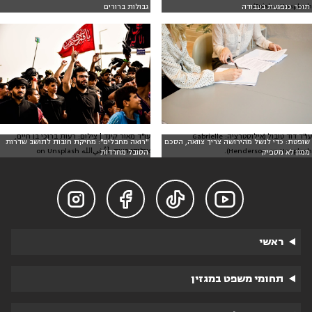
Spiske, Unsplash)
תוכר כנפגעת בעבודה
גבולות ברורים
עו"ד דוד טובול (אילוסטרציה: Gabrielle
עו"ד מאור קינד | צילום: רעות ברוכי בן חיים,
שופטת: כדי לנשל מהירושה צריך צוואה, הסכם
"רואה מחבלים": מחיקת חובות לתושב שדרות
Henderson on Unsplash).
אילוסטרציה: أخٌ‌في‌الله on Unsplash
ממון לא מספיק
הסובל מחרדות




ראשי
תחומי משפט במגזין