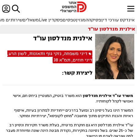


ﱐ
אינדקס עורכי דין
פסיקה
המגזין
טפסים
פסקדין Live
משאלים
שירותים מש
אילנית מנדלסון עו"ד
אילנית מנדלסון עו"ד
דיני משפחה
,
נזקי גוף ותאונות
,
לשון הרע
,
דיני חוזים
,
תמ"א 38
ליצירת קשר:
משרד עו''ד אילנית מנדלסון
הוא משרד בוטיק, המצטיין ביחס חם, אישי
ואנושי לקהל לקוחותיו.
המשרד הינו בעל ניסיון רב ופועל בדרכים ייחודיות לפתרון בעיות, איסוף
ראיות והכנת התיקים מתוך מחשבה "מחוץ לקופסא", יצירתיות ומחקר.
עו''ד אילנית מנדלסון היא גם חוקרת פרטית, בעלת משרד חקירות ונסיון רב
של כ-25 שנים. בשל נסיונה בחקירות, נקודת מבטה הינה שונה ומיוחדת מעבר
למה שנראה לאדם מן היישוב.