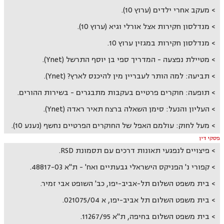
מעקב אחרי ילדים (ערוץ 10).
מנדלסון חקירות אצל אורלי וגיא (ערוץ 10).
מנדלסון חקירות במגזין ערוץ 10.
מטיילת נפצעה - המדריך ספי בן יוסף התרשל (Ynet).
תביעה: למה הותר לעבריין מין להיכנס לארץ? (Ynet).
תופעה: חוקרים פרטיים בעקבות מתבגרים - בשירות ההורים.
העליון והנעל: סימן השאלה ברצח תאיר ראדה (Ynet).
מעל לחוק: עולמם האפל של החוקרים הפרטיים נחשף (נענע 10).
פסקי דין
פיצויים לנפגעי תאונות דרכים עם תסמונת RSD.
קפורי נ' הפניקס הישראלי גבעתיים ואח' - ת"א 48817-03.
בית משפט השלום תל-אביב-יפו, כב' השופט אבי זמיר.
בית משפט השלום תל אביב-יפו, א 021075/04.
בית משפט השלום בחיפה, ת"א 11267/95.