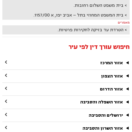
בית משפט השלום רחובות.
בית המשפט המחוזי בתל – אביב יפו, א 1157/00.
מאמרים
הטרדת עד בזיקה לחקירות פרטיות.
חיפוש עורך דין לפי עיר

אזור המרכז

אזור הצפון

אזור הדרום

אזור השפלה והסביבה

ירושלים והסביבה

אזור השרון והסביבה