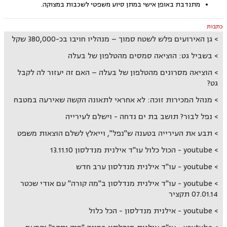
מתנדבת באופן אישי במתן סיוע משפטי לשכבות במצוקה.
כתבות
גן האירועים פלש לשטח סמוך – מנהליו חויבו בכ-380,000 שקל
בשביל גט: הוציאה סמסים מהטלפון של בעלה
הוציאה מסרונים מהטלפון של בעלה – האם זה יעזור לה לקבל
גט?
מנהל המכירות זוכה: לא אחראי לתאונה הקשה שאירעה במטבח
נפל לבור? תושב בת ים נדחה - וישלם לעירייה
תבע את העירייה בטענה ש"נפל", וייאלץ לשלם הוצאות משפט
youtube - הכול כלול עו''ד אילנית מנדלסון 13.11.10
youtube - עו''ד אילנית מנדלסון ערב חדש
youtube - עו''ד אילנית מנדלסון ב"מה קורה" עם אודי שכטר
07.01.14 תקציר
youtube - אילנית מנדלסון - הכל כלול