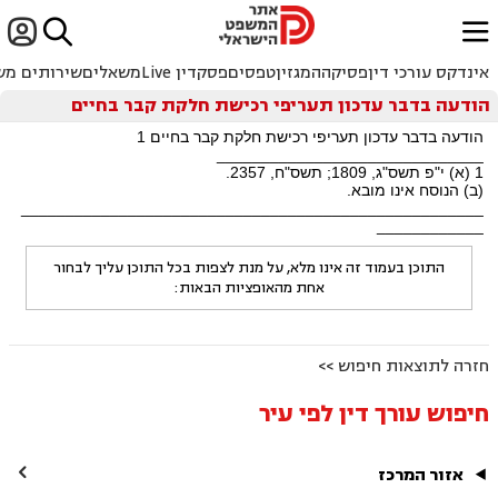


ﱐ
אינדקס עורכי דין
פסיקה
המגזין
טפסים
פסקדין Live
משאלים
שירותים מש
הודעה בדבר עדכון תעריפי רכישת חלקת קבר בחיים
הודעה בדבר עדכון תעריפי רכישת חלקת קבר בחיים 1
______________________________
1 (א) י"פ תשס"ג, 1809; תשס"ח, 2357.
(ב) הנוסח אינו מובא.
____________________________________________________
____________
התוכן בעמוד זה אינו מלא, על מנת לצפות בכל התוכן עליך לבחור
אחת מהאופציות הבאות:
חזרה לתוצאות חיפוש >>
חיפוש עורך דין לפי עיר

אזור המרכז