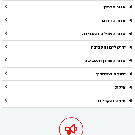

אזור הצפון

אזור הדרום

אזור השפלה והסביבה

ירושלים והסביבה

אזור השרון והסביבה

יהודה ושומרון

אילת

חיפה והקריות
