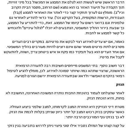
הדבר הראשון שיש לעשות הוא לצלם את המפגע או המכשול בכל מיני זוויות,
תוך הקפדה על תיעוד האזור בו הוא נמצא (שם הרחוב, מספר הבית הקרוב
וכיו"ב). מומלץ גם לערוך תחקיר קצר כדי לאתר את האחראי למפגע (קבלן
העבודות, הרשות המקומית, בעל הקרקע וכו'). עוד כדאי להודיע לאחראי גם
טלפונית וגם בדואר רשום על קיומו של המפגע. זאת, כדי להתריע על המפגע,
כך שבעת בירור ההליך המשפטי, הנתבעים לא יוכלו "לגלגל עיניים" ולהכחיש
כל קשר למפגע או לחבות.
כאמור, אם יש עדים לאירוע רצוי לבקש את פרטיהם. במקרים רבים העדים
מסרבים לתת פרטים מאחר שהם אינם רוצים להיות מעורבים בהליך המשפטי
.
אם אחד העדים הוא בעל תפקיד כמו פקח או איש ביטחון צריך, ושווה, להתעקש
לקבל את פרטיו.
דבר חשוב נוסף: בתי המשפט מייחסים חשיבות רבה לתעודה הרפואית
הראשונה, שרצוי שתהא כמה שיותר סמוכה לאירוע. לכן, מומלץ להגיע לטיפול
רפואי בהקדם האפשרי ולדאוג שבתעודה הרפואית ירשם הגורם לפגיעה.
הנזק
לאחר שהצלחנו לעמוד בהוכחת החבות נותרה המשוכה האחרונה, החשובה לא
פחות, והיא הוכחת הנזק.
מטרת דיני הנזיקין היא החזרת המצב לקדמותו, למצב שלפני ביצוע העוולה.
כאשר עסקינן בנזק רכוש המצב קל יותר כיוון שניתן בקלות לכמת את הנזק.
לא כך בנזקי גוף המורכבים הרבה יותר:
על קצה קצהו של המזלג נסביר אילו סוגי פיצוי ניתן לדרוש בתביעה בגין נזקי