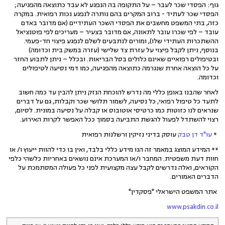
גוף: הפסדי שכר לעבר – על התקופה בה הנפגע לא עבד כתוצאה מהפגיעה;
הפסדי שכר לעתיד - ברוב המקרים בהם נותרה לנפגע נכות רפואית. במקרה
כזה, בתי המשפט מחשבים את הפסדי השכר העתידיים (אם מדובר באדם
עובד – לפי שכרו עובר לתאונה, אם מדובר בצעיר – מעריכים לפי פוטנציאל
ההשתכרות העתידי שלו), ומורים לנתבעים לשלם לנפגע פיצוי חד-פעמי.
בנוסף, ניתן לקבל פיצוי על עזרת צד שלישי (עזרה במשק בית וכדומה)
ובטיפולים רפואיים שאינם כלולים בסל הבריאות. ובכלל – ניתן לתבוע החזר
על כל הוצאה אחרת שנגרמה כתוצאה מהפגיעה, כמו דמי נסיעה לטיפולים
וכדומה.
לאחר שהבנו באופן כללי מה נדרש להוכחת הנזק ניתן להבין עד כמה חשוב
לתעד כל טיפול רפואי, כל נסיעה, לשמור תלושי שכר וקבלות, גם על דברים
שנראים לנו כזוטות כמו כרטיסי אוטובוס או קבלה על נסיעה במונית. לסיום,
רצוי להשתדל לפעול להגשת התביעה בסמוך ככל האפשר לקרות האירוע.
*
עו"ד דן טבק
עוסק בדיני נזיקין ורשלנות רפואית
** המידע המוצג במאמר זה הנו מידע כללי בלבד, ואין בו כדי להוות ייעוץ ו/ או
חוות דעת משפטית. המחבר ו/או המערכת אינם נושאים באחריות כלשהי כלפי
הקוראים, ואלה נדרשים לקבל עצה מקצועית לפני כל פעולה המסתמכת על
הדברים האמורים.
אתר המשפט הישראלי "פסקדין"
www.psakdin.co.il