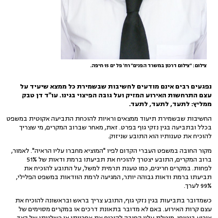
צילום: "צילום דרכון במשרד הפנים" רח' פל ים 15 חיפה.
נפגעים רבים אינם מודעים לחשיבות שבשמירת כל ממצא שיעיד על
עצם התרחשות האירוע המזיק ועל גובה הפיצוי בגינו. עו"ד דן טבק
ממליץ: לתעד, לתעד, לתעד.
החשיבות שבשמירת תיעוד ממצאים וראיות להוכחת התביעה אקוטית במשפט
בכלל ובתביעה בגין נזקי גוף בפרט. זאת, מאחר שברוב המקרים, מי שצריך
להוכיח את טענותיו הוא התובע שניזוק.
מקור החובה במשפט העברי הקדום לפיו "המוציא מחברו עליו הראיה". לאמור,
ברוב המקרים, התובע יצטרך להוכיח את תביעתו ברמת ודאות של 51%
לפחות. במקרים חריגים, כמו טענת תרמית למשל, על התובע להוכיח את
תביעתו ברמת ודאות גבוהה יותר, המגיעה לרמת הוודאות במשפט הפלילי,
99% לערך.
כשמדובר בתביעות בגין נזקי גוף, התובע צריך בראש ובראשונה להוכיח את
עצם קרות האירוע. באם לא מדובר בתאונת דרכים או במקרים מסוימים של
אירוע ביטוחי, מוטלת עליו החובה להוכיח את אחריותו או רשלנותו של הצד