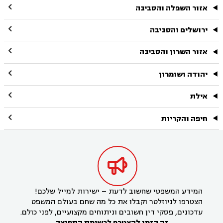

אזור השפלה והסביבה

ירושלים והסביבה

אזור השרון והסביבה

יהודה ושומרון

אילת

חיפה והקריות

המידע המשפטי שחשוב לדעת – ישירות למייל שלכם!
הצטרפו לניוזלטר וקבלו את כל מה שחם בעולם המשפט
עדכונים, פסקי דין חשובים וניתוחים מקצועיים, לפני כולם.
זה הזמן להצטרף לרשימת התפוצה