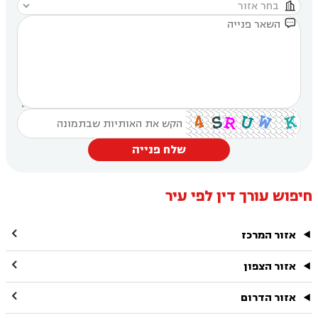


שלח פנייה
חיפוש עורך דין לפי עיר

אזור המרכז

אזור הצפון

אזור הדרום