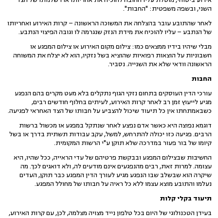
השני, ובשפה משפטית: "החבות".
לאחר שהתובע עובר בהצלחה את המשוכה הראשונה – קרות האירוע ואחריותו
של הנתבע – עליו להוכיח את מידת הנזק שנגרמה לו וגובה הפיצוי הנתבע.
מבלי שיהיו בידיו ממצאים כמו: צילום מקום האירוע או צילום המפגע או
חשבוניות על הוצאות רפואיות שהוציא בשל נזקיו, הוא לא יצלח את המשוחה
הראשונה וודאי שלא את השנייה. נסביר.
החבות
עורכי הדין העוסקים בתחום נזקי הגוף נתקלים בלא מעט מקרים בהם הנפגע
מגיע לייעוץ זמן רב לאחר קרות האירוע, לעיתים בחלוף חודשים רבים,
כשבאמתחתו אין כל תיעוד שיכול להצביע על חבותו של הצד האחראי לפגיעה.
דוגמא נפוצה היא כאשר אדם נפצע לאחר שנתקל במפגע או מכשול ברשות
הרבים. פגיעה כזו יכולה להתרחש, למשל, עקב עבודות תשתית בדרך או בשל
קיומו של בור פעור במדרכה שלא תוקן ע"י הרשות המקומית.
החשיבות שבצילום המפגע ובבקשת פרטיהם של עדי הראייה, ככל שהיו, היא
עצומה. למרות זאת, רבים מהנפגעים אינם מודעים לה, ולא דואגים לכך. מה
שיקרה הוא שבשלב שבו הנפגע מגיע לעורך הדין המפגע כבר תוקן, העדים
נעלמו והתובע מוצא עצמו ללא כל ראיה על חבותו של מחולל המפגע.
תיעוד בקלי קלות
בעידן הטכנולוגי של היום בכל טלפון נייד מצויה מצלמה, לכן, עם קרות האירוע,