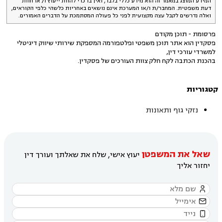
המידע המוצג במאמר זה הוא מידע כללי בלבד, ואין בו כדי להוות ייעוץ ו/ או חוות
דעת משפטית. המחבר/ת ו/או המערכת אינם נושאים באחריות כלשהי כלפי הקוראים,
ואלה נדרשים לקבל עצה מקצועית לפני כל פעולה המסתמכת על הדברים האמורים.
פרסומת - תוכן מקודם
פסקדין הוא אתר תוכן משפטי ופלטפורמה המספקת שירותי שיווק דיגיטלי
למשרדי עורכי דין,
בהכנת הכתבה לקח חלק צוות העורכים של פסקדין.
קטגוריות
נזקי גוף ותאונות
שאל את המשפטן
יעוץ אישי, שלח את שאלתך ועורך דין
יחזור אליך


