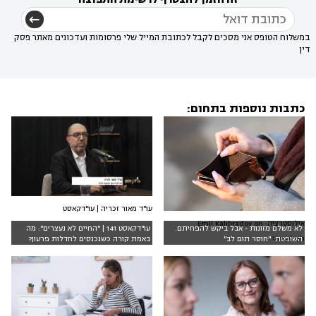
במשלוח הטופס אני מסכים לקבל לכתובת המייל שלי פרסומות ועדכונים מאתר פסק
דין
כתבות נוספות בתחום:
עו"ד מאור זכריה | עו"דקאסט
אילוסטרציה: Emil Kalibradov on
לא משלם מזונות - אבל ביקש להפחיתם.
עו"דקאסט 141 | "החיים לא נעצרים": מה
Unsplash
השופטת: "חוסר תום לב"
באמת קורה כשנכנסים לחדלות פרעון?