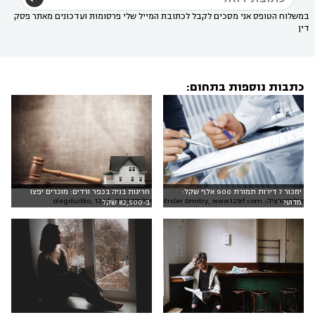
במשלוח הטופס אני מסכים לקבל לכתובת המייל שלי פרסומות ועדכונים מאתר פסק
דין
כתבות נוספות בתחום:
ימכור 7 דירות תמורת 900 אלף שקל:
חריגות בניה בכפר ורדים: מוכרים יפצו
אילוסטרציה: Ersler Dmitry, www.123rf.com
אילוסטרציה: olegdudko, 123rf
מדוע?
ב-82,500 שקל