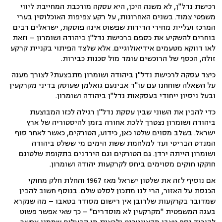
רכישת נדל"ן, לא משנה היכן, היא עסקה מורכבת המחייבת ליווי
משפטי צמוד. בשנים האחרונות, על רקע צפיפות האוכלוסין בערי
המרכז ועליית מחירי הדירות שפשוט אינה פוסקת, ישראלים רבים
בוחרים להשקיע את כספם ברכישת נדל"ן ביהודה ושומרון – וזאת
לאו דווקא מטעמים אידיאולוגיים. אלא שלצד הפיתוי בקניית קרקע
זולה, הכסף של הרוכשים עומד מול סכנות כבירות.
כיצד עסקה לרכישת נדל"ן ביהודה ושומרון מתבצעת? לצורך מענה
על השאלה שוחחנו עם עו"ד אבינעם גואלמן שעוסק בדיני מקרקעין
ובעל ניסיון ייחודי בעסקאות נדל"ן ביהודה ושומרון.
כדי להבין את השוני שבין עסקת נדל"ן רגילה לכזו המבוצעת
ביהודה ושומרון נצטרך ללכת אחורה בזמן להיסטוריה של ארץ
ישראל. בשלב מסוים שלטו כאן, כידוע, הטורקים, כאשר לאחר סוף
המנדט הבריטי ועד למלחמת ששת הימים מי ששלט ביהודה
ושומרון הייתה ירדן. גם הטורקים וגם הירדנים בתקופת שלטונם
חוקקו חוקים מסוימים ביחס לקרקעות יהודה ושומרון.
אם נוסיף לזה את שלטון ישראל מאז 1967 והחלת חלק מחוקי
הכנסת על האזור, הרי לנו מתכון לסלט שלם. בנוסף חשוב להבין
שמדובר בקרקעות שלרובן אין רישום מסודר בטאבו – מה שנקרא
בעגה המשפטית "מקרקעין לא מוסדרים" – כך שאי אפשר פשוט