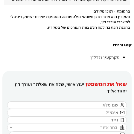
ואלה נדרשים לקבל עצה מקצועית לפני כל פעולה המסתמכת על הדברים האמורים.
פרסומת - תוכן מקודם
פסקדין הוא אתר תוכן משפטי ופלטפורמה המספקת שירותי שיווק דיגיטלי
למשרדי עורכי דין,
בהכנת הכתבה לקח חלק צוות העורכים של פסקדין.
קטגוריות
מקרקעין ונדל"ן
שאל את המשפטן
יעוץ אישי, שלח את שאלתך ועורך דין
יחזור אליך



