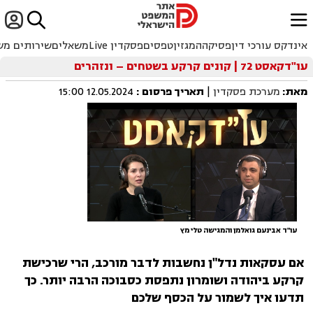


ﱐ
אינדקס עורכי דין
פסיקה
המגזין
טפסים
פסקדין Live
משאלים
שירותים מש
עו"דקאסט 72 | קונים קרקע בשטחים – ונזהרים
מאת:
מערכת פסקדין
|
תאריך פרסום
:
12.05.2024 15:00
עו"ד אבינעם גואלמן והמגישה טלי מץ
אם עסקאות נדל"ן נחשבות לדבר מורכב, הרי שרכישת
קרקע ביהודה ושומרון נתפסת כסבוכה הרבה יותר. כך
תדעו איך לשמור על הכסף שלכם