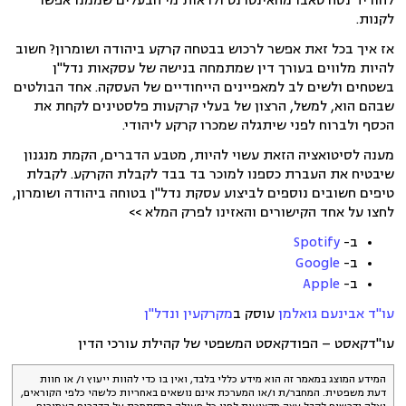
להוריד נסח טאבו מהאינטרנט ולראות מי הבעלים שממנו אפשר
לקנות.
אז איך בכל זאת אפשר לרכוש בבטחה קרקע ביהודה ושומרון? חשוב
להיות מלווים בעורך דין שמתמחה בנישה של עסקאות נדל"ן
בשטחים ולשים לב למאפיינים הייחודיים של העסקה. אחד הבולטים
שבהם הוא, למשל, הרצון של בעלי קרקעות פלסטינים לקחת את
הכסף ולברוח לפני שיתגלה שמכרו קרקע ליהודי.
מענה לסיטואציה הזאת עשוי להיות, מטבע הדברים, הקמת מנגנון
שיבטיח את העברת כספנו למוכר בד בבד לקבלת הקרקע. לקבלת
טיפים חשובים נוספים לביצוע עסקת נדל"ן בטוחה ביהודה ושומרון,
לחצו על אחד הקישורים והאזינו לפרק המלא >>
ב-
Spotify
ב-
Google
ב-
Apple
עו"ד אבינעם גואלמן
עוסק ב
מקרקעין ונדל"ן
עו"דקאסט – הפודקאסט המשפטי של קהילת עורכי הדין
המידע המוצג במאמר זה הוא מידע כללי בלבד, ואין בו כדי להוות ייעוץ ו/ או חוות
דעת משפטית. המחבר/ת ו/או המערכת אינם נושאים באחריות כלשהי כלפי הקוראים,