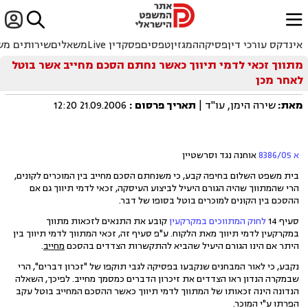


ﱐ
אינדקס עורכי דין
פסיקה
המגזין
טפסים
פסקדין Live
משאלים
שירותים מש
מתווך זכאי לדמי תיווך כאשר נחתם הסכם מחייב אשר בוטל
לאחר מכן
מאת:
שירה הימן, עו"ד |
תאריך פרסום
:
21.09.2006 12:20
א 8386/05
אוחנה נגד וסרשטיין
בית משפט השלום בחיפה קבע, כי משנחתם הסכם מחייב בין המוכרים לקונים,
הרי שהמתווך שהיה הגורם היעיל לביצוע העיסקה, זכאי לדמי תיווך גם אם
ההסכם בין הקונים למוכרים בוטל בסופו של דבר.
סעיף 14
לחוק המתווכים במקרקעין
קובע את התנאים לזכאות מתווך
במקרקעין לדמי תיווך מאת הלקוח. ע"פ סעיף זה, זכאי המתווך לדמי תיווך בין
היתר אם הינו הגורם היעיל שהביא להתקשרות הצדדים בהסכם
מחייב
.
נקבע, כי לאור המבחנים שנקבעו בפסיקה לגבי תוקפו של "זכרון דברים", הרי
שבמקרה הנדון ראו הצדדים את זיכרון הדברים כמסמך מחייב. לפיכך, השאלה
הנדונה הינה זכאותו של המתווך לדמי תיווך כאשר ההסכם המחייב בוטל עקב
הפרתו ע"י המוכר.