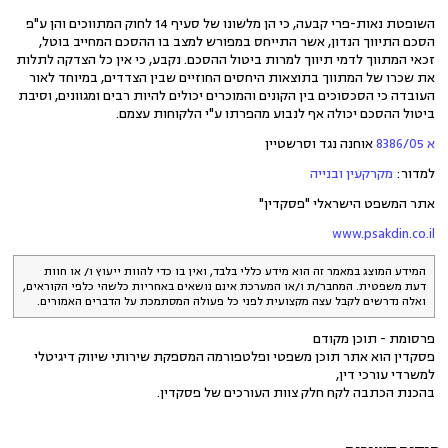
השופטת נאות-פרי קבעה, כי הן מלשונו של סעיף 14 לחוק המתווכים והן ע"פ
הסכם התיווך הנדון, אשר התייחס במפורש למצב בו ההסכם המחייב בוטל,
זכאי המתווך לדמי תיווך למרות ביטול ההסכם. נקבע, כי אין כל הצדקה לתלות
את שכרו של המתווך בתוצאות היחסים החוזיים שבין הצדדים, במיוחד לאור
העובדה כי הסכסוכים בין הקונים והמוכרים יכולים להיות רבים ומגוונים, וסיבת
ביטול ההסכם יכולה אף לנבוע מהפרתו ע"י הלקוחות עצמם.
א 8386/05
אוחנה נגד וסרשטיין
למדור:
מקרקעין ובנייה
אתר המשפט הישראלי "פסקדין"
www.psakdin.co.il
המידע המוצג במאמר זה הוא מידע כללי בלבד, ואין בו כדי להוות ייעוץ ו/ או חוות
דעת משפטית. המחבר/ת ו/או המערכת אינם נושאים באחריות כלשהי כלפי הקוראים,
ואלה נדרשים לקבל עצה מקצועית לפני כל פעולה המסתמכת על הדברים האמורים.
פרסומת - תוכן מקודם
פסקדין הוא אתר תוכן משפטי ופלטפורמה המספקת שירותי שיווק דיגיטלי
למשרדי עורכי דין,
בהכנת הכתבה לקח חלק צוות העורכים של פסקדין.