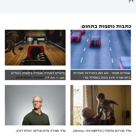
דין
כתבות נוספות בתחום:
עו"ד דוד רייכרט, צילום: מאי מזוז,
שנתיים מאסר - נהג נסע במהירות מופרזת
פיצויים לצעירה שנפלה במשחק באולינג
אילוסטרציה: jorik-kleen, unsplash
ביום סגריר והרג נהגת במסלול נגדי
ושברה את ידה
עו״ד מאירה צדוק (צילום: דגנית דורון,
עו"ד אברהם אלטלף | אילוסטרציה: Johnny