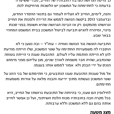
כך גויסה הגרושה כערבה לחובותיו של החייב, מבלי ששיערה
בדעתה כי לחתימתה על המשכון יש הלשכות מרחיקות לכת.
והנה, לימים, החייב לא הצליח לעמוד גם בתנאי ההסדר החדש,
ובדצמבר 2013 ביקשה הנושה לממש את הדירה ולפנות את החייב
וגרושתו מהמקום. רק אז הבינה הגרושה שהיא חשופה בפני סכנת
פינוי, ומיהרה להגיש תביעה לביטול המשכון בבית המשפט המחוזי
בבאר שבע.
התביעה הוגשה נגד הנושה ואחיה – עוה"ד – ובה נטען כי לא
הוסברו לה משמעויות החתימה על שטר המשכון, שלו הייתה מודעת
להן לא הייתה חותמת עליו לעולם. התובעת טענה כי הייתה בטוחה
שהנתבע, שהיה חבר משפחה לאורך שנים, מגן עליהם מפני מימוש
הנכס על ידי הבנק ולא אמור לממש אותו בעצמו.
אל מול טענות התובעת טענו הנתבעים, כי חתימתם של בני הזוג על
שטר המשכון נעשתה מתוך ידיעה והבנה מלאה על אודות משמעות
חתימתם.
לחילופין הם טענו, כי בהיותה של התובעת גרושתו של החייב, היא
בכל מקרה חבה בחובותיו מכוח הלכת השיתוף, ועל כן אפשר לחייב
אותה בהם גם ללא המשכון וללא ערבותה.
מצג מטעה