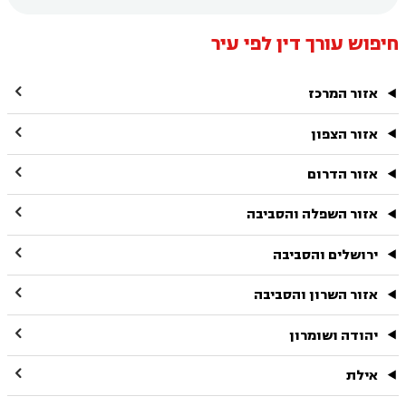
חיפוש עורך דין לפי עיר

אזור המרכז

אזור הצפון

אזור הדרום

אזור השפלה והסביבה

ירושלים והסביבה

אזור השרון והסביבה

יהודה ושומרון

אילת