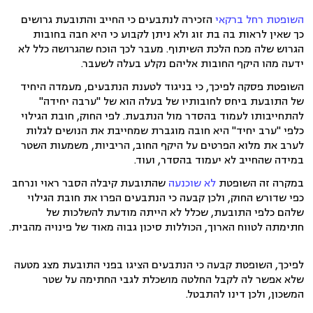
השופטת רחל ברקאי
הזכירה לנתבעים כי החייב והתובעת גרושים
כך שאין לראות בה בת זוג ולא ניתן לקבוע כי היא חבה בחובות
הגרוש שלה מכח הלכת השיתוף. מעבר לכך הוכח שהגרושה כלל לא
ידעה מהו היקף החובות אליהם נקלע בעלה לשעבר.
השופטת פסקה לפיכך, כי בניגוד לטענת הנתבעים, מעמדה היחיד
של התובעת ביחס לחובותיו של בעלה הוא של "ערבה יחידה"
להתחייבותו לעמוד בהסדר מול הנתבעת. לפי החוק, חובת הגילוי
כלפי "ערב יחיד" היא חובה מוגברת שמחייבת את הנושים לגלות
לערב את מלוא הפרטים על היקף החוב, הריביות, משמעות השטר
במידה שהחייב לא יעמוד בהסדר, ועוד.
במקרה זה השופטת
לא שוכנעה
שהתובעת קיבלה הסבר ראוי ונרחב
כפי שדורש החוק, ולכן קבעה כי הנתבעים הפרו את חובת הגילוי
שלהם כלפי התובעת, שכלל לא הייתה מודעת להשלכות של
חתימתה לטווח הארוך, הכוללות סיכון גבוה מאוד של פינויה מהבית.
לפיכך, השופטת קבעה כי הנתבעים הציגו בפני התובעת מצג מטעה
שלא אפשר לה לקבל החלטה מושכלת לגבי החתימה על שטר
המשכון, ולכן דינו להתבטל.