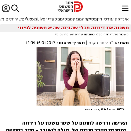


ﱐ
אינדקס עורכי דין
פסיקה
המגזין
טפסים
פסקדין Live
משאלים
שירותים מש
משכנה את דירתה מבלי שהבינה שהיא חשופה לפינוי
משכנה את דירתה מבלי שהבינה שהיא חשופה לפינוי
מאת:
עו"ד שחר סקופ
|
תאריך פרסום
:
16.01.2017 13:39
צילום: cunaplus, 123rf.com
האישה נדרשה לחתום על שטר משכון על דירתה
במסגרת הסדר חובות של בעלה לשעבר – חייב בהוצאה