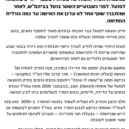
לפועל. לפני כשבועיים השטר בוטל בביהמ"ש, לאחר
שהתברר שאף אחד לא עדכן את האישה עד כמה גורלית
החתימה.
חייב הוצאה לפועל צבר חובות גבוהים מאוד למספר נושים, בהם
בנק מזרחי-טפחות ובעלת נכס ששכר לצורך עסקיו.
הנכס היחיד שהיה לחייב לצורך כיסוי חובותיו הוא דירה בבאר שבע
שהייתה שייכת לו ולגרושתו במשותף (השניים המשיכו להתגורר
יחד מטעמים כלכליים גם לאחר הגירושים).
מחשש שהבנק יממש את הדירה במהרה, פנה החייב לאחיה של
הנושה (בעלת הנכס המושכר) – מכר קרוב שלו ועו"ד במקצועו –
וביקש ממנו ש"יעשה לו טובה" ויתמנה ככונס נכסים בתיק ההוצאה
לפועל של אחותו (הנושה). ואכן, בנובמבר 2005 מונה עוה"ד ככונס
נכסים על הדירה, ולימים, גובש הסדר תשלומים בינו לבין הנושה.
חלף הזמן והחייב לא הצליח לעמוד בתנאי ההסדר. ב-2009 הוא פנה
לעוה"ד ואחותו וביקש לגבש הסדר חדש. עוה"ד הסכים לבקשתו אך
דרש שגרושתו – כבעלת חצי מהדירה – תערוב לקיומו ותחתום על
שטר משכון לטובתו.