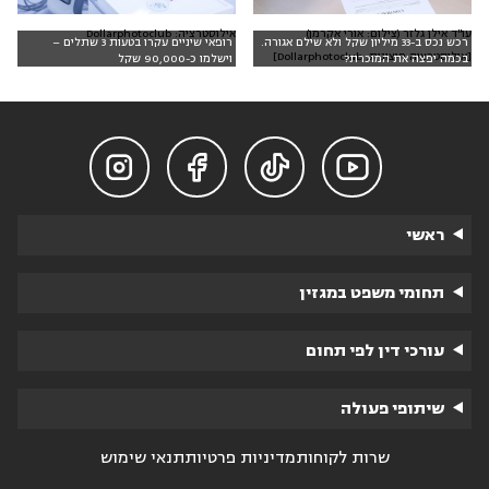
עו"ד אילן גלזר (צילום: אורי אקרמן)
אילוסטרציה: Dollarphotoclub
רכש נכס ב-33 מיליון שקל ולא שילם אגורה.
רופאי שיניים עקרו בטעות 3 שתלים –
[אילוסטרציה חיצונית: Dollarphotoclub]
בכמה יפצה את המוכרת?
וישלמו כ-90,000 שקל




ראשי
תחומי משפט במגזין
עורכי דין לפי תחום
שיתופי פעולה
שרות לקוחות
מדיניות פרטיות
תנאי שימוש