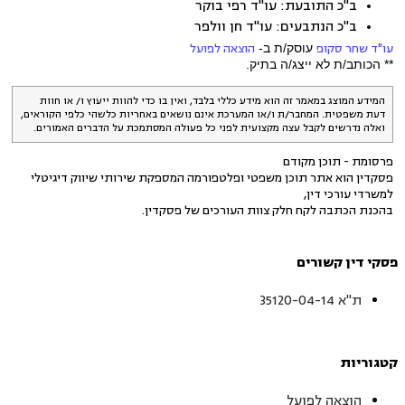
ב"כ התובעת: עו"ד רפי בוקר
ב"כ הנתבעים: עו"ד חן וולפר
עו"ד שחר סקופ
עוסק/ת ב-
הוצאה לפועל
** הכותב/ת לא ייצג/ה בתיק.
המידע המוצג במאמר זה הוא מידע כללי בלבד, ואין בו כדי להוות ייעוץ ו/ או חוות
דעת משפטית. המחבר/ת ו/או המערכת אינם נושאים באחריות כלשהי כלפי הקוראים,
ואלה נדרשים לקבל עצה מקצועית לפני כל פעולה המסתמכת על הדברים האמורים.
פרסומת - תוכן מקודם
פסקדין הוא אתר תוכן משפטי ופלטפורמה המספקת שירותי שיווק דיגיטלי
למשרדי עורכי דין,
בהכנת הכתבה לקח חלק צוות העורכים של פסקדין.
פסקי דין קשורים
ת"א 35120-04-14
קטגוריות
הוצאה לפועל