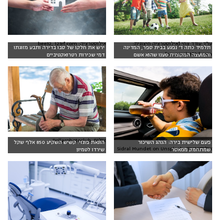
אילוסטרציה: bee32, 123rf.com
עו"ד עודד צחי [אילוסטרציה חיצונית:
תלמיד כתה ד' נפגע בבית ספר, המדינה
ירש את חלקו של סבו בדירה ותבע מזוגתו
rawpixel ,123rf.com]
והמועצה המקומית טענו שהוא אשם
דמי שכירות רטרואקטיביים
צילום: Dollarphotoclub
פעם שלישית בירה: הנהג השיכור
הונאת פונזי: קשיש השקיע 850 אלף שקל
אילוסטרציה: Sidral Mundet on Unsplash
שמתחמק ממאסר
שירדו לטמיון