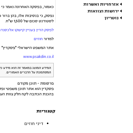
אזרחויות ואשרות
כאמור, בפסקה האחרונה נאמר כי 
ירושות וצוואות
נפסק, כי בנסיבות אלו, בהן ברור
נוטריון
לסטודנט סכום של 1,500 ש"ח.
לפסק הדין בעניין קישקו אלכסנדר
למדור
חוזים
אתר המשפט הישראלי "פסקדין"
www.psakdin.co.il
המידע המוצג במאמר זה הוא מידע כל
המסתמכת על הדברים האמורים.
פרסומת - תוכן מקודם
פסקדין הוא אתר תוכן משפטי ופלט
בהכנת הכתבה לקח חלק צוות העו
קטגוריות
דיני חוזים