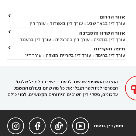

אזור הדרום
עורך דין בבאר שבע
עורך דין באשדוד
עורך דין


באשקלון
עורך דין בבאר טוביה
עורך דין בגן יבנה

אזור השרון והסביבה



עורך דין בניר הבנים
עורך דין בערד
עורך דין בקיבוץ


עורך דין בנתניה
עורך דין בהרצליה
עורך דין ברעננה


זיקים
עורך דין בנתיבות
עורך דין בקרית מלאכי



עורך דין בחדרה
עורך דין בכפר סבא
עורך דין בהוד

חיפה והקריות



השרון
עורך דין באבן יהודה
עורך דין בבנימינה



עורך דין בחיפה
עורך דין בקריית מוצקין
עורך דין


עורך דין בחריש
עורך דין בקיסריה
עורך דין בקדימה


בקרית מוצקין
עורך דין בקריית אתא
עורך דין


עורך דין ברמת השרון
עורך דין בתל מונד



בקריית חיים
עורך דין בקרית ביאליק
עורך דין


בחדרה

המידע המשפטי שחשוב לדעת – ישירות למייל שלכם!
הצטרפו לניוזלטר וקבלו את כל מה שחם בעולם המשפט
עדכונים, פסקי דין חשובים וניתוחים מקצועיים, לפני כולם.




פסק דין ברשת