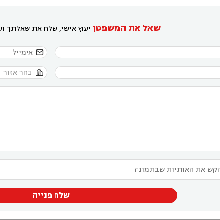
שאל את המשפטן
יעוץ אישי, שלח את שאלתך ועו


שלח פנייה