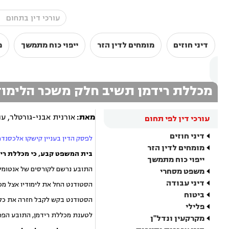
דיני חוזים
מומחים לדין הזר
ייפוי כוח מתמשך
מ
מכללת רידמן תשיב חלק משכר הלימוד
מאת:
אורנית אבני-גורטלר, עו
עורכי דין לפי תחום
דיני חוזים
לפסק הדין בעניין קישקו אלכסנדר
מומחים לדין הזר
בית המשפט קבע, כי מכללת רידמן, אשר 
ייפוי כוח מתמשך
התובע נרשם לקורסים של אנטומיה, עיסוי ות
משפט מסחרי
דיני עבודה
הסטודנט החל את לימודיו אצל מכ
ביטוח
הסטודנט בקש לקבל חזרה את כל ש
פלילי
לטענת מכללת רידמן, התובע הפרי
מקרקעין ונדל"ן