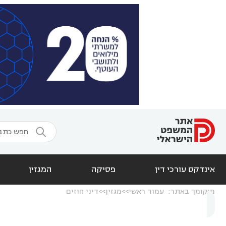

אינדקס עורכי דין
פסיקה
המגזין
מיקומך באתר:
עמוד ראשי
מגזין
דיני חוזים