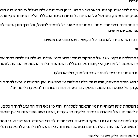
רים
 לתביעות קטנות בבאר שבע קבע, כי מן העדויות עולה בעליל כי הסטודנט הפריע
ק שהרעישו, השתעל על אנשים וכל פניות נציגת המכללה אליו, ושיחות שקיימה עמו
הסטודנט בשיעורי עיסוי, במסגרתם אמור כל לתמיד לתרגל, על דרך מתן עיסוי לתלמי
ו מגע עם אנשים.
ס תסייע בידו להתגבר על הקושי במגע גופני עם אנשים.
ה
 כי המכללה תנקוט צעד של הפסקת לימודי הסטודנט אצלה. פעולה זו עלתה בקנה א
 התאמה ללימודים, אי קיום תנאי המכללה, התנהגות בלתי הולמת או הפרעה לסטוד
 הסטודנט זכאי להחזר שכר הלימוד, כולו או חלקו.
היא חוסר התאמה, התנהגות בלתי הולמת או הפרעות, אין הסטודנט זכאי להחזר. 
ע, וכן על טופס ההרשמה, הפסקה הרביעית תחת הכותרת "הפסקת לימודים".
הפסקת לימודים הייתה אי התאמה למסגרת, הרי כי זכאי היה התובע להחזר כספי. ב
ימודים בשל הצהרת בריאות חלקית או שקרית, ושם נרשם מפורשות כי אין זכאות לה
ן הלימודים הייתה גם ובעיקר הפרעות בשיעורים. לדברי השופט, הוא שוכנע כי ה
ממש. על הפרעות כאלה נרשם בפסקה האחרונה כי הן עלולות להביא להפסקת הלימ
יב לסטודנט חלק משכר הלימוד.