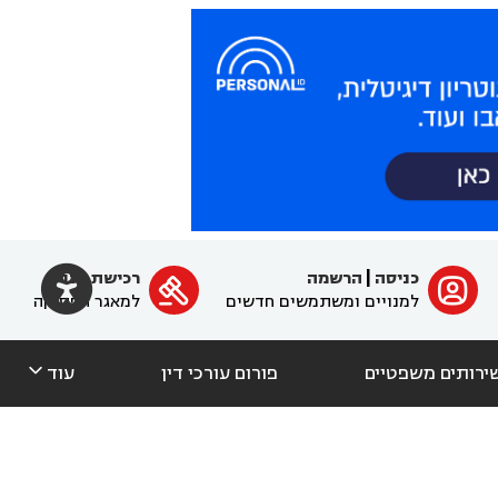

כניסה
|
הרשמה
רכישת מנוי
ﱐ

למנויים ומשתמשים חדשים
למאגר הפסיקה

ירותים משפטיים
פורום עורכי דין
עוד