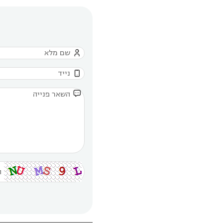


