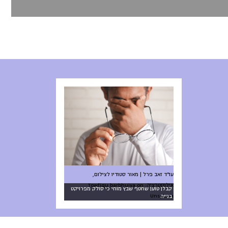
עו"ד זאב פרל | מאור סטודיו לצילום,
אילוסטרציה: Towfiqu barbhuiya on
קבלן טוען שחטף שבץ מוחי כי סולק מפרויקט
Unsplash
בנייה