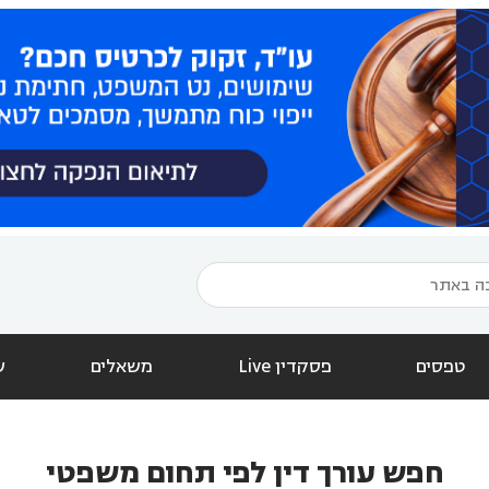
טפסים
פסקדין Live
משאלים
ש
חפש עורך דין לפי תחום משפטי