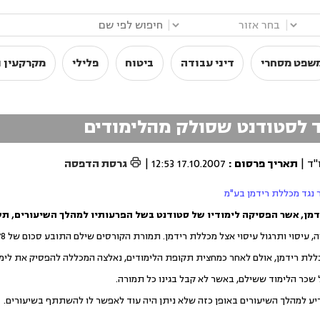
|
|
שפט מסחרי
דיני עבודה
ביטוח
פלילי
מקרקעין ו
 לסטודנט שסולק מהלימודים

"ד |
תאריך פרסום
:
17.10.2007 12:53
|
גרסת הדפסה
 נגד מכללת רידמן בע"מ
הפסיקה לימודיו של סטודנט בשל הפרעותיו למהלך השיעורים, תשיב לו 1,500 ש"ח, חלק משכר הלימו
רגול עיסוי אצל מכללת רידמן. תמורת הקורסים שילם התובע סכום של 6,478 ש"ח וכן 450 ש"ח דמי הרשמה.
ללת רידמן, אולם לאחר כמחצית תקופת הלימודים, נאלצה המכללה להפסיק את לימו
כר הלימוד ששילם, באשר לא קבל בגינו כל תמורה.
ע למהלך השיעורים באופן כזה שלא ניתן היה עוד לאפשר לו להשתתף בשיעורים.