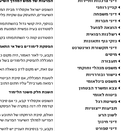
דיני צרכנות ותיירות
הפרעות של ממש למהלך השיעו
קניין רוחני
השופט ישראל אקסלרד מבית המשפט
דיני משפחה
השיעורים, התעסק עם שקיות פלסטי
דיני חברות
בנוסף, היה קושי גדול בהשתתפות 
הוצאה לפועל
לסטודנט בעיה נפשית המונעת ממנ
רשלנות רפואית
הסטודנט קווה כי השתתפותו בקור
נזקי גוף ותאונות
הפסקת לימודים בשל אי התאמ
דיני תקשורת ואינטרנט
מיסים
נקבע, כי לאור האמור, היה מקום
המכללה להפסיק הלימודים בשל אי
תעבורה
משפט מנהלי וחוקתי
עם זאת, יש מקום לדון בשאלה האם
גישור ובוררויות
לטענת המכללה, אם סיבת הביטול 
משפט בינלאומי
רפואה מערבית" עליו חתום התוב
צבא ומשרד הבטחון
השבת חלק משכר הלימוד
ביטוח לאומי
השופט אקסלרד קבע, כי אם סיבת 
פשיטת רגל
קודמת לה דנה במקרה של הפסקת ל
תביעות ייצוגיות
לשון הרע
ואולם, סיבת הרחקתו של התובע מ
הפריעו למהלך השיעור הפרעה של 
דיני חינוך
דיני ספורט
נקבע, כי בנסיבות העניין יש להש