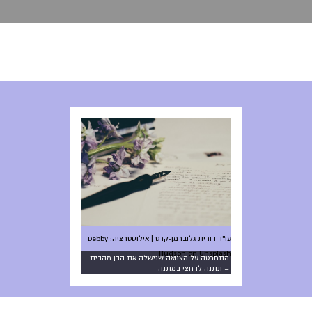
עו"ד דורית גלוברמן-קרט | אילוסטרציה: Debby
Hudson on Unsplash
התחרטה על הצוואה שנישלה את הבן מהבית
– ונתנה לו חצי במתנה