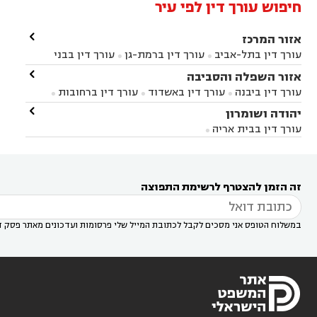
חיפוש עורך דין לפי עיר

אזור המרכז
עורך דין בתל-אביב
עורך דין ברמת-גן
עורך דין בבני


ברק
עורך דין בפתח תקווה
עורך דין בראשון לציון

אזור השפלה והסביבה



עורך דין ברחובות
עורך דין בנס ציונה
עורך דין


עורך דין ביבנה
עורך דין באשדוד
עורך דין ברחובות



במודיעין
עורך דין בהרצליה
עורך דין בחולון
עורך



עורך דין בראשון לציון
עורך דין במודיעין
עורך דין

יהודה ושומרון


דין בקרית אונו
עורך דין ברמלה
עורך דין בקריית


בבאר יעקב
עורך דין בגדרה
עורך דין בכפר רות



אונו
עורך דין בבת ים
עורך דין בגבעת שמואל
עורך
עורך דין בבית אריה




דין באזור
עורך דין בגן יבנה
עורך דין בעמק חפר



עורך דין במודיעין מכבים רעות
עורך דין במודיעין

רעות
עורך דין בסביון
עורך דין ברמת השרון
עורך



זה הזמן להצטרף לרשימת התפוצה
דין בשוהם

במשלוח הטופס אני מסכים לקבל לכתובת המייל שלי פרסומות ועדכונים מאתר פסק ד