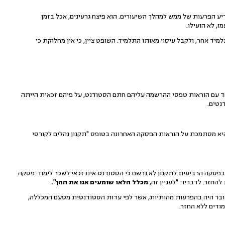
 הפרעות של ממש למהלך השיעורים. הוא פיצח גרעינים, אכל בזמן
, לא הועילו.
ד אחר, ולקבל עיסוי מאותו התלמיד. השופט ציין, כי אין מחלוקת כי
חד עם הוראות טפסי ההרשמה עליהם חתם הסטודנט, על פיהם זכאית הייתה
נטים.
היא מסתמכת על הוראות הפסקה האחרונה בטופס "תקנון נהלים לקורסי
פסקה הרביעית לתקנון לא נרשם כי הסטודנט אינו זכאי לשכר לימוד. פסקה
חזר. לדבריו: "לעניין זה,
מכלל הלאו שומעים אנו את ההן".
מדובר היה בהפרעות מהותיות, אשר לפי עדות הסטודנטית מטעם המכללה,
ודים ללא החזר.