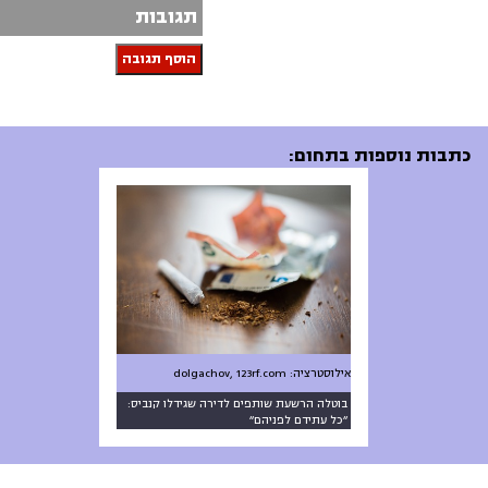
תגובות
הוסף תגובה
כתבות נוספות בתחום:
אילוסטרציה: dolgachov, 123rf.com
בוטלה הרשעת שותפים לדירה שגידלו קנביס:
״כל עתידם לפניהם״