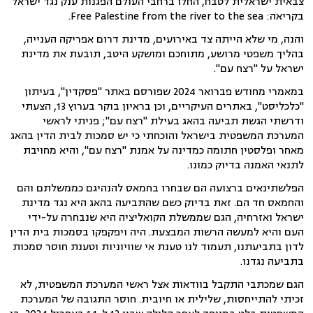
צבאית ישראלית לטבח, החלו ברחבי העולם הפגנות ענק נגד ישראל
בקריאה: Free Palestine from the river to the sea.
והנה, מי שלא הייתה צד באירועים, מדינת דרום אפריקה הענייה,
בהליך משפטי מרושע, מתוחכם ומושקע היטב, תובעת את מדינת
ישראל על "רצח עם".
במאמרי מחודש פברואר 2024 שפורסם באתר "פסקדין", בעיתון
"כלכליסט", באתרים העיקריים, וכן בראיון בוקר בערוץ 13, הצעתי
ודרשתי הגשת תביעה בהאג בעילת "רצח עם"; פניתי לראשי
המערכת המשפטית בישראל והוכחתי כי יש סמכות לבית הדין בהאג
מאחר ופלסטין חתומה כמדינה על אמנת "רצח עם", והיא מחויבת
לתנאי האמנה בדיוק כמונו.
הפלשתינאים ברצועה הם שבחרו בחמאס להנהיגם כממשלתם והם
והחמאס חד הם. זאת בדיוק כשם שהתביעה בהאג היא נגד מדינת
ישראל ואזרחיה, הגם שממשלת הקואליציה היא שנבחרה על-ידי
העם והיא למעשה הרשות המבצעת. היה ויפקפקו בסמכות בית הדין
לדון בתביעתנו, תעמוד לנו טענת אי שוויוניות וטענת חוסר סמכות
בתביעה נגדנו.
הגם שמכתבי התקבל בוודאות אצל ראשי המערכת המשפטית, לא
זכיתי להתייחסות, שלילית או חיובית.
חוסר התגובה של המערכת