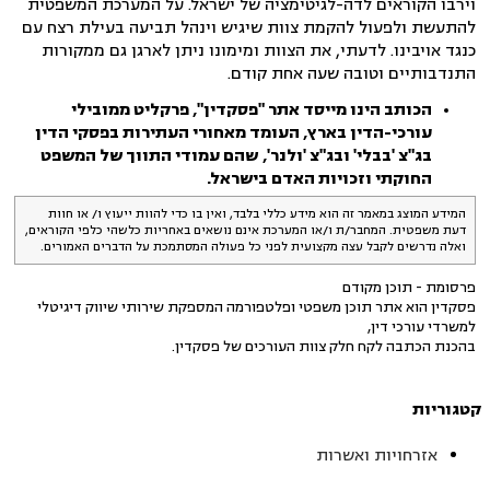
וירבו הקוראים לדה-לגיטימציה של ישראל. על המערכת המשפטית
להתעשת ולפעול להקמת צוות שיגיש וינהל תביעה בעילת רצח עם
כנגד אויבינו. לדעתי, את הצוות ומימונו ניתן לארגן גם ממקורות
התנדבותיים וטובה שעה אחת קודם.
הכותב הינו מייסד אתר "פסקדין", פרקליט ממובילי
עורכי-הדין בארץ, העומד מאחורי העתירות בפסקי הדין
בג"צ 'בבלי' ובג"צ 'ולנר',
שהם עמודי התווך של המשפט
החוקתי וזכויות האדם בישראל.
המידע המוצג במאמר זה הוא מידע כללי בלבד, ואין בו כדי להוות ייעוץ ו/ או חוות
דעת משפטית. המחבר/ת ו/או המערכת אינם נושאים באחריות כלשהי כלפי הקוראים,
ואלה נדרשים לקבל עצה מקצועית לפני כל פעולה המסתמכת על הדברים האמורים.
פרסומת - תוכן מקודם
פסקדין הוא אתר תוכן משפטי ופלטפורמה המספקת שירותי שיווק דיגיטלי
למשרדי עורכי דין,
בהכנת הכתבה לקח חלק צוות העורכים של פסקדין.
קטגוריות
אזרחויות ואשרות