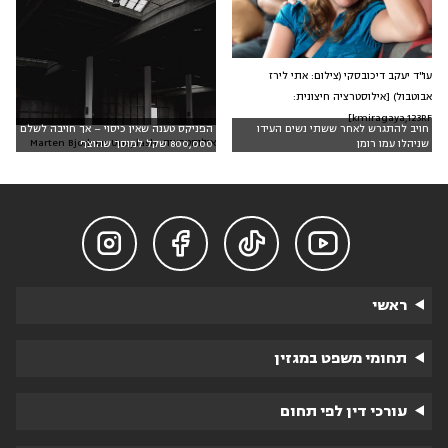
עו"ד יעקב דיכובסקי (צילום: אתי לירז
אבוטבול) [אילוסטרציה חיצונית:
kmiragaya,123RF]
חויב להתגרש לאחר ששתי נשים העידו
הפניקס טענה שאין כיסוי – אך חויבה לשלם
אילוסטרציה: Marten Bjork on Unsplash
שניהלו עמו רומן
800,000 שקל למוסך שהוצף




ראשי
תחומי משפט במגזין
עורכי דין לפי תחום