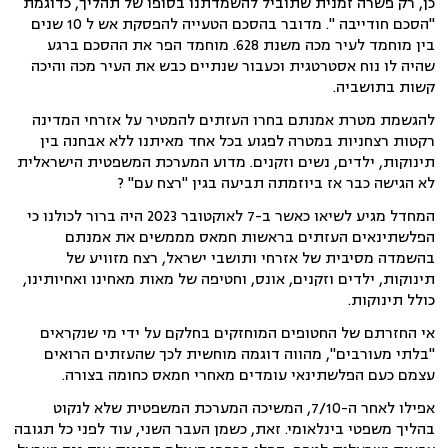
כן, רק פשרה זמנית שתוביל להשמדתנו בסופו של תהליך, כדוגמת
"הסכם חודייבה ". מדובר בהסכם הטעייה להפסקת אש ל 10 שנים
בין מוחמד לעיר מכה משנת 628. מוחמד הפר את ההסכם ברגע
שהיה לו נוח אסטרטגית וכעבור שנתיים כבש את העיר מכה והיכה
קשות בתושביה.
להגשמת מטרת אמנתם בחרו העזתים להמטיר על אזרחי המדינה
רקטות רצחניות במטרה לפגוע בכל אחד מאיתנו ללא אבחנה בין
תינוקות, ילדים, נשים וזקנים. מדוע המערכת המשפטית הישראלית
לא הגישה כבר אז ביוזמתה תביעה בגין "רצח עם" ?
המחדל מגיע לשיאו כאשר ב-7 לאוקטובר 2023 היה ברור לכולנו כי
הפלשתינאים העזתים בראשות חמאס מממשים את אמנתם
בהשמדה מסיבית של אזרחי ותושבי ישראל, רצח מזוויע של
תינוקות, ילדים וזקנים, אונס, וחטיפה של מאות מאחינו ואחיותינו,
כולל תינוקות.
אי החזרתם של החטופים המוחזקים בחלקם על ידי מי שנקראים
"בלתי מעורבים", מהווה דוגמה מוחשית לכך שהעזתים הרואים
עצמם כעם הפלשתינאי עומדים מאחרי חמאס כחומה בצורה.
אפילו לאחר ה-7/10, המשיכה המערכת המשפטית שלא לנקוט
בהליך משפטי בינלאומי. זאת, כשמן העבר השני, עוד לפני כל תגובה