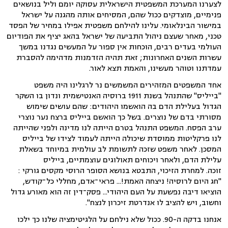
לצערנו המערכת המשפטית הישראלית עסוקה יומם וליל בנושאים
פנימיים, מוצדקים ככול שהם, המסיחים אותה מהגנה על ישראל
במישור הבינלאומי. עלינו להילחם משפטית אפילו במחיר של הפסד
טכני, מאחר שעצם ניהול התביעה של ישראל בהאג יציף את הפודיום
העולמי בעדים רבים, הוכחות אין ספור על המעשים נגדנו במשך
עשרות השנים האחרונות; זאת תהיה הזדמנות מדהימה להסברת
עמדתנו וטוהר מעשינו, והאמת תצא לאור.
אחד המשפטים המזהירים המשמשים נר לרגלינו היה משפט
"בייליס" שהתנהל בשנת 1911 ברוסיה האנטישמית ונדון בו השקר
הגדול בעלילת הדם בה הואשמו היהודים: שהם עושים שימוש
מסורתי בדם של נוצרים. בשל כך הואשם בייליס ברצח נער נוצרי
ערב הפסח. המשפט התנהל בטרם הייתה לנו מדינה ולפני שהייתה
לנו פרקליטות ממוסדת שיכולה הייתה לעמוד לצידו של בייליס
המסכן. לאחר משפט שזכה לתשומת לב עולמית במיוחד בשאלת
עלילת הדם, ולאחר ויכוחים תאולוגים עוצמתיים, בייליס
זוכה.
למחרת הזיכוי, התבטא בנושא הסופר הרוסי מקסים גורקי :
"חג היום לרוסיה! ניצחה האמת!... פראי־אדם, מחללי כל־קודש,
הוציאו דיבה נפשעת על העם היהודי... פסק־דין זה הוא מאורע גדול
וחשוב, ויש להציב לו אנדרטת זיכרון לנצח".
אנחנו בדקה ה-90. ככול שלא נילחם על הלגיטימציה שלנו כך ילכו