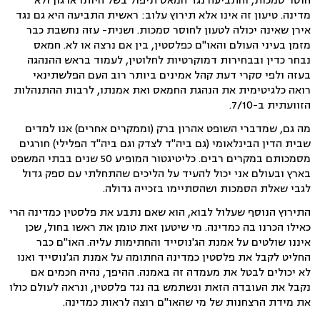
חוסר סמכות, והתביעה נגד חמאס תיפול בשל היותו ארגון ולא
מדינה. טיעון זה אינו אלא תירוץ עלוב: ראשית התביעה היא גם נגד
אירן שאינה יכולה לטעון לחוסר סמכות. ושנית- עזה נחשבת כבר
מזמן בעיני העולם והאו"ם כפלסטין, בין אם נרצה או לא. חמאס
נבחר כדין ובבחירות דמוקרטיות לחלוטין, לעמוד בראש ההנהגה
בעזה ולפי סקרי דעת קהל אמינים ביותר רוב העם הפלשתינאי
רואה כלגיטימית את הנהגת החמאס ואת אמנתו, לרבות ההתנהלות
הזוועתית ב-7/10.
מה גם, שמדברי השופט אהרון ברק (וממקרים אחרים) אנו למדים
שבית הדין הבינלאומי (גם ביה"ד לצדק וגם ביה"ד הפלילי) חורגים
מסמכותם במקרים רבים. כליטיגטור המופיע 50 שנים בבתי המשפט
בארץ ובעולם אני יכול להעיד על הליכים שהתחלתי עם ספק גדול
לגבי שאלת הסמכות ושהסתיימו בזכייה גדולה.
התירוץ הנוסף שעלול לבוא, הוא שאם נתבע את פלסטין כמדינה הרי
כאילו הכרנו בה כמדינה. מי שיטען זאת טומן את ראשו בחול, שכן
איננו שולטים על אמנת הג'נוסייד והחתימות עליה. האו"ם כבר
החליט לקבל את פלסטין כמדינה החתומה על אמנת הג'נוסייד ואנו
לא יכולים לבטל את מעמדה זה באמנה. ההיפך, נהיה חכמים אם
נקבל את העובדה הזאת ונשתמש בה נגד פלסטין, ונראה לעולם כולו
את מידת הרצחנות של מי שהאו"ם רוצה לראות כמדינה.