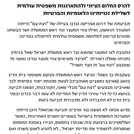
להרס החלום הציוני ולהתארגנות משפטית עולמית
לשלילת זכויותינו הלאומיות והפרטיות
תביעתה של דרום אפריקה נגדנו בעילה של "רצח עם" הייתה
האקורד הראשון, ואילו צווי המעצר נגד ראש הממשלה ושר הבטחון
מהווים קדימון למלחמה משפטית עולמית לחיסולנו כמדינה
וכפרטים.
כתגובה לצו המעצר שהוצא נגד ראש ממשלת ישראל שאל בנימין
נתניהו שאלה רטורית: "הכיצד מוציאים צווי מעצר נגדנו כאשר מי
שמבצע 'רצח עם' זה הצד השני?"
בעקבות כך נשאל: הכיצד ראש הממשלה מבקש משופטי בית הדין
בהאג (שאינם נחשבים מאוהבינו) לצאת מהנחת יסוד בסיסית לכך
שאויבינו מבצעים "רצח עם" מבלי שאנו, הקורבנות, הגשנו תביעה
בנושא כדין? הרי עורכי הדין של המדינה לא עשו דבר בנדון ובפני
בית הדין לא התבררה ולא מתבררת תביעה כזאת.
מדוע אנחנו לא הגשנו נגד אויבינו תביעה שכזאת? היכן הייתה
המערכת המשפטית בישראל בעשרים השנים האחרונות, כאשר
הפלסטינים ברצועת עזה שבחרו בחמאס, הכירו באמנת החמאס
שמטרתה להשמיד את מדינת ישראל , לא להגיע לשום פשרה ואם