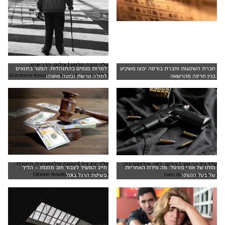
עו"ד זהבה סלמון | צילום: הדר ארט,
חברת השקעות וחברת בורסה יפצו משקיע
למרות פגמים בהתנהלות: הפטר בתנאים
אילוסטרציה: Giordano Rossoni, Unsplash
בגין חריגה מהרשאה
לחולה טרשת נפוצה ואשתו
עו"ד יניב גיל [תמונת אילוסטרציה חיצונית:
עו"ד גיל בר-אור | צילום: לואי, אילוסטרציה:
מותו של אורי פורטל: מה מידת האחריות
חייב המשיך לצבור חוב מזונות – הליך
Alexei Novikov, www.123rf.com]
Tom Def on Unsplash
של בעל הנשק?
פשיטת הרגל בוטל