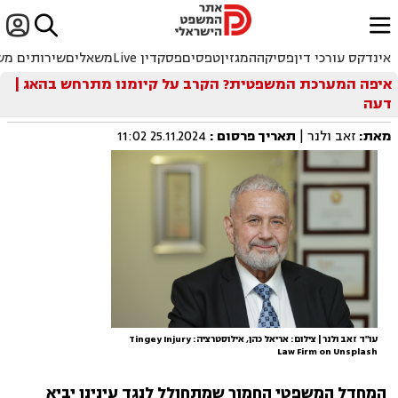


ﱐ
אינדקס עורכי דין
פסיקה
המגזין
טפסים
פסקדין Live
משאלים
שירותים מש
איפה המערכת המשפטית? הקרב על קיומנו מתרחש בהאג |
דעה
מאת:
זאב ולנר |
תאריך פרסום
:
25.11.2024 11:02
עו"ד זאב ולנר | צילום: אריאל כהן, אילוסטרציה: Tingey Injury
Law Firm on Unsplash
המחדל המשפטי החמור שמתחולל לנגד עינינו יביא