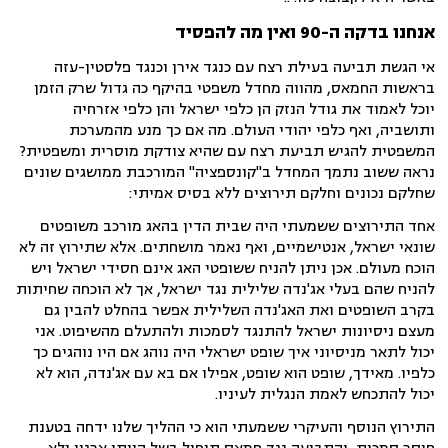
אנחנו בדקה ה-90 ואין מה להפסיד
אי הגשת תביעה בעילת רצח עם כנגד אירן וכנגד פלסטין-עזה
בראשות החמאס, מהווה מחדל משפטי בהיקף כה גדול שרק הזמן
יוכל לאמוד את גודל הנזק הן כלפי ישראל והן כלפי אזרחיה
ותושביה, ואף כלפי יהודי העולם.
מה אם כך מנע מהמערכת
המשפטית להגיש תביעת רצח עם שהיא צודקת מוסרית ומשפטית?
נראה ששוב נתמך המחדל ב"קונספציה" המורכבת ממושגים שונים
שחלקם נכונים וחלקם תירוצים ללא בסיס אמיתי:
אחד התירוצים ששמעתי היה שבית הדין בהאג מורכב משופטים
שונאי ישראל, אנטישמיים, ואף נאמר מושחתים. אלא שתירוץ זה לא
הוכח מעולם. אכן ניתן להניח ששופטי האג אינם חסידי ישראל ויש
להניח שהם בעלי אג'נדה שלילית נגד ישראל, אך לא הוכחה שחיתות
בקרב השופטים ואת האג'נדה השלילית אפשר בהחלט להבין גם
מעצם ניסיונות ישראל להתנגד לסמכות ולהתעלם מהשיפוט. אני
יכול לתאר מניסיוני איך שופט ישראלי היה נוהג אם היו נוהגים כך
כלפיו. מאידך, שופט הוא שופט, אפילו אם בא עם אג'נדה, הוא לא
יכול להתכחש לאמת הנגלית לעיניו.
התירוץ הנוסף והעיקרי ששמעתי הוא כי ההליך שלנו ידחה בטענת