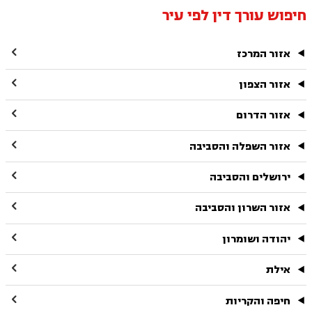
חיפוש עורך דין לפי עיר

אזור המרכז

אזור הצפון

אזור הדרום

אזור השפלה והסביבה

ירושלים והסביבה

אזור השרון והסביבה

יהודה ושומרון

אילת

חיפה והקריות