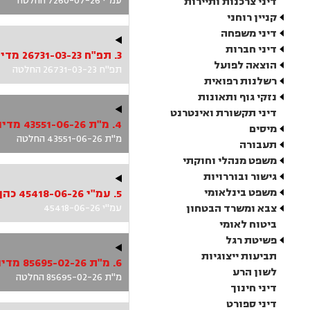
עמ"י 7260-07-26 החלטה
דיני צרכנות ותיירות
קניין רוחני
דיני משפחה
דיני חברות
3. תפ"ח 26731-03-23 מדינת ישראל נ' בוסקילה(עציר)
הוצאה לפועל
תפ"ח 26731-03-23 החלטה
רשלנות רפואית
נזקי גוף ותאונות
דיני תקשורת ואינטרנט
4. מ"ת 43551-06-26 מדינת ישראל נ' ביטון(עציר)
מיסים
מ"ת 43551-06-26 החלטה
תעבורה
משפט מנהלי וחוקתי
גישור ובוררויות
משפט בינלאומי
5. עמ"י 45418-06-26 כהן(עציר) נ' מדינת ישראל
צבא ומשרד הבטחון
עמ"י 45418-06-26
ביטוח לאומי
פשיטת רגל
תביעות ייצוגיות
6. מ"ת 85695-02-26 מדינת ישראל נ' סלאם(עצור/אסיר בפיקוח) ואח'
לשון הרע
מ"ת 85695-02-26 החלטה
דיני חינוך
דיני ספורט