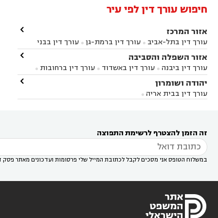
חיפוש עורך דין לפי עיר

אזור המרכז
עורך דין בתל-אביב
עורך דין ברמת-גן
עורך דין בבני


ברק
עורך דין בפתח תקווה
עורך דין בראשון לציון

אזור השפלה והסביבה



עורך דין ברחובות
עורך דין בנס ציונה
עורך דין


עורך דין ביבנה
עורך דין באשדוד
עורך דין ברחובות



במודיעין
עורך דין בהרצליה
עורך דין בחולון
עורך



עורך דין בראשון לציון
עורך דין במודיעין
עורך דין

יהודה ושומרון


דין בקרית אונו
עורך דין ברמלה
עורך דין בקריית


בבאר יעקב
עורך דין בגדרה
עורך דין בכפר רות



אונו
עורך דין בבת ים
עורך דין בגבעת שמואל
עורך
עורך דין בבית אריה




דין באזור
עורך דין בגן יבנה
עורך דין בעמק חפר



עורך דין במודיעין מכבים רעות
עורך דין במודיעין

רעות
עורך דין בסביון
עורך דין ברמת השרון
עורך



זה הזמן להצטרף לרשימת התפוצה
דין בשוהם

במשלוח הטופס אני מסכים לקבל לכתובת המייל שלי פרסומות ועדכונים מאתר פסק ד