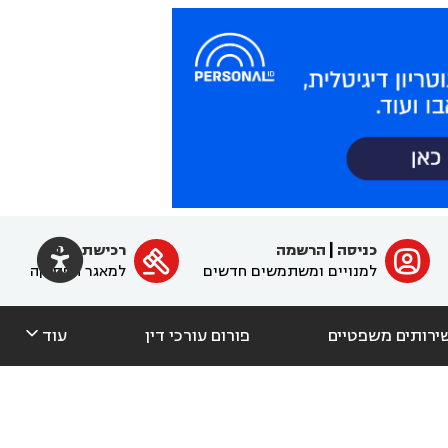

כניסה
|
הרשמה
רכישת מנוי
ﱐ

למנויים ומשתמשים חדשים
למאגר הפסיקה

ירותים משפטיים
פורום עורכי דין
עוד