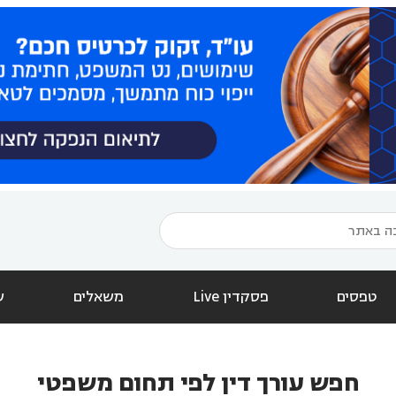
טפסים
פסקדין Live
משאלים
ש
חפש עורך דין לפי תחום משפטי