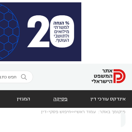

אינדקס עורכי דין
פסיקה
המגזין
מיקומך באתר:
עמוד ראשי
חיפוש פסקי-דין