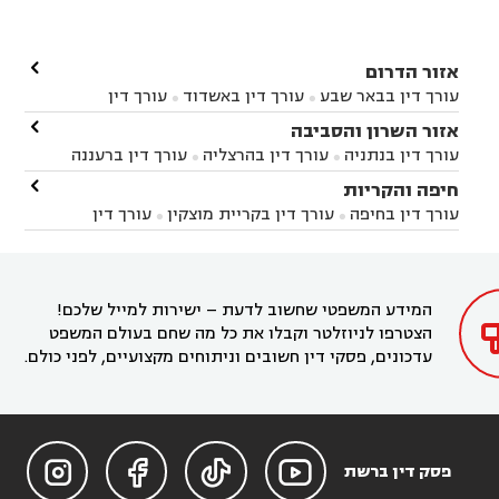

אזור הדרום
עורך דין בבאר שבע
עורך דין באשדוד
עורך דין


באשקלון
עורך דין בבאר טוביה
עורך דין בגן יבנה

אזור השרון והסביבה



עורך דין בניר הבנים
עורך דין בערד
עורך דין בקיבוץ


עורך דין בנתניה
עורך דין בהרצליה
עורך דין ברעננה


זיקים
עורך דין בנתיבות
עורך דין בקרית מלאכי



עורך דין בחדרה
עורך דין בכפר סבא
עורך דין בהוד

חיפה והקריות



השרון
עורך דין באבן יהודה
עורך דין בבנימינה



עורך דין בחיפה
עורך דין בקריית מוצקין
עורך דין


עורך דין בחריש
עורך דין בקיסריה
עורך דין בקדימה


בקרית מוצקין
עורך דין בקריית אתא
עורך דין


עורך דין ברמת השרון
עורך דין בתל מונד



בקריית חיים
עורך דין בקרית ביאליק
עורך דין


בחדרה

המידע המשפטי שחשוב לדעת – ישירות למייל שלכם!
הצטרפו לניוזלטר וקבלו את כל מה שחם בעולם המשפט
עדכונים, פסקי דין חשובים וניתוחים מקצועיים, לפני כולם.




פסק דין ברשת