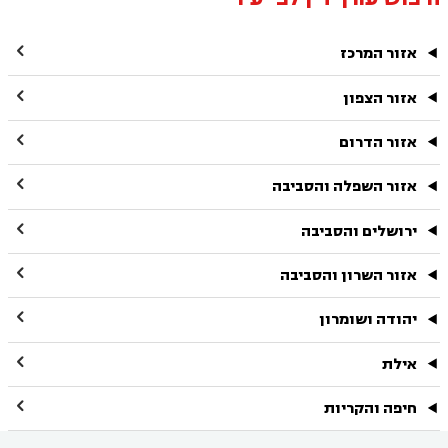

אזור המרכז

אזור הצפון

אזור הדרום

אזור השפלה והסביבה

ירושלים והסביבה

אזור השרון והסביבה

יהודה ושומרון

אילת

חיפה והקריות