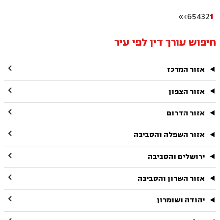
»
›
6
5
4
3
2
1
חיפוש עורך דין לפי עיר

אזור המרכז

אזור הצפון

אזור הדרום

אזור השפלה והסביבה

ירושלים והסביבה

אזור השרון והסביבה

יהודה ושומרון