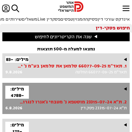


ﱐ
אינדקס עורכי דין
פסיקה
המגזין
טפסים
פסקדין Live
משאלים
שירותים מש
חיפוש פסקי-דין
שנה את הקריטריונים לחיפוש
נמצאו למעלה מ-500 תוצאות
מילים: ~83
1. תאד"מ 66077-09-25 סלמאן את סלמאן בע"מ נ' יוניקו קפה בע"מ
תאד"מ 66077-09-25 החלטה
9.8.2026
מילים:
~4788
2. ת"א 23315-07-24 מוסטפא נ' מטבחי ג'אנרו לנגרות בע"מ
ת"א 23315-07-24 פסק דין
6.8.2026
מילים:
~175