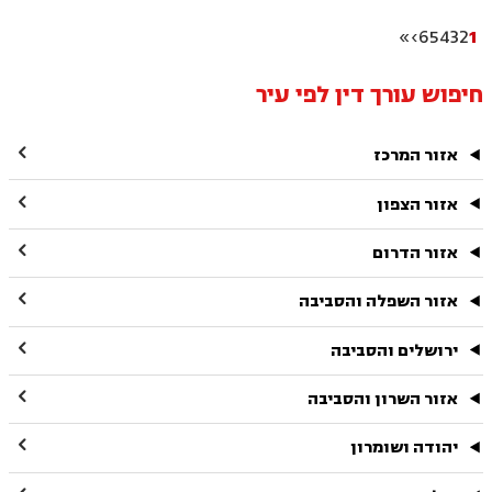
»
›
6
5
4
3
2
1
חיפוש עורך דין לפי עיר

אזור המרכז

אזור הצפון

אזור הדרום

אזור השפלה והסביבה

ירושלים והסביבה

אזור השרון והסביבה

יהודה ושומרון