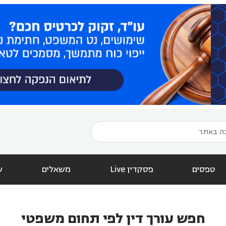
טפסים
פסקדין Live
משאלים
ש
חפש עורך דין לפי תחום משפטי