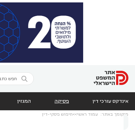

אינדקס עורכי דין
פסיקה
המגזין
מיקומך באתר:
עמוד ראשי
חיפוש פסקי-דין