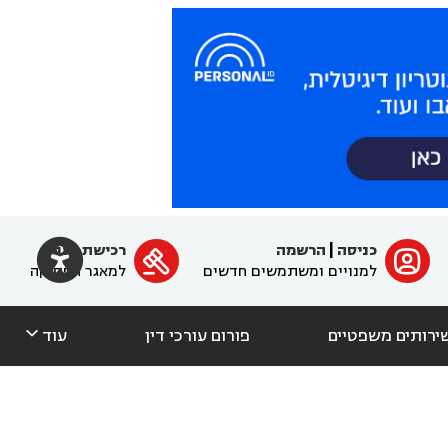

כניסה
|
הרשמה
רכישת מנוי
ﱐ

למנויים ומשתמשים חדשים
למאגר הפסיקה

ירותים משפטיים
פורום עורכי דין
עוד