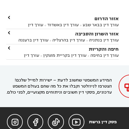

אזור הדרום
עורך דין בבאר שבע
עורך דין באשדוד
עורך דין


באשקלון
עורך דין בבאר טוביה
עורך דין בגן יבנה

אזור השרון והסביבה



עורך דין בניר הבנים
עורך דין בערד
עורך דין בקיבוץ


עורך דין בנתניה
עורך דין בהרצליה
עורך דין ברעננה


זיקים
עורך דין בנתיבות
עורך דין בקרית מלאכי



עורך דין בחדרה
עורך דין בכפר סבא
עורך דין בהוד

חיפה והקריות



השרון
עורך דין באבן יהודה
עורך דין בבנימינה



עורך דין בחיפה
עורך דין בקריית מוצקין
עורך דין


עורך דין בחריש
עורך דין בקיסריה
עורך דין בקדימה


בקרית מוצקין
עורך דין בקריית אתא
עורך דין


עורך דין ברמת השרון
עורך דין בתל מונד



בקריית חיים
עורך דין בקרית ביאליק
עורך דין


בחדרה

המידע המשפטי שחשוב לדעת – ישירות למייל שלכם!
הצטרפו לניוזלטר וקבלו את כל מה שחם בעולם המשפט
עדכונים, פסקי דין חשובים וניתוחים מקצועיים, לפני כולם.




פסק דין ברשת