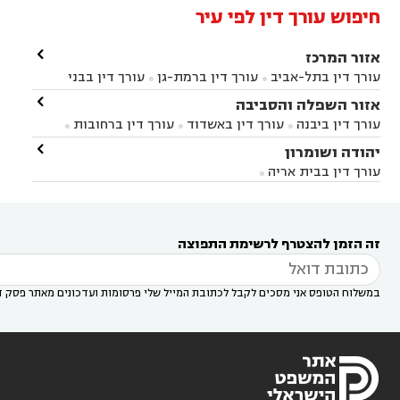
חיפוש עורך דין לפי עיר

אזור המרכז
עורך דין בתל-אביב
עורך דין ברמת-גן
עורך דין בבני


ברק
עורך דין בפתח תקווה
עורך דין בראשון לציון

אזור השפלה והסביבה



עורך דין ברחובות
עורך דין בנס ציונה
עורך דין


עורך דין ביבנה
עורך דין באשדוד
עורך דין ברחובות



במודיעין
עורך דין בהרצליה
עורך דין בחולון
עורך



עורך דין בראשון לציון
עורך דין במודיעין
עורך דין

יהודה ושומרון


דין בקרית אונו
עורך דין ברמלה
עורך דין בקריית


בבאר יעקב
עורך דין בגדרה
עורך דין בכפר רות



אונו
עורך דין בבת ים
עורך דין בגבעת שמואל
עורך
עורך דין בבית אריה




דין באזור
עורך דין בגן יבנה
עורך דין בעמק חפר



עורך דין במודיעין מכבים רעות
עורך דין במודיעין

רעות
עורך דין בסביון
עורך דין ברמת השרון
עורך



זה הזמן להצטרף לרשימת התפוצה
דין בשוהם

במשלוח הטופס אני מסכים לקבל לכתובת המייל שלי פרסומות ועדכונים מאתר פסק ד