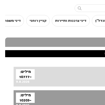

נדל"ן
דיני צרכנות ותיירות
קניין רוחני
דיני משפחה
מילים:
~10777
9.8.2026
מילים:
~10203