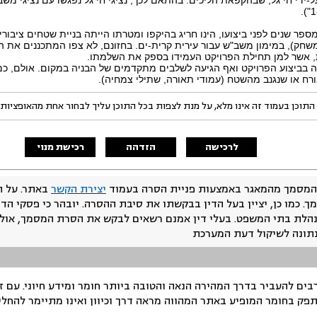
ן מספר שנים לפני ביצועו, הינו חריג בהיקפו ומטרתו הייתה בניית שטחים ציבור
משחק), במימון משב"ש עבור עירית קרית-ים. בחזונם, לא צפו המתכננים את ה
 אשר למן תחילת הפרויקט העמידו בספק את השלמתו.
לה בביצוע הפרויקט ואף הגיעה לשלבים מתקדמים של הבניה במקום. אולם, כמ
ורח או שנגנב מהשטח (עמודי תאורה, שתילי צמחיה).
התוכן בעמוד זה אינו מלא, על מנת לצפות בכל התוכן עליך לבחור אחת מהאופציות
לרכישה
הזדהה
רכישת מנוי
המסמך מהמאגר באמצעות פניית הסרה בעמוד
יצירת הקשר
באתר. על ה
ך. כמו כן, יציין בעל הדין בבקשתו את סיבת ההסרה. יובהר כי פסקי הד
נהלת בתי המשפט. בעלי דין אמנם רשאים לבקש את הסרת המסמך, אולם
נתונה לשיקול דעת המערכת
ים להעביר בדרך המהירה הנאה והטובה ביותר חומר ומידע חיוני. עם 
תפק בחומר המופיע באתר המהווה מראה דרך וכיוון ואינו מתיימר להחלי