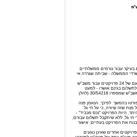
ם בעיקר עבור גורמים ממשלתיים
תקופה זו במשרדי הממשלה - שביתה שגררה אי
2. במסגרת הליכי הקפאת ההליכים והסדר הנושים של חברת חי גל, הושלם על-ידי חי-גל, תחת הנאמן, ביצועם של 24 פרויקטים עבור משב"ש
 לתשלום בגינם אושרו - למעט
הפרויקט נשוא הערעור דנן, המכונה שצ"פ 70 שבקריית ים (להלן: "הפרויקט"), לפי חוזה שנחתם בין חי גל למשב"ש שמספרו 30/54218 (להלן:
ורטו בהמשך. לפיכך, הנאמן פנה
תן הוראות (בש"א 11041/04 להלן: "הבקשה"), על מנת שזה שיורה, כי על חי גל
יתר, היות הפרויקט "נכס מכביד" -
 חי גל, ללא שיתקבל תשלום עבורם;
נות את הפרויקט בעתיים; אישור
ויקטים אחרים שאינן נוגעים
פנה מעו"ד אחד של משב"ש למשנהו -