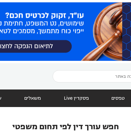
טפסים
פסקדין Live
משאלים
ש
חפש עורך דין לפי תחום משפטי