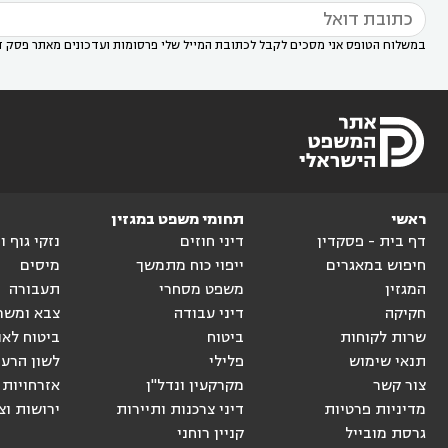
במשלוח הטופס אני מסכים לקבל לכתובת המייל שלי פרסומות ועדכונים מאתר פסק ד
ראשי
תחומי משפט במגזין
דף בית - פסקדין
דיני חוזים
נזקי גוף 
חיפוש במאגרים
ייפוי כוח מתמשך
מיסים
המגזין
משפט מסחרי
תעבורה
חקיקה
דיני עבודה
צבא ומשר
שרות לקוחות
ביטוח
ביטוח לאו
תנאי שימוש
פלילי
לשון הרע
צור קשר
מקרקעין ונדל"ן
אזרחויות 
מדיניות פרטיות
דיני צרכנות ותיירות
ירושות וצ
גרסת מובייל
קניין רוחני