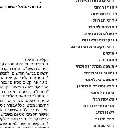
דיני צרכנות ותיירות
:
מדינת ישראל - משרד הבי
קניין רוחני
דיני משפחה
דיני חברות
הוצאה לפועל
רשלנות רפואית
נזקי גוף ותאונות
דיני תקשורת ואינטרנט
מיסים
תעבורה
בקליפת האגוז
1. חברת חי גל הינה חברה ק
משפט מנהלי וחוקתי
גישור ובוררויות
תשלום במשך חודשים, לקבלני
משפט בינלאומי
וכ-40 פרויקטים נוספים 
צבא ומשרד הבטחון
"החוזה"), במסגרתו אמורה הי
ביטוח לאומי
3. במהלך הקפאת ההליכים הס
פשיטת רגל
תביעות ייצוגיות
להימנע מביצוע כל עבודה נוספ
וזאת עד לקבלת האישורים הבא
לשון הרע
אישור תקציבי מטעם משב"ש לה
דיני חינוך
עריית קריית ים כי תסכים לק
4. הבקשה הוגשה, לאחר שמש
דיני ספורט
לפרויקט בקרית-ים). הנאמן, 