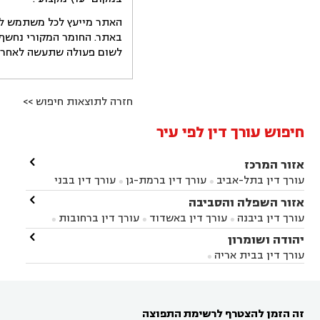
האתר מייעץ לכל משתמש לקב
באתר. החומר המקורי נחשף 
לשום פעולה שתעשה לאחר הש
חזרה לתוצאות חיפוש >>
חיפוש עורך דין לפי עיר

אזור המרכז
עורך דין בתל-אביב
עורך דין ברמת-גן
עורך דין בבני


ברק
עורך דין בפתח תקווה
עורך דין בראשון לציון

אזור השפלה והסביבה



עורך דין ברחובות
עורך דין בנס ציונה
עורך דין


עורך דין ביבנה
עורך דין באשדוד
עורך דין ברחובות



במודיעין
עורך דין בהרצליה
עורך דין בחולון
עורך



עורך דין בראשון לציון
עורך דין במודיעין
עורך דין

יהודה ושומרון


דין בקרית אונו
עורך דין ברמלה
עורך דין בקריית


בבאר יעקב
עורך דין בגדרה
עורך דין בכפר רות



אונו
עורך דין בבת ים
עורך דין בגבעת שמואל
עורך
עורך דין בבית אריה




דין באזור
עורך דין בגן יבנה
עורך דין בעמק חפר



עורך דין במודיעין מכבים רעות
עורך דין במודיעין

רעות
עורך דין בסביון
עורך דין ברמת השרון
עורך



זה הזמן להצטרף לרשימת התפוצה
דין בשוהם
