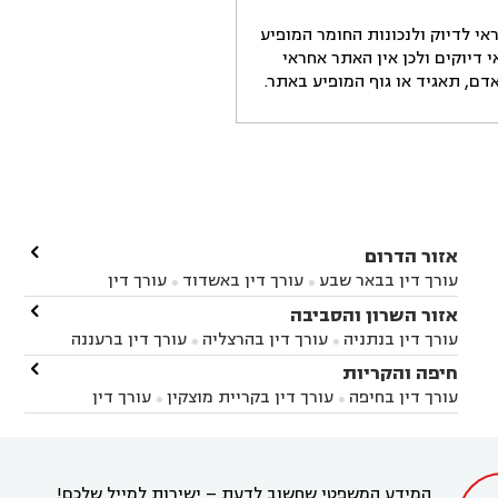
י לדיוק ולנכונות החומר המופיע
דיוקים ולכן אין האתר אחראי
ם, תאגיד או גוף המופיע באתר.

אזור הדרום
עורך דין בבאר שבע
עורך דין באשדוד
עורך דין


באשקלון
עורך דין בבאר טוביה
עורך דין בגן יבנה

אזור השרון והסביבה



עורך דין בניר הבנים
עורך דין בערד
עורך דין בקיבוץ


עורך דין בנתניה
עורך דין בהרצליה
עורך דין ברעננה


זיקים
עורך דין בנתיבות
עורך דין בקרית מלאכי



עורך דין בחדרה
עורך דין בכפר סבא
עורך דין בהוד

חיפה והקריות



השרון
עורך דין באבן יהודה
עורך דין בבנימינה



עורך דין בחיפה
עורך דין בקריית מוצקין
עורך דין


עורך דין בחריש
עורך דין בקיסריה
עורך דין בקדימה


בקרית מוצקין
עורך דין בקריית אתא
עורך דין


עורך דין ברמת השרון
עורך דין בתל מונד



בקריית חיים
עורך דין בקרית ביאליק
עורך דין


בחדרה

המידע המשפטי שחשוב לדעת – ישירות למייל שלכם!