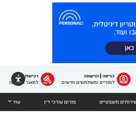

כניסה
|
הרשמה
רכישת מנוי
ﱐ

למנויים ומשתמשים חדשים
למאגר הפסיקה

ירותים משפטיים
פורום עורכי דין
עוד