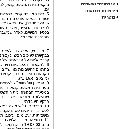
אזרחויות ואשרות
ביקש מבית המשפט קמא, למען 
ים.
ירושות וצוואות
נוטריון
יסודה - כפי שיפורט בהרחבה 
6. הערעור דנן, אינו אלא נ
לפי הסדר הנושים, ואשר מעו
בכספי הנושים, לאחר שמשב"ש 
מההיבט הציבורי.
7. משב"ש, העושה דין לעצמ
קרדינאליות על הבראתה של חב
בהתאם לחשבונות מאושרים ע"י
הקפאת ההליכים בפרויקטים א
(מוצגים "א1-15").
9. הניסיון של משב"ש לצמצם 
בפני בית המשפט קמא. די אם 
במסגרת הבקשה, מתוך חשש בל
שתשלומם מאושר, משום שכאמ
הרקע העובדתי:
לקשיים תזרימים קשים עקב אי
משביתות, עיצומים ועיכובי תש
ביום 19.02.03 הגיע הנאמן להסדר שקיבל את אישור בית המשפט קמא, לפיו
ייבנו הפרויקטים של משב"ש על