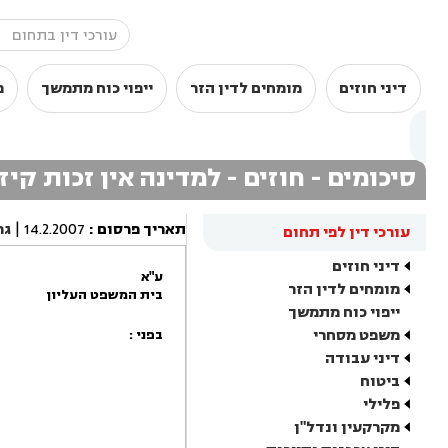
דיני חוזים
מומחים לדין הזר
ייפוי כוח מתמשך
מ
סיכומים - חוזים - למדינה אין זכות קי
תאריך פרסום
:
14.2.2007
|
גר
עורכי דין לפי תחום
דיני חוזים
ע"א
מומחים לדין הזר
בית המשפט העליון
ייפוי כוח מתמשך
משפט מסחרי
בפני :
דיני עבודה
ביטוח
פלילי
מקרקעין ונדל"ן