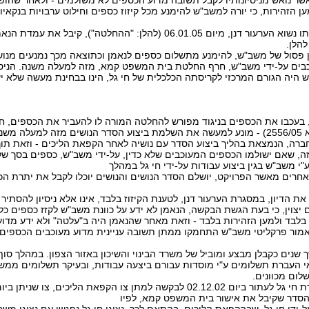
הזהירות, כי יורה למשב"ש להימנע מכל קיזוז כספים וחילוט ערבויות בנקאי
5. בית המשפט קמא, בהחלטתו נשוא הערעור דנן, מיום 06.01.05 (להלן: "
להלן.
יסיון פסול של משב"ש, להימנע מתשלום כספים לנאמן וכתוצאה מכך נמנעים מנו
כבים על-ידי משב"ש, חרף החלטת בית המשפט קמא, מזה למעלה משנה. הניסי
היה הגורם המרכזי לקריסתה הכלכלית של חי גל, הינו בבחינת מעשה שלא יעש
ו, בעכבו את הכספים בניגוד מפורש להחלטה המורה לו להעביר את הכספים, 
בבקשתו לעיכוב הביצוע (בש"א 2556/05) - מונע למעשה את השלמת ביצוע הסדר הנושים מזה
רה, הנמצאת בהליך ביצוע הסדר עם נושיה לאחר הקפאת הליכים - וזאת תוך ג
 משב"ש בגין ביצוע עבודות על-ידי חי גל במהלך
חרים מאשר הפרויקט, יושלם הסדר הנושים והנושים יוכלו לקבל את יתרת ה
את הדיון, במסגרת הערעור דנן, לטענת הקיזוז בלבד, אינו אלא ניסיון להסתי
יצוין, כי בעת הגשת הבקשה, הנאמן לא ידע על כוונת משב"ש לקזז כספים כלשה
בד ולמען הזהירות בלבד - וזאת מאחר שהנאמן היה ב"עלטה" ולא ידע מד
ור פרקליטי משב"ש התחמקו ממתן תשובה עניינית מדוע מעוכבים הכספים.
 העברת תשלומים ע"י מוסדות עבורם ביצעה עבודות, ובעיקר תשלומים ממשרד 
לום מכוונים.
-ידי חי גל, שבהקפאת הליכים. בהתאם לכך, נציגי חי גל נפגשו עם נציגי משב