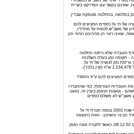
ות, שאינם בקשר עם הפרויקט בקרית
ההחלטה"), קיבל את עמדת הנאמן במלואה, בהחלטה מנומקת שבדין
שיה של חי גל כספים המגיעים להם
ון של משב"ש לכסות על מחדליו,
ה, שאינו ראוי הן מההיבט החוזי והן
חרף העובדה שלא ניתנה החלטה
 למעלה משנה - תקופה זמן בעלת השלכות
רימת נזק לנושיה של חי גל.
8. למעשה, המצב כיום הינו כזה, שאם ישולמו הכספים המעוכבים שלא כדין, על-ידי משב"ש, כספים בסך של 1,134,478 ש"ח (קרן בלבד)-
כספים המגיעים להם ע"פ ההסדר
ר את העובדות הצורמות, כפי שהתבררו
ם - וטענות הנאמן בענין זה, נטענו
וע משב"ש לא משלם כספים
10. חברת חי גל שימשה במשך שנים כקבלן מבצע ומוביל של משרד הבינוי והשיכון באזור הצפון. במהלך סוף שנת 2002 נכנסה חברת חי גל
הבינוי והשיכון - וזאת כתוצאה
11. כתוצאה מכך, נאלצה חברת חי גל לעתור ביום 02.12.02 לבקשה למתן צו הקפאת הליכים, צו שניתן ביום 08.12.02, כאשר לחברה מונה נאמן.
"ש ותואם לוח זמנים לביצוע העבודות