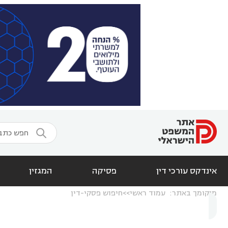

אינדקס עורכי דין
פסיקה
המגזין
מיקומך באתר:
עמוד ראשי
חיפוש פסקי-דין