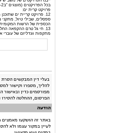
בכל הפרויקטים (מוצגים "ב1-2").
פרויקט קרית ים:
12. פרויקט קריית ים שתוכנ
ספסלים, שבילי טיול, מתקני 
הכספית של הרשות המקומית,
13. חי גל טרם ההקפאה הח
מתקפות וונדליזם של עוברי א
בעלי דין המבקשים הסרת 
להליך, מספרו וקישור למסמ
מפורסמים כדין ובאישור ה
הפרסום, ההחלטה להסירו 
הודעה
באתר זה הושקעו מאמצים רב
לעיין במקור עצמו ולא להס
במקום יעוץ מקצועי.