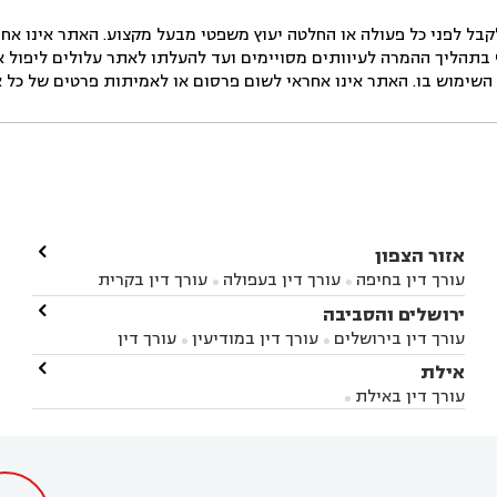
ל לפני כל פעולה או החלטה יעוץ משפטי מבעל מקצוע. האתר אינו אחרא
בתהליך ההמרה לעיוותים מסויימים ועד להעלתו לאתר עלולים ליפול אי 
ימוש בו. האתר אינו אחראי לשום פרסום או לאמיתות פרטים של כל אד

אזור הצפון
עורך דין בחיפה
עורך דין בעפולה
עורך דין בקרית


אתא
עורך דין בנהריה
עורך דין בראש פינה
עורך דין

ירושלים והסביבה



בקרית שמונה
עורך דין במושב מגדים
עורך דין


עורך דין בירושלים
עורך דין במודיעין
עורך דין


במושב ציפורי
עורך דין בסח'נין
עורך דין בעכו
עורך



בבית-שמש
עורך דין במבשרת ציון
עורך דין בגיזו

אילת



דין בעמק הירדן
עורך דין בנשר
עורך דין בקרית


עורך דין בגבעת זאב
עורך דין בנווה אילן
עורך דין


ביאליק
עורך דין במגדל העמק
עורך דין בקיבוץ לוחמי
עורך דין באילת



בקרני שומרון
עורך דין בשורש


הגטאות
עורך דין בקיסריה
עורך דין בטבריה
עורך



דין בכפר ראמה
עורך דין באור עקיבא

