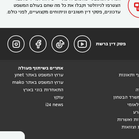
הצטרפו לניוזלטר וקבלו את כל מה שחם בעולם המשפט
עדכונים, פסקי דין חשובים וניתוחים מקצועיים, לפני כולם.




פסק דין ברשת
אתרים בשיתוף פעולה
וף ותאונות
ערוץ המשפט באתר ynet
ערוץ המשפט באתר mako
ה
התאחדות בוני בארץ
שרד הבטחון
עוקץ
לאומי
i24 news
רע
ות ואשרות
 וצוואות