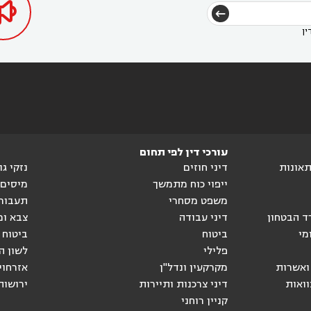

ין
עורכי דין לפי תחום
ותאונות
דיני חוזים
נזקי ג
ייפוי כוח מתמשך
מיסים
משפט מסחרי
תעבור
ד הבטחון
דיני עבודה
צבא ומ
מי
ביטוח
ביטוח 
פלילי
לשון ה
ואשרות
מקרקעין ונדל"ן
אזרחוי
וואות
דיני צרכנות ותיירות
ירושות
קניין רוחני