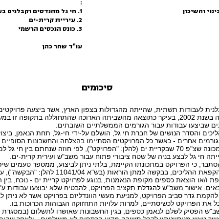
:
נוי והשיכון
1. חי גל מהנדסים וקבלנים בע"מ
2. עיריית קרית-ים
3. כונס הנכסים הרשמי
עו"ד שחר כהן
סיכומים
בלנית לעבודות תשתית, שהייתה מהגדולות בצפון הארץ, אשר ביצעה פרויקטי
וביניהם משב"ש. החברה קרסה בשנת 2002, בעיקר כתוצאה מהשביתה הארוכה שהתחוללה ב
ם שביצעו עבודות עבור הגורמים הממשלתיים השובתים.
עבור גורמים אחרים - כאשר כל הפרויקטים הסתיימו בהצלחה והחשבונות הסופיים
יתה חי גל לבצע בניה של שטח ציבורי פתוח עבור משב"ש ועירית קרית-ים.
תבר, כי הפרויקט במתכונתו הקיימת, בלתי ניתן לביצוע, ממספר טעמים שיפ
לבית המשפט המחוזי, שדן בהקפאת ההליכים, בבקשה למ
ת ו/או הוצאת כספים מקופת הנאמנות, בנוגע לפרויקט קריית ים - נוכח, בין ה
ים: אישור משב"ש להגדלת תקציב הפרויקט, להבטיח שלא יבוצעו עבודות ע"י
קמת גדר סביב הפרויקט, למניעת מעשי הוונדליזם בפרויקט אשר לא ניתן לב
בל את הפרויקט לכשיסתיים, למרות עלויות התחזוקה הגבוהות הכרוכות בו.
ב"ש הפסיק לשלם לנאמן כספים, בגין החשבונות שאושרו לתשלום (במסגרת פר
אשר נואש מניסיונותיו לקבל תשובה מדוע הכספים לא משולמים - ולאחר שהו