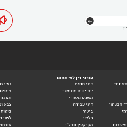
דין בכפר ראמה
עורך דין באור עקיבא



ין
עורכי דין לפי תחום
ותאונות
דיני חוזים
נזקי ג
ייפוי כוח מתמשך
מיסים
משפט מסחרי
תעבור
ד הבטחון
דיני עבודה
צבא ומ
מי
ביטוח
ביטוח 
פלילי
לשון ה
ואשרות
מקרקעין ונדל"ן
אזרחוי