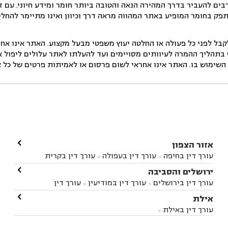
ים להעביר בדרך המהירה הנאה והטובה ביותר חומר ומידע חיוני. עם 
תפק בחומר המופיע באתר המהווה מראה דרך וכיוון ואינו מתיימר להחלי
ל לפני כל פעולה או החלטה יעוץ משפטי מבעל מקצוע. האתר אינו אחרא
בתהליך ההמרה לעיוותים מסויימים ועד להעלתו לאתר עלולים ליפול אי 
ימוש בו. האתר אינו אחראי לשום פרסום או לאמיתות פרטים של כל אד

אזור הצפון
עורך דין בחיפה
עורך דין בעפולה
עורך דין בקרית


אתא
עורך דין בנהריה
עורך דין בראש פינה
עורך דין

ירושלים והסביבה



בקרית שמונה
עורך דין במושב מגדים
עורך דין


עורך דין בירושלים
עורך דין במודיעין
עורך דין


במושב ציפורי
עורך דין בסח'נין
עורך דין בעכו
עורך



בבית-שמש
עורך דין במבשרת ציון
עורך דין בגיזו

אילת



דין בעמק הירדן
עורך דין בנשר
עורך דין בקרית


עורך דין בגבעת זאב
עורך דין בנווה אילן
עורך דין


ביאליק
עורך דין במגדל העמק
עורך דין בקיבוץ לוחמי
עורך דין באילת



בקרני שומרון
עורך דין בשורש


הגטאות
עורך דין בקיסריה
עורך דין בטבריה
עורך


