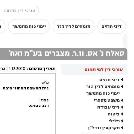
דיני חוזים
מומחים לדין הזר
ייפוי כוח מתמשך
מ
סאלח נ' אס. וו.ר. מצברים בע"מ ואח'
תאריך פרסום
:
1.12.2010
|
גר
עורכי דין לפי תחום
דיני חוזים
ע"א
מומחים לדין הזר
בית המשפט המחוזי חיפה
ייפוי כוח מתמשך
משפט מסחרי
בפני :
רבקה פוקס
דיני עבודה
ביטוח
פלילי
מקרקעין ונדל"ן