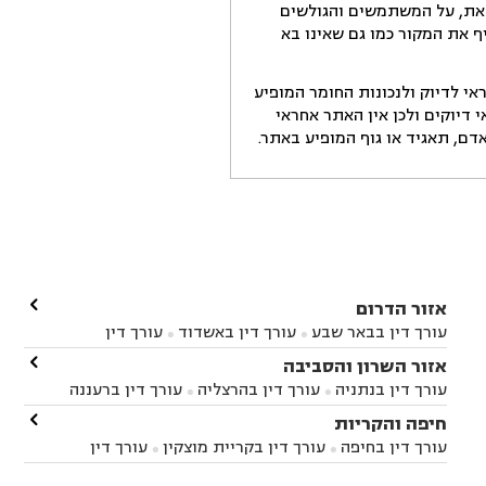
זאת, על המשתמשים והגולשים
ף את המקור כמו גם שאינו בא
י לדיוק ולנכונות החומר המופיע
דיוקים ולכן אין האתר אחראי
ם, תאגיד או גוף המופיע באתר.

אזור הדרום
עורך דין בבאר שבע
עורך דין באשדוד
עורך דין


באשקלון
עורך דין בבאר טוביה
עורך דין בגן יבנה

אזור השרון והסביבה



עורך דין בניר הבנים
עורך דין בערד
עורך דין בקיבוץ


עורך דין בנתניה
עורך דין בהרצליה
עורך דין ברעננה


זיקים
עורך דין בנתיבות
עורך דין בקרית מלאכי



עורך דין בחדרה
עורך דין בכפר סבא
עורך דין בהוד

חיפה והקריות



השרון
עורך דין באבן יהודה
עורך דין בבנימינה



עורך דין בחיפה
עורך דין בקריית מוצקין
עורך דין


עורך דין בחריש
עורך דין בקיסריה
עורך דין בקדימה


בקרית מוצקין
עורך דין בקריית אתא
עורך דין


עורך דין ברמת השרון
עורך דין בתל מונד


