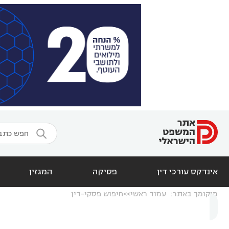

אינדקס עורכי דין
פסיקה
המגזין
מיקומך באתר:
עמוד ראשי
חיפוש פסקי-דין