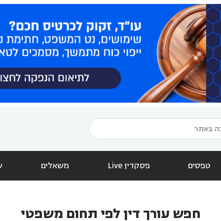
טפסים
פסקדין Live
משאלים
ש
חפש עורך דין לפי תחום משפטי