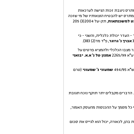
מתרס ניצבת זכות הגישה לערכאות
מתרס יש להבטיח הוצאותיו של מי שזכה
נט למשכנתאות
, תק-על 2004(3) 205
 העדר יכולת כלכלית, והשני - כי
אברך נ' גרוגר
, פ"ד מד(2) 383).
מצבו הכלכלי ולהמציא פרטים על
אמנון טל נ' א.א. יבואני
494/
שמעוני נ' שמעוני
(טרם
 הדברים מקבלים יתר תוקף נוכח תגובת
רף כל מסמך על ההכנסות מהעסק האמור,
בהן, לכאורה, יכול הוא לגייס את סכום