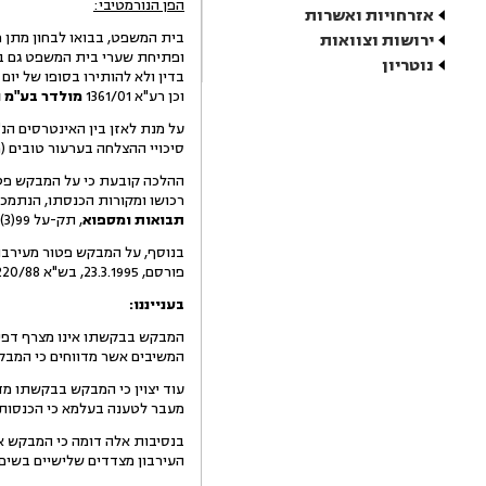
הפן הנורמטיבי:
אזרחויות ואשרות
בית המשפט, בבואו לבחון מתן 
ירושות וצוואות
ופתיחת שערי בית המשפט גם בפ
נוטריון
בדין ולא להותירו בסופו של יום לל
וכן רע"א 1361/01
מולדר בע"מ 
על מנת לאזן בין האינטרסים הנ
סיכויי ההצלחה בערעור טובים (ראו בש
ההלכה קובעת כי על המבקש פט
רכושו ומקורות הכנסתו, הנתמכים ב
תבואות ומספוא
, תק-על 99(3) 115).
בנוסף, על המבקש פטור מעירבון ל
פורסם, 23.3.1995, בש"א 220/88
בענייננו:
המבקש בבקשתו אינו מצרף דפי ח
המשיבים אשר מדווחים כי המבקש
עוד יצוין כי המבקש בבקשתו מד
מעבר לטענה בעלמא כי הכנסותי
בנסיבות אלה דומה כי המבקש אי
העירבון מצדדים שלישיים בשים 