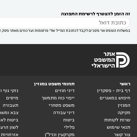
עורך דין במודיעין מכבים רעות
עורך דין במודיעין

רעות
עורך דין בסביון
עורך דין ברמת השרון
עורך



זה הזמן להצטרף לרשימת התפוצה
דין בשוהם

במשלוח הטופס אני מסכים לקבל לכתובת המייל שלי פרסומות ועדכונים מאתר פסק ד
ראשי
תחומי משפט במגזין
דף בית - פסקדין
דיני חוזים
נזקי גוף 
חיפוש במאגרים
ייפוי כוח מתמשך
מיסים
המגזין
משפט מסחרי
תעבורה
חקיקה
דיני עבודה
צבא ומשר
שרות לקוחות
ביטוח
ביטוח לאו
תנאי שימוש
פלילי
לשון הרע
צור קשר
מקרקעין ונדל"ן
אזרחויות 