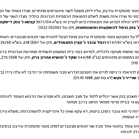
פטור מהפקדת עירבון, עליו ליתן משקל לשני אינטרסים מתחרים. מצדו האחד של ה
ני מי שידו אינה משגת לשלם ההוצאות הכספיות הכרוכות בהליך. מצדו השני של ה
א יכולת לפרוע את הוצאותיו (ראו לעניין זה בש"א 3977/04
קבסא נ' בנק דיסקו
נ' בנק כרמל להשקעות ומשכנתאות
, תק-על 2001(1) 1322).
"ל על המבקש פטור מהפקדת עירבון מוטל הנטל להוכיח שני תנאים מצטברים. האחד -
"א 6747/97
רופל עובד נ' קצין התגמולים
, תק-על 97(3) 518, בש"א 329/90
ור מחמת מצוקה כלכלית, לפרוש בפני בית המשפט תשתית מפורטת ועדכנית בדבר 
מסמכים מתאימים (בג"צ 544/98
שקד נ' הנשיא אהרון ברק
, תק-על 98(1) 275, ע"א 2265/99
הראות כי ניסה לגייס את הסכום הנדרש מבני משפחתו וכי הדבר לא עלה בידו (בש"א 95
שרייר נ' נקש
(לא פורסם, 11.10.1988)).
שבון בנק אשר יכולים ללמד על מצב חשבונו, ולא מפרט את הרכוש העומד לזכותו.
 גר בבית פרטי מפואר ונוסע ברכב מפואר.
ווח כי הוא עובד כסוכן ביטוח, דא עקא שאין כל אינדיקציה להשתכרותו, משלא צי
ו זעומות.
נו עומד בתנאי אחד מבין שני תנאים מצטברים למתן פטור מהפקדת עירבון בנסיבות 
לב לנכסיו.