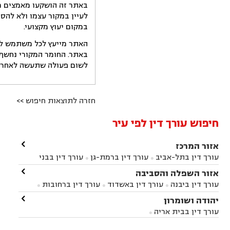
באתר זה הושקעו מאמצים רב
לעיין במקור עצמו ולא להס
במקום יעוץ מקצועי.
האתר מייעץ לכל משתמש לקב
באתר. החומר המקורי נחשף 
לשום פעולה שתעשה לאחר הש
חזרה לתוצאות חיפוש >>
חיפוש עורך דין לפי עיר

אזור המרכז
עורך דין בתל-אביב
עורך דין ברמת-גן
עורך דין בבני


ברק
עורך דין בפתח תקווה
עורך דין בראשון לציון

אזור השפלה והסביבה



עורך דין ברחובות
עורך דין בנס ציונה
עורך דין


עורך דין ביבנה
עורך דין באשדוד
עורך דין ברחובות



במודיעין
עורך דין בהרצליה
עורך דין בחולון
עורך



עורך דין בראשון לציון
עורך דין במודיעין
עורך דין

יהודה ושומרון


דין בקרית אונו
עורך דין ברמלה
עורך דין בקריית


בבאר יעקב
עורך דין בגדרה
עורך דין בכפר רות



אונו
עורך דין בבת ים
עורך דין בגבעת שמואל
עורך
עורך דין בבית אריה




דין באזור
עורך דין בגן יבנה
עורך דין בעמק חפר


