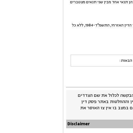
ן תנאי אחד מבין שני תנאים מצטברים
המבקש יפקיד את העירבון תוך 45 יום מהיום, כולל ימי פגרה, שאם לא כן יידחה הערעור, לפי תקנה 431 לתקנות סדר הדין האזרחי, התשמ"ד-1984, ללא כל
 הבאות:
בקשה לכלול את שם הצדדים
ין וההחלטות באתר פסק דין
 במצב בו אין צו האוסר את
Disclaimer