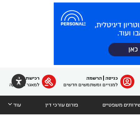

כניסה
|
הרשמה
רכישת מנוי
ﱐ

למנויים ומשתמשים חדשים
למאגר הפסיקה

ירותים משפטיים
פורום עורכי דין
עוד