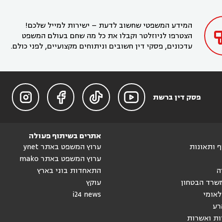
בקריית חיים
עורך דין בקרית ביאליק
עורך דין


בחדרה

המידע המשפטי שחשוב לדעת – ישירות למייל שלכם!
הצטרפו לניוזלטר וקבלו את כל מה שחם בעולם המשפט
עדכונים, פסקי דין חשובים וניתוחים מקצועיים, לפני כולם.




פסק דין ברשת
אתרים בשיתוף פעולה
וף ותאונות
ערוץ המשפט באתר ynet
ערוץ המשפט באתר mako
ה
התאחדות בוני בארץ
שרד הבטחון
עוקץ
לאומי
i24 news
רע
ות ואשרות