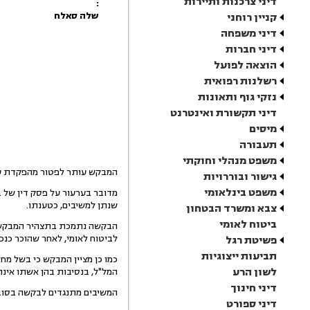
דיני צרכנות ותיירות
:
שלה סאלח
קניין רוחני
דיני משפחה
דיני חברות
הוצאה לפועל
רשלנות רפואית
נזקי גוף ותאונות
דיני תקשורת ואינטרנט
מיסים
תעבורה
משפט מנהלי וחוקתי
המבקש עותר לפטור מהפקדת עיר
גישור ובוררויות
משפט בינלאומי
שנתן למשיבים, כטענתו.
צבא ומשרד הבטחון
ביטוח לאומי
לביטוח לאומי, לאחר שהוכר כנכה בש
פשיטת רגל
תביעות ייצוגיות
כמו כן מציין המבקש כי בשל מ
לשון הרע
המל"ל, בנסיבות בהן אשתו אינה
דיני חינוך
המשיבים מתנגדים לבקשה בסובר
דיני ספורט