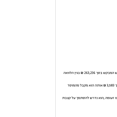
מדובר בערעור על פסק דין של בית משפט השלום בעכו (כב' השופט ו. חאמד) מיום 9.5.10 לפיו נדחתה תביעה שהגיש המבקש בסך 263,236 ₪ בגין הלוואה
הבקשה נתמכת בתצהיר המבקש בו נטען לקושי כלכלי ומצוקה רפואית. לדבריו משפחתו נסמכת על קצבת נכות בסך 3,583 ₪ אותה הוא מקבל מהמוסד
ו זעומה ,הוא נדרש להסתמך על קצבת