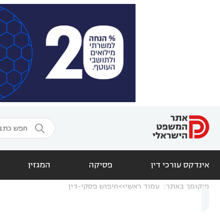

אינדקס עורכי דין
פסיקה
המגזין
מיקומך באתר:
עמוד ראשי
חיפוש פסקי-דין