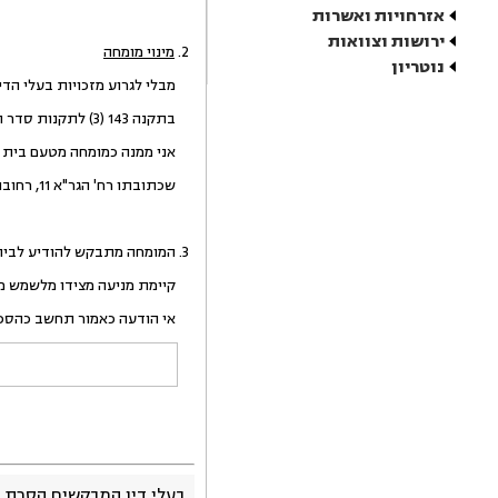
אזרחויות ואשרות
ירושות וצוואות
2.
מינוי מומחה
נוטריון
מבלי לגרוע מזכויות בעלי הדי
בתקנה 143 (3) לתקנות סדר הדין האזרחי התשמ"ד-1984, ולצרכי קדם המשפט,
אני ממנה כמומחה מטעם בית המ
שכתובתו רח' הגר"א 11, רחובות, בטל' 08-9460871.
3. המומחה מתבקש להודיע לבית המשפט בתוך 10 ימים האם לנוכח זהותם של הצדדים
קיימת מניעה מצידו מלשמש מ
אי הודעה כאמור תחשב כהסכמ
בעלי דין המבקשים הסרת 