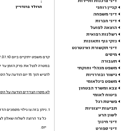
דיני צרכנות ותיירות
:
הרולד ברנדויין
קניין רוחני
דיני משפחה
דיני חברות
הוצאה לפועל
רשלנות רפואית
נזקי גוף ותאונות
דיני תקשורת ואינטרנט
מיסים
קדם משפט יתקיים ביום 07.07.10 בשעה 10:00.
תעבורה
במטרה לנצל את פרק הזמן עד ל
משפט מנהלי וחוקתי
גישור ובוררויות
להגיש תוך 15 יום הודעה על הסדר דיוני מפורט לסיום ההליכים המקדמיים המפורטים בפרק ט' לתקנות סדר הדין האזרחי התשמ"ד - 1984 - ("התקנות").
משפט בינלאומי
צבא ומשרד הבטחון
לא מסרו הצדדים הודעה על הסדר
ביטוח לאומי
פשיטת רגל
תביעות ייצוגיות
1. ניתן בזה צו גילוי מסמכים הדדי לביצוע תוך 30 יום ועיון בהם תוך 60 יום.
לשון הרע
כל צד הרוצה לשלוח שאלון לצד שכנגד יעשה כן תוך 0
דיני חינוך
יום.
דיני ספורט