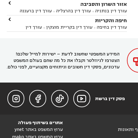
באשקלון
עורך דין בבאר טוביה
עורך דין בגן יבנה

אזור השרון והסביבה



עורך דין בניר הבנים
עורך דין בערד
עורך דין בקיבוץ


עורך דין בנתניה
עורך דין בהרצליה
עורך דין ברעננה


זיקים
עורך דין בנתיבות
עורך דין בקרית מלאכי



עורך דין בחדרה
עורך דין בכפר סבא
עורך דין בהוד

חיפה והקריות



השרון
עורך דין באבן יהודה
עורך דין בבנימינה



עורך דין בחיפה
עורך דין בקריית מוצקין
עורך דין


עורך דין בחריש
עורך דין בקיסריה
עורך דין בקדימה


בקרית מוצקין
עורך דין בקריית אתא
עורך דין


עורך דין ברמת השרון
עורך דין בתל מונד



בקריית חיים
עורך דין בקרית ביאליק
עורך דין


בחדרה

המידע המשפטי שחשוב לדעת – ישירות למייל שלכם!
הצטרפו לניוזלטר וקבלו את כל מה שחם בעולם המשפט
עדכונים, פסקי דין חשובים וניתוחים מקצועיים, לפני כולם.




פסק דין ברשת
אתרים בשיתוף פעולה
וף ותאונות
ערוץ המשפט באתר ynet
ערוץ המשפט באתר mako