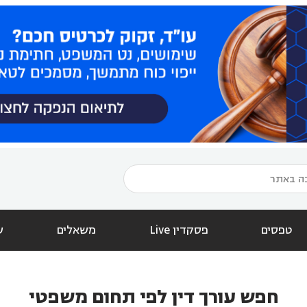
טפסים
פסקדין Live
משאלים
ש
חפש עורך דין לפי תחום משפטי