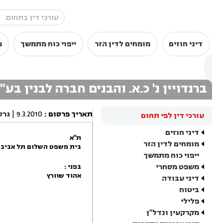
דיני חוזים
מומחים לדין הזר
ייפוי כוח מתמשך
מ
ברנדויין נ' כ.א. והבנים חברה לבנין בע"
תאריך פרסום
:
9.3.2010
|
גרס
עורכי דין לפי תחום
דיני חוזים
ת"א
מומחים לדין הזר
בית משפט השלום תל אביב -
ייפוי כוח מתמשך
משפט מסחרי
בפני :
אהוד שוורץ
דיני עבודה
ביטוח
פלילי
מקרקעין ונדל"ן