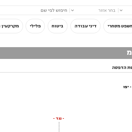
|
|
שפט מסחרי
דיני עבודה
ביטוח
פלילי
מקרקעין ו
מ
ת הדפסה
 יפו
- נגד -