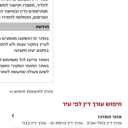
להליך, מספרו וקישור למסמ
מפורסמים כדין ובאישור ה
הפרסום, ההחלטה להסירו 
הודעה
באתר זה הושקעו מאמצים רב
לעיין במקור עצמו ולא להס
במקום יעוץ מקצועי.
האתר מייעץ לכל משתמש לקב
באתר. החומר המקורי נחשף 
לשום פעולה שתעשה לאחר הש
חזרה לתוצאות חיפוש >>
חיפוש עורך דין לפי עיר

אזור המרכז
עורך דין בתל-אביב
עורך דין ברמת-גן
עורך דין בבני

