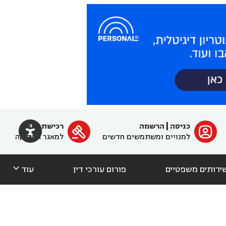

כניסה
|
הרשמה
רכישת מנוי
ﱐ

למנויים ומשתמשים חדשים
למאגר הפסיקה

ירותים משפטיים
פורום עורכי דין
עוד