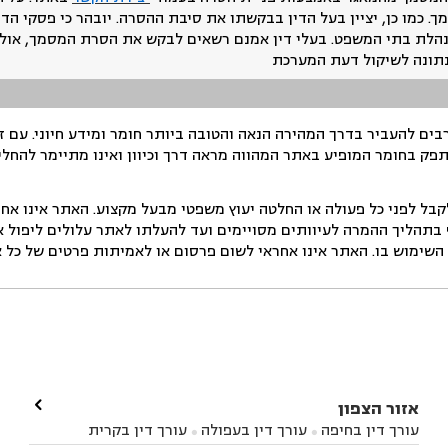
ך. כמו כן, יציין בעל הדין בבקשתו את סיבת ההסרה. יובהר כי פסקי הד
נהלת בתי המשפט. בעלי דין אמנם רשאים לבקש את הסרת המסמך, אולם
נתונה לשיקול דעת המערכת
ים להעביר בדרך המהירה הנאה והטובה ביותר חומר ומידע חיוני. עם 
תפק בחומר המופיע באתר המהווה מראה דרך וכיוון ואינו מתיימר להחלי
ל לפני כל פעולה או החלטה יעוץ משפטי מבעל מקצוע. האתר אינו אחרא
בתהליך ההמרה לעיוותים מסויימים ועד להעלתו לאתר עלולים ליפול אי 
ימוש בו. האתר אינו אחראי לשום פרסום או לאמיתות פרטים של כל אד

אזור הצפון
עורך דין בחיפה
עורך דין בעפולה
עורך דין בקרית

