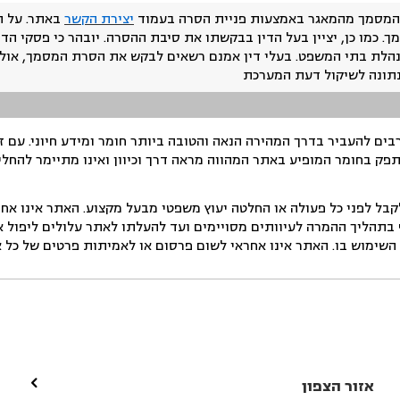
המסמך מהמאגר באמצעות פניית הסרה בעמוד
יצירת הקשר
באתר. על ה
ך. כמו כן, יציין בעל הדין בבקשתו את סיבת ההסרה. יובהר כי פסקי הד
נהלת בתי המשפט. בעלי דין אמנם רשאים לבקש את הסרת המסמך, אולם
נתונה לשיקול דעת המערכת
ים להעביר בדרך המהירה הנאה והטובה ביותר חומר ומידע חיוני. עם 
תפק בחומר המופיע באתר המהווה מראה דרך וכיוון ואינו מתיימר להחלי
ל לפני כל פעולה או החלטה יעוץ משפטי מבעל מקצוע. האתר אינו אחרא
בתהליך ההמרה לעיוותים מסויימים ועד להעלתו לאתר עלולים ליפול אי 
ימוש בו. האתר אינו אחראי לשום פרסום או לאמיתות פרטים של כל אד

אזור הצפון