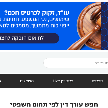
טפסים
פסקדין Live
משאלים
ש
חפש עורך דין לפי תחום משפטי