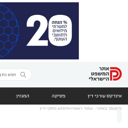

אינדקס עורכי דין
פסיקה
המגזין
מיקומך באתר:
עמוד ראשי
חיפוש פסקי-דין