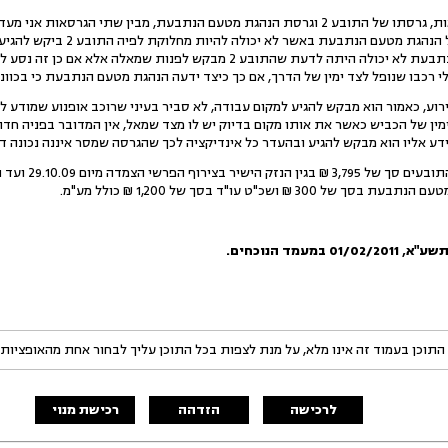
חיזוק דווקא בטופס ההודעה של הנ
לפנות שמאלה, הנהגת מטעם הנתבעת לא יכולה היתה לדעת שהתובע 2 מבקש לפנ
לי רכבו שנופל לצד ימין של הדרך, אם כך כיצד ידעה הנהגת מטעם הנתבעת כי בכוונ
וע, כאמור הוא מבקש להגיע למקום עבודה, לא סביר בעיני שרוכב אופנוע שמודע לסי
מין של הכביש כאשר את אותו מקום בדיוק יש לו מצד שמאל, אין המדובר בפניה חדה
ידע אליו הוא מבקש להגיע ובהעדר כל אינדיקציה לכך שהגרסה שמסר איננה נכונה ד
סוף דבר, הנתבעת ת
תשע"א
,
01/02/2011
במעמד הנוכחים.
התוכן בעמוד זה אינו מלא, על מנת לצפות בכל התוכן עליך לבחור אחת מהאופציות
לרכישה
הזדהה
רכישת מנוי