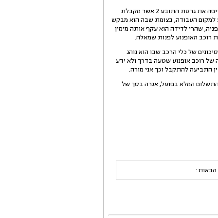
לפני ביהמ"ש מונחות שתי גרסאות, גרסתו של התובע 2 וגרסת הנהגת מטעם הנתבעת, מבין שתי הגרסאות אני מעדיפה את גרסת התובע 2 אשר מקבלת
הגת מטעם הנתבעת באשר לא יכולה להיות מחלוקת לפיה התובע 2 ביקש להגיע למקום העבודה, בצומת שבה הוא מבקש
ות שמאלה אלא אם כן זה נסע לפניה, שהרי לדידה הוא עקף אותה מימין
ת רוכב האופנוע לפנות שמאלה.
כונים של כלי הרכב שבו הוא נוהג
 של רוכב אופנוע שטעה בדרך ולא ידע
ין התביעה להתקבל וכך אני מורה.
שלם ליד התובעים סך של 3,795 ₪ בגין הנזק הישיר בצירוף הפרשי הצמדה מיום 29.10.09 ועד התשלום המלא בפועל, אגרה בסך של
 הבאות: