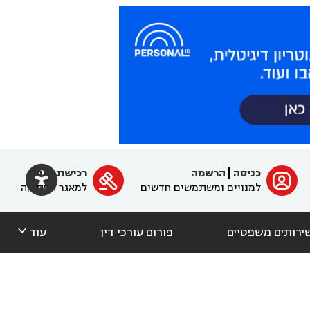

כניסה
|
הרשמה
רכישת מנוי
ﱐ

למנויים ומשתמשים חדשים
למאגר הפסיקה

ירותים משפטיים
פורום עורכי דין
עוד