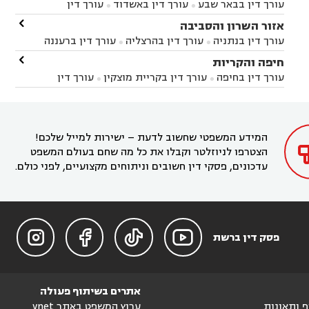
עורך דין בבאר שבע
עורך דין באשדוד
עורך דין


באשקלון
עורך דין בבאר טוביה
עורך דין בגן יבנה

אזור השרון והסביבה



עורך דין בניר הבנים
עורך דין בערד
עורך דין בקיבוץ


עורך דין בנתניה
עורך דין בהרצליה
עורך דין ברעננה


זיקים
עורך דין בנתיבות
עורך דין בקרית מלאכי



עורך דין בחדרה
עורך דין בכפר סבא
עורך דין בהוד

חיפה והקריות



השרון
עורך דין באבן יהודה
עורך דין בבנימינה



עורך דין בחיפה
עורך דין בקריית מוצקין
עורך דין


עורך דין בחריש
עורך דין בקיסריה
עורך דין בקדימה


בקרית מוצקין
עורך דין בקריית אתא
עורך דין


עורך דין ברמת השרון
עורך דין בתל מונד



בקריית חיים
עורך דין בקרית ביאליק
עורך דין


בחדרה

המידע המשפטי שחשוב לדעת – ישירות למייל שלכם!
הצטרפו לניוזלטר וקבלו את כל מה שחם בעולם המשפט
עדכונים, פסקי דין חשובים וניתוחים מקצועיים, לפני כולם.




פסק דין ברשת
אתרים בשיתוף פעולה
וף ותאונות
ערוץ המשפט באתר ynet