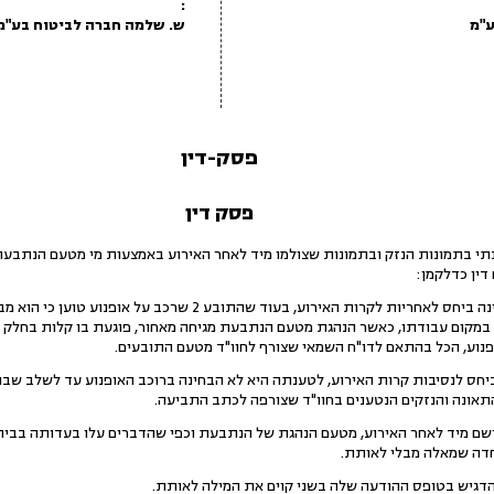
:
ש. שלמה חברה לביטוח בע"מ
פסק-דין
פסק דין
תי בתמונות הנזק ובתמונות שצולמו מיד לאחר האירוע באמצעות מי מטעם הנתבעת 
 דין כדלקמן:
למעשה המחלוקת בין הנהגים הינה ביחס לאחריות לקרות האירוע, בעוד
ר במקום עבודתו, כאשר הנהגת מטעם הנתבעת מגיחה מאחור, פוגעת בו קלות בחלק ה
פנוע, הכל בהתאם לדו"ח השמאי שצורף לחוו"ד מטעם התובעים.
ס לנסיבות קרות האירוע, לטענתה היא לא הבחינה ברוכב האופנוע עד לשלב שבו ה
 התאונה והנזקים הנטענים בחוו"ד שצורפה לכתב התביעה.
רשם מיד לאחר האירוע, מטעם הנהגת של הנתבעת וכפי שהדברים עלו בעדותה בביה
חדה שמאלה מבלי לאותת.
גיש בטופס ההודעה שלה בשני קוים את המילה לאותת.