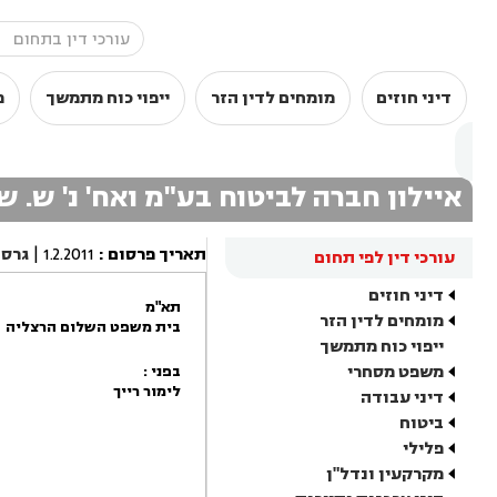
דיני חוזים
מומחים לדין הזר
ייפוי כוח מתמשך
מ
איילון חברה לביטוח בע"מ ואח' נ' ש.
תאריך פרסום
:
1.2.2011
|
גרס
עורכי דין לפי תחום
דיני חוזים
תא"מ
מומחים לדין הזר
בית משפט השלום הרצליה
ייפוי כוח מתמשך
משפט מסחרי
בפני :
לימור רייך
דיני עבודה
ביטוח
פלילי
מקרקעין ונדל"ן