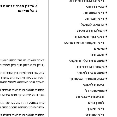
דיני צרכנות ותיירות
:
1. איילון חברה לביטוח בע"מ
קניין רוחני
2. גל פרידמן
דיני משפחה
דיני חברות
הוצאה לפועל
רשלנות רפואית
נזקי גוף ותאונות
דיני תקשורת ואינטרנט
מיסים
תעבורה
משפט מנהלי וחוקתי
לאחר ששמעתי את הנהגים ועיינ
, ניתן בזה פסק תוך ציון נימוקים
גישור ובוררויות
משפט בינלאומי
האירוע לכיוון מקום חניה מוסד
צבא ומשרד הבטחון
משקל ונהג האופנוע ליפול מהאו
ביטוח לאומי
הנהגת מטעם הנתבעת העידה ביח
פשיטת רגל
מכך נופל ימינה וכך ארע אירוע
תביעות ייצוגיות
לשון הרע
עיון בטופס ההודעה כפי שזה נ
אותה מימין כשהוא מבצע פניה 
דיני חינוך
דיני ספורט
הנהגת מטעם הנתבעת בחרה להד