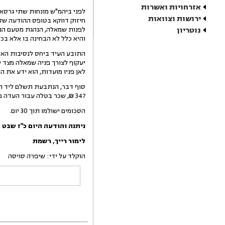
אזרחויות ואשרות
ירושות וצוואות
נוטריון
והיא כלל לא הבחינה בו אלא בכ
התובע העיד ביחס לנסיבות האיר
יעקוף לצורך פניה שמאלה מצד י
לאן פניו מועדות, הוא ידע את ה
347 ₪, שכר בטלה עבור העדה מטעם הנתבעת בסך של 300 ₪ ושכ"ט עו"ד בסך של 1,200 ₪ כולל מע"מ.
הסכומים ישולמו תוך 30 יום.
ניתנה והודעה היום
כ"ז שבט 
לימור
רייך
,
רשמת
הוקלד על ידי: שיפרה סויסה