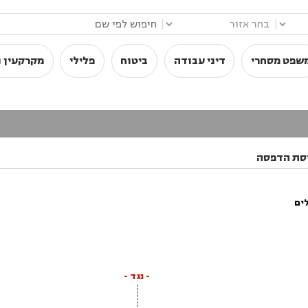
|
|
שפט מסחרי
דיני עבודה
ביטוח
פלילי
מקרקעין ו
סת הדפסה
לים
- נגד -