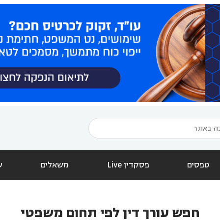
טפסים
פסקדין Live
משאלים
ש
חפש עורך דין לפי תחום משפטי