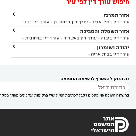
חיפוש עורך דין לפי עיר

אזור המרכז
עורך דין בתל-אביב
עורך דין ברמת-גן
עורך דין בבני


ברק
עורך דין בפתח תקווה
עורך דין בראשון לציון

אזור השפלה והסביבה



עורך דין ברחובות
עורך דין בנס ציונה
עורך דין


עורך דין ביבנה
עורך דין באשדוד
עורך דין ברחובות



במודיעין
עורך דין בהרצליה
עורך דין בחולון
עורך



עורך דין בראשון לציון
עורך דין במודיעין
עורך דין

יהודה ושומרון


דין בקרית אונו
עורך דין ברמלה
עורך דין בקריית


בבאר יעקב
עורך דין בגדרה
עורך דין בכפר רות



אונו
עורך דין בבת ים
עורך דין בגבעת שמואל
עורך
עורך דין בבית אריה




דין באזור
עורך דין בגן יבנה
עורך דין בעמק חפר



עורך דין במודיעין מכבים רעות
עורך דין במודיעין

רעות
עורך דין בסביון
עורך דין ברמת השרון
עורך



זה הזמן להצטרף לרשימת התפוצה
דין בשוהם

במשלוח הטופס אני מסכים לקבל לכתובת המייל שלי פרסומות ועדכונים מאתר פסק ד