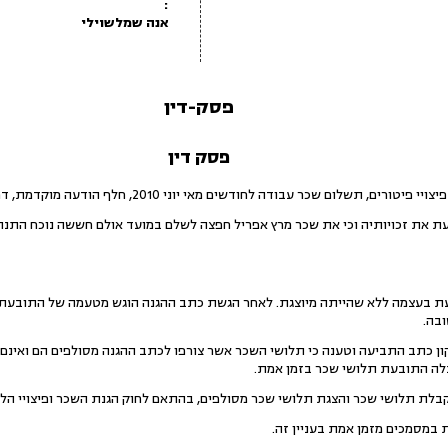
:
אנה שמלשוילי
פסק-דין
פסק דין
 עבודה לחודשים מאי יוני 2010, חלף הודעה מוקדמת, דמי נסיעות, פידיון חופשה ודמי הבראה.
 את זכויותיה וכי את שכר מרץ אפריל חפצה לשלם במועד אולם חששה נוכח התנה
 בעצמה ללא שהייתה מיוצגת. לאחר הגשת כתב ההגנה הוגש מטעמה של התובעת, 
בה.
 כתב התביעה וטענה כי תלושי השכר אשר צורפו לכתב ההגנה מסולפים הם ואינם
לה התובעת תלושי שכר בזמן אמת.
בלת תלושי שכר והצגת תלושי שכר מסולפים, בהתאם לחוק הגנת השכר ופיצויי הלנ
במסמכים מזמן אמת בעניין זה.