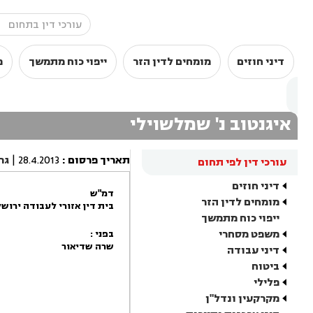
דיני חוזים
מומחים לדין הזר
ייפוי כוח מתמשך
מ
איגנטוב נ' שמלשוילי
תאריך פרסום
:
28.4.2013
|
גר
עורכי דין לפי תחום
דיני חוזים
דמ"ש
מומחים לדין הזר
בית דין אזורי לעבודה ירוש
ייפוי כוח מתמשך
משפט מסחרי
בפני :
שרה שדיאור
דיני עבודה
ביטוח
פלילי
מקרקעין ונדל"ן