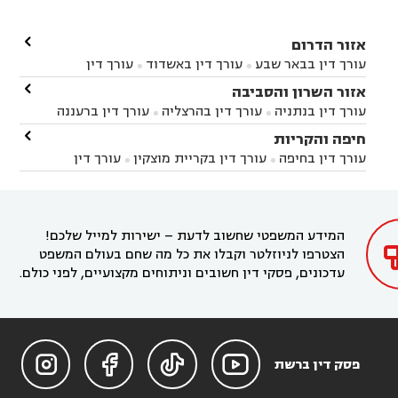

אזור הדרום
עורך דין בבאר שבע
עורך דין באשדוד
עורך דין


באשקלון
עורך דין בבאר טוביה
עורך דין בגן יבנה

אזור השרון והסביבה



עורך דין בניר הבנים
עורך דין בערד
עורך דין בקיבוץ


עורך דין בנתניה
עורך דין בהרצליה
עורך דין ברעננה


זיקים
עורך דין בנתיבות
עורך דין בקרית מלאכי



עורך דין בחדרה
עורך דין בכפר סבא
עורך דין בהוד

חיפה והקריות



השרון
עורך דין באבן יהודה
עורך דין בבנימינה



עורך דין בחיפה
עורך דין בקריית מוצקין
עורך דין


עורך דין בחריש
עורך דין בקיסריה
עורך דין בקדימה


בקרית מוצקין
עורך דין בקריית אתא
עורך דין


עורך דין ברמת השרון
עורך דין בתל מונד



בקריית חיים
עורך דין בקרית ביאליק
עורך דין


בחדרה

המידע המשפטי שחשוב לדעת – ישירות למייל שלכם!
הצטרפו לניוזלטר וקבלו את כל מה שחם בעולם המשפט
עדכונים, פסקי דין חשובים וניתוחים מקצועיים, לפני כולם.




פסק דין ברשת