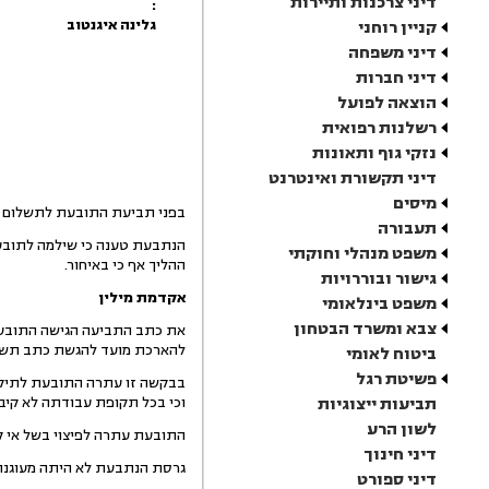
דיני צרכנות ותיירות
:
גלינה איגנטוב
קניין רוחני
דיני משפחה
דיני חברות
הוצאה לפועל
רשלנות רפואית
נזקי גוף ותאונות
דיני תקשורת ואינטרנט
מיסים
בפני תביעת התובעת לתשלום פיצויי פיטורים, תשלום שכר
תעבורה
הנתבעת טענה כי שילמה לתובעת
משפט מנהלי וחוקתי
ההליך אף כי באיחור.
גישור ובוררויות
אקדמת מילין
משפט בינלאומי
צבא ומשרד הבטחון
את כתב התביעה הגישה התובעת
להארכת מועד להגשת כתב תשו
ביטוח לאומי
פשיטת רגל
בבקשה זו עתרה התובעת לתיקון
תביעות ייצוגיות
וכי בכל תקופת עבודתה לא קיב
לשון הרע
התובעת עתרה לפיצוי בשל אי ק
דיני חינוך
גרסת הנתבעת לא היתה מעוגנת 
דיני ספורט