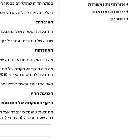
בפתח הדיון שהתקיים בפנינו ח
אזרחויות ואשרות
ירושות וצוואות
בהליך זה ייבדק כל נושא משפטי 
נוטריון
העובדות
התובעת הועסקה אצל הנתבעת כ- 8 חודשים כת
שכרה של התובעת עמד על סך של 25 ₪ ל
המחלוקת
מה היו נסיבות סיום עבודתה ש
התובעת לחודשים מאי יוני 2010.
האם התובעת זכאית לפיצוי מכח
הכרעת הדין
היקף העסקתה של התובעת
כמה שעות עבדה. (מוצג ת/1). התובעת העידה כי הרישום ביומן התבצע בזמן אמת, החל מחודש דצמבר 2009 כל יום אחרי שחזרה מהעבודה.