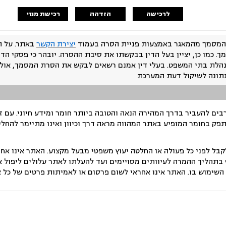
לרכישה
הזדהה
רכישת מנוי
המסמך מהמאגר באמצעות פניית הסרה בעמוד
יצירת הקשר
באתר. על ה
ך. כמו כן, יציין בעל הדין בבקשתו את סיבת ההסרה. יובהר כי פסקי הד
נהלת בתי המשפט. בעלי דין אמנם רשאים לבקש את הסרת המסמך, אולם
נתונה לשיקול דעת המערכת
ים להעביר בדרך המהירה הנאה והטובה ביותר חומר ומידע חיוני. עם 
תפק בחומר המופיע באתר המהווה מראה דרך וכיוון ואינו מתיימר להחלי
ל לפני כל פעולה או החלטה יעוץ משפטי מבעל מקצוע. האתר אינו אחרא
בתהליך ההמרה לעיוותים מסויימים ועד להעלתו לאתר עלולים ליפול אי 
ימוש בו. האתר אינו אחראי לשום פרסום או לאמיתות פרטים של כל אד