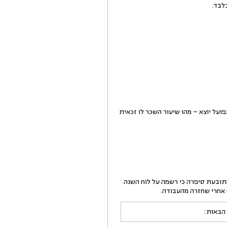
לבד.
כטענתה או 4 שעות ביום כטענת הנתבעת. כפועל יוצא – מהו שיעור השכר לו זכאית
 היומי עמד על סך של 200 ₪, אותו קיבלה במזומן. התובעת סיפרה כי רשמה על לוח השנה
 הבאות: