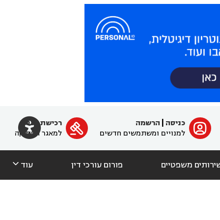

כניסה
|
הרשמה
רכישת מנוי
ﱐ

למנויים ומשתמשים חדשים
למאגר הפסיקה

ירותים משפטיים
פורום עורכי דין
עוד