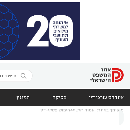

אינדקס עורכי דין
פסיקה
המגזין
מיקומך באתר:
עמוד ראשי
חיפוש פסקי-דין