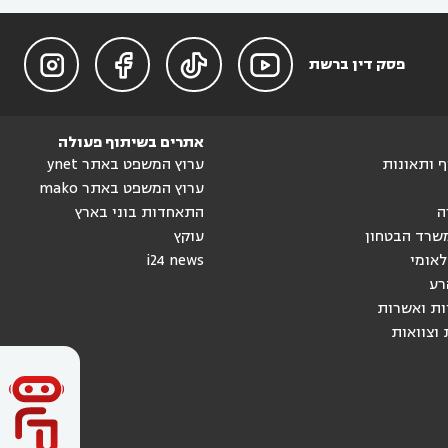




פסק דין ברשת
אתרים בשיתוף פעולה
וף ותאונות
ערוץ המשפט באתר ynet
ערוץ המשפט באתר mako
ה
התאחדות בוני בארץ
שרד הבטחון
עוקץ
לאומי
i24 news
רע
ות ואשרות
 וצוואות