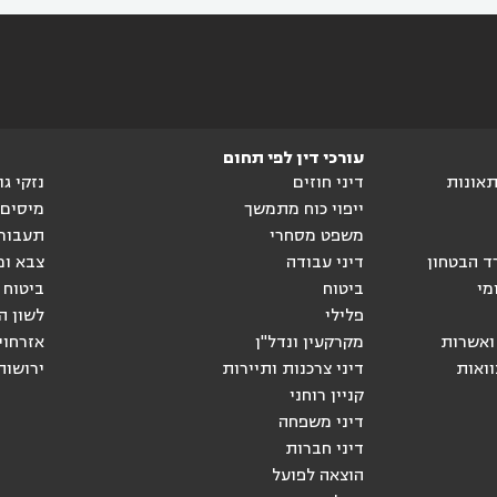
עורכי דין לפי תחום
ותאונות
דיני חוזים
נזקי ג
ייפוי כוח מתמשך
מיסים
משפט מסחרי
תעבור
ד הבטחון
דיני עבודה
צבא ומ
מי
ביטוח
ביטוח 
פלילי
לשון ה
ואשרות
מקרקעין ונדל"ן
אזרחוי
וואות
דיני צרכנות ותיירות
ירושות
קניין רוחני
דיני משפחה
דיני חברות
הוצאה לפועל