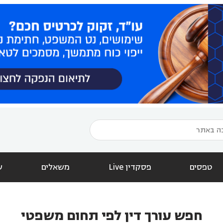
טפסים
פסקדין Live
משאלים
ש
חפש עורך דין לפי תחום משפטי