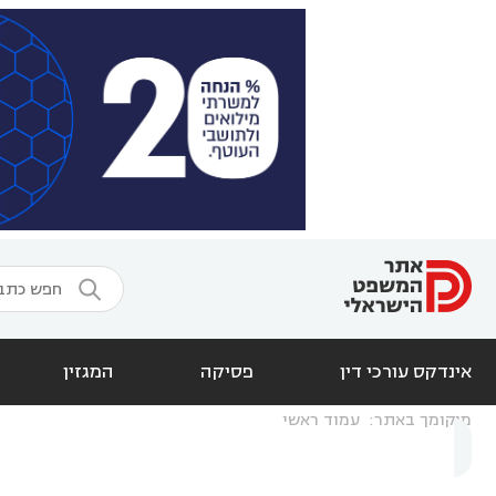

אינדקס עורכי דין
פסיקה
המגזין
מיקומך באתר:
עמוד ראשי