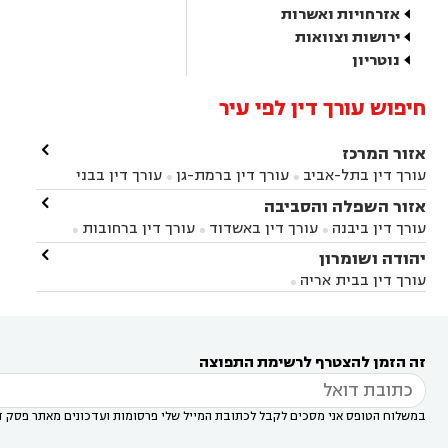
אזרחויות ואשרות
ירושות וצוואות
נוטריון
חיפוש עורך דין לפי עיר

אזור המרכז
עורך דין בתל-אביב
עורך דין ברמת-גן
עורך דין בבני


ברק
עורך דין בפתח תקווה
עורך דין בראשון לציון

אזור השפלה והסביבה



עורך דין ברחובות
עורך דין בנס ציונה
עורך דין


עורך דין ביבנה
עורך דין באשדוד
עורך דין ברחובות



במודיעין
עורך דין בהרצליה
עורך דין בחולון
עורך



עורך דין בראשון לציון
עורך דין במודיעין
עורך דין

יהודה ושומרון


דין בקרית אונו
עורך דין ברמלה
עורך דין בקריית


בבאר יעקב
עורך דין בגדרה
עורך דין בכפר רות



אונו
עורך דין בבת ים
עורך דין בגבעת שמואל
עורך
עורך דין בבית אריה




דין באזור
עורך דין בגן יבנה
עורך דין בעמק חפר



עורך דין במודיעין מכבים רעות
עורך דין במודיעין

רעות
עורך דין בסביון
עורך דין ברמת השרון
עורך



זה הזמן להצטרף לרשימת התפוצה
דין בשוהם

במשלוח הטופס אני מסכים לקבל לכתובת המייל שלי פרסומות ועדכונים מאתר פסק ד