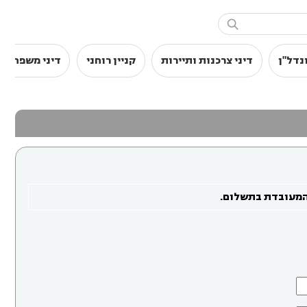

נדל"ן
דיני צרכנות ותיירות
קניין רוחני
דיני משפחה
המעובדת בתשלום.