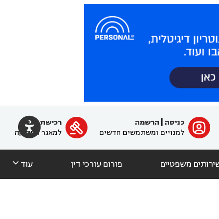

כניסה
|
הרשמה
רכישת מנוי
ﱐ

למנויים ומשתמשים חדשים
למאגר הפסיקה

ירותים משפטיים
פורום עורכי דין
עוד