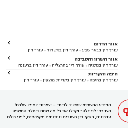

אזור הדרום
עורך דין בבאר שבע
עורך דין באשדוד
עורך דין


באשקלון
עורך דין בבאר טוביה
עורך דין בגן יבנה

אזור השרון והסביבה



עורך דין בניר הבנים
עורך דין בערד
עורך דין בקיבוץ


עורך דין בנתניה
עורך דין בהרצליה
עורך דין ברעננה


זיקים
עורך דין בנתיבות
עורך דין בקרית מלאכי



עורך דין בחדרה
עורך דין בכפר סבא
עורך דין בהוד

חיפה והקריות



השרון
עורך דין באבן יהודה
עורך דין בבנימינה



עורך דין בחיפה
עורך דין בקריית מוצקין
עורך דין


עורך דין בחריש
עורך דין בקיסריה
עורך דין בקדימה


בקרית מוצקין
עורך דין בקריית אתא
עורך דין


עורך דין ברמת השרון
עורך דין בתל מונד



בקריית חיים
עורך דין בקרית ביאליק
עורך דין


בחדרה

המידע המשפטי שחשוב לדעת – ישירות למייל שלכם!
הצטרפו לניוזלטר וקבלו את כל מה שחם בעולם המשפט
עדכונים, פסקי דין חשובים וניתוחים מקצועיים, לפני כולם.