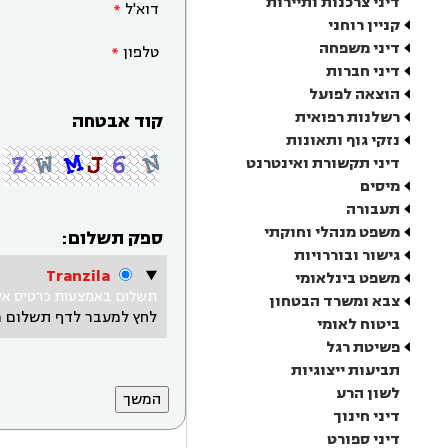
דיני צרכנות ותיירות
דוא'ל
קניין רוחני
דיני משפחה
טלפון
דיני חברות
הוצאה לפועל
רשלנות רפואית
קוד אבטחה
נזקי גוף ותאונות
דיני תקשורת ואינטרנט
מיסים
תעבורה
משפט מנהלי וחוקתי
ספק תשלום:
גישור ובוררויות
Tranzila
משפט בינלאומי
תשלום באמצעות כרטיס אשר
צבא ומשרד הבטחון
לחץ למעבר לדף תשלום 
ביטוח לאומי
פשיטת רגל
תביעות ייצוגיות
לשון הרע
דיני חינוך
דיני ספורט