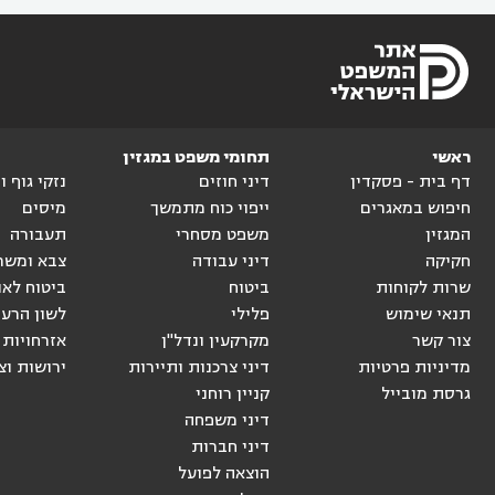
ראשי
תחומי משפט במגזין
דף בית - פסקדין
דיני חוזים
נזקי גוף 
חיפוש במאגרים
ייפוי כוח מתמשך
מיסים
המגזין
משפט מסחרי
תעבורה
חקיקה
דיני עבודה
צבא ומשר
שרות לקוחות
ביטוח
ביטוח לאו
תנאי שימוש
פלילי
לשון הרע
צור קשר
מקרקעין ונדל"ן
אזרחויות 
מדיניות פרטיות
דיני צרכנות ותיירות
ירושות וצ
גרסת מובייל
קניין רוחני
דיני משפחה
דיני חברות
הוצאה לפועל