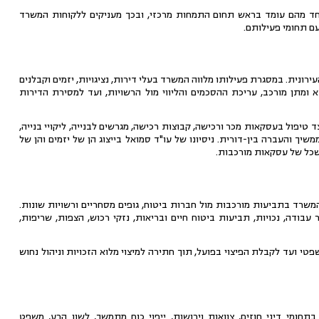
 מהם עומד בראש תחום התמחות מרכזי, ובכך מעניקים ללקוחות המשרד
ם תחומי פעילותם.
ונית. במסגרת פעילותו מלווה המשרד בעלי דירות, נציגויות, יזמים וקבלנים
ומתן מורכב, עריכת ההסכמים והליווי מול הרשויות, ועד למסירת הדירות
וי-בינוי, תמ"א 38 והתחדשות עירונית, לצד טיפול בעסקאות מכר ורכישה, קבוצות רכישה, מגרשים לבנייה, ליקויי בנייה,
יך והעברה בין-דורית. ניסיונו של עו"ד סמואל בייצוג הן של יזמים והן של
שכל של עסקאות מורכבות.
המשרד בתביעות מורכבות מול חברות ביטוח, גופים מסחריים ורשויות שונות.
בודה, נכויות, תביעות ביטוח חיים ובריאות, נזקי רכוש, הצפות, שריפות,
טי ועד לקבלת הפיצוי בפועל, תוך חתירה למיצוי מלוא הזכויות וניהול נחוש
ומי דיני חוזים, צוואות וירושות, ייפוי כוח מתמשך, לשון הרע, משפט