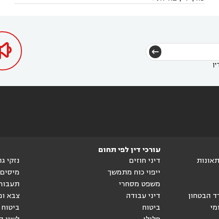
בקרני שומרון
עורך דין בשורש


הגטאות
עורך דין בקיסריה
עורך דין בטבריה
עורך



דין בכפר ראמה
עורך דין באור עקיבא



ין
עורכי דין לפי תחום
ותאונות
דיני חוזים
נזקי ג
ייפוי כוח מתמשך
מיסים
משפט מסחרי
תעבור
ד הבטחון
דיני עבודה
צבא ומ
מי
ביטוח
ביטוח 