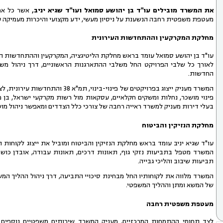
את המשרד מובילים עו"ד בן יהושע סמואל ועו"ד שגיא יניב,
אשר כל אחד
מעטפת משפטית רחבה הנשענת על ניסיון מעשי, ידע מקצועי והיכרות מעמיקה ע
מחלקת המקרקעין וההתחדשות העירונית
עו"ד בן יהושע סמואל עומד בראש מחלקת הליטיגציה, המקרקעין וההתחדשות העיר
לאורך כל שלבי הפרויקט החל משלבי ההתארגנות הראשוניים, דרך ניהול משא 
החדשות.
המשרד מעניק ייצוג בפרויקטים של פינ
פינוי מושכר, נחלות ומשקים חקלאיים, עסקאות מול רשות מקרקעי ישראל, בן ממש
בעלי דירות מעניק למשרד ראייה רחבה של צורכי כלל הצדדים ומאפשר ניהול מו
מחלקת הנזיקין והביטוח
עו"ד שגיא יניב עומד בראש מחלקת הנזיקין והביטוח ומוביל את ייצוג לקוחות 
המשרד מטפל בתביעות נזקי גוף, תאונות דרכים, תאונות עבודה, אובדן כושר ע
תביעות שיבוב והליכי גבייה.
המשרד מלווה את לקוחותיו החל מבחינת סיכויי התביעה, דרך ניהול ההליך המשפ
של המשא ומתן וההליך המשפטי.
מעטפת משפטית רחבה
לצד תחומי ההתמחות המרכזיים, מעניק המשרד שירותים משפטיים נוספים בתח