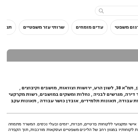

גום משפטי
עדים מומחים
שרותי עזר משפטיים
תמלול
,
תמ"א 38
,
לשון הרע
,
ירושות וצוואות
,
מושבים וקיבוצים
,
 דירה
,
מגרשים לבניה
,
נחלות ומשקים במושבים
,
רשות מקרקעי
ת עבודה
,
תאונות תלמידים
,
אובדן כושר עבודה
,
תאונות עקב
אישי ומקצועי ללקוחות פרטיים, חברות, יזמים ובעלי נכסים. המשרד מתמחה
 את לקוחותיו במגוון רחב של הליכים משפטיים ועסקאות מורכבות, תוך הקפדה