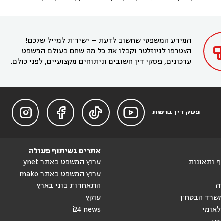
עורך דין בחריש
עורך דין בקיסריה
עורך דין בקדימה


בקרית מוצקין
עורך דין בקריית אתא
עורך דין


עורך דין ברמת השרון
עורך דין בתל מונד



בקריית חיים
עורך דין בקרית ביאליק
עורך דין


בחדרה

המידע המשפטי שחשוב לדעת – ישירות למייל שלכם!
הצטרפו לניוזלטר וקבלו את כל מה שחם בעולם המשפט
עדכונים, פסקי דין חשובים וניתוחים מקצועיים, לפני כולם.




פסק דין ברשת
אתרים בשיתוף פעולה
וף ותאונות
ערוץ המשפט באתר ynet
ערוץ המשפט באתר mako
ה
התאחדות בוני בארץ
שרד הבטחון
עוקץ
לאומי
i24 news