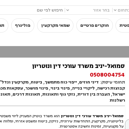
|
|
פטית
חוקרים פרטיים
שמאי מקרקעין
פוליגרף
תר
סמואל-יניב משרד עורכי דין ונוטריון
0508004754
תחומי עיסוק:
דיני חוזים
,
ייפוי כוח מתמשך
,
ביטוח
,
מקרקעין ונדל"ן
קבוצות רכישה
,
ליקויי בנייה
,
פינוי בינוי
,
פינוי מושכר
,
עסקאות מכר
ישראל
,
העברה בין דורית
,
נזקי גוף ותאונות
,
תאונות דרכים
,
תאונו
רשלנות
סמואל-יניב משרד עורכי דין ונוטריון
הוא משרד בוטיק המעניק ליווי משפטי 
בליטיגציה, מקרקעין, התחדשות עירונית, נזיקין, ביטוח ומשפט אזרחי, ומלווה
על מקצועיות, זמינות וחשיבה אסטרטגית.