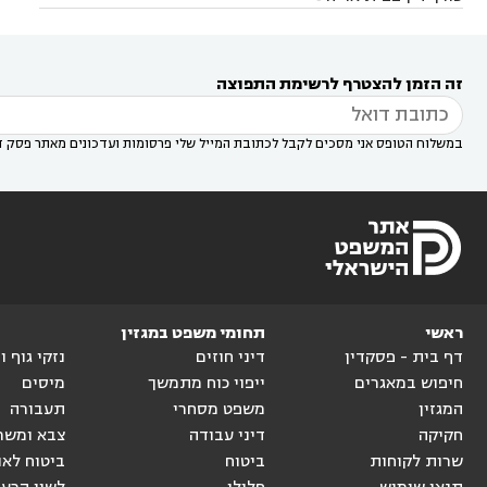
דין באזור
עורך דין בגן יבנה
עורך דין בעמק חפר



עורך דין במודיעין מכבים רעות
עורך דין במודיעין

רעות
עורך דין בסביון
עורך דין ברמת השרון
עורך



זה הזמן להצטרף לרשימת התפוצה
דין בשוהם

במשלוח הטופס אני מסכים לקבל לכתובת המייל שלי פרסומות ועדכונים מאתר פסק ד
ראשי
תחומי משפט במגזין
דף בית - פסקדין
דיני חוזים
נזקי גוף 
חיפוש במאגרים
ייפוי כוח מתמשך
מיסים
המגזין
משפט מסחרי
תעבורה
חקיקה
דיני עבודה
צבא ומשר
שרות לקוחות
ביטוח
ביטוח לאו