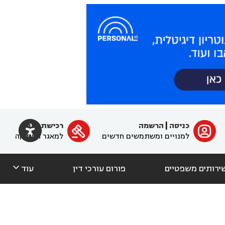

כניסה
|
הרשמה
רכישת מנוי
ﱐ

למנויים ומשתמשים חדשים
למאגר הפסיקה

ירותים משפטיים
פורום עורכי דין
עוד