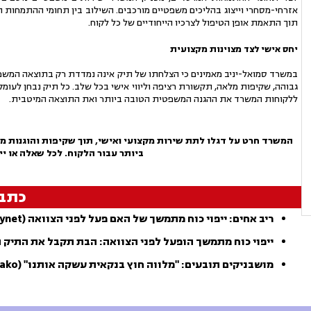
אזרחי-מסחרי וייצוג בהליכים משפטיים מורכבים. השילוב בין תחומי ההתמחות
תוך התאמת אופן הטיפול לצרכיו הייחודיים של כל לקוח.
יחס אישי לצד מצוינות מקצועית
במשרד סמואל-יניב מאמינים כי הצלחתו של תיק אינה נמדדת רק בתוצאה המשפטי
גבוהה, שקיפות מלאה, תקשורת רציפה וליווי אישי בכל שלב. כל תיק נבחן לעו
ללקוחות המשרד את ההגנה המשפטית הטובה ביותר ואת התוצאה המיטבית.
המשרד חרט על דגלו לתת שירות מקצועי ואישי, תוך שקיפות והוגנות מל
ביותר עבור הלקוח. לכל שאלה או יי
כתב
ריב אחים: ייפוי כוח מתמשך של האם פעל לפני הצוואה (ynet)
ייפוי כוח מתמשך הופעל לפני הצוואה: הבת תקבל את התיק 
מושבניקים תובעים: "מלווה חוץ בנקאית עשקה אותנו" (mako)