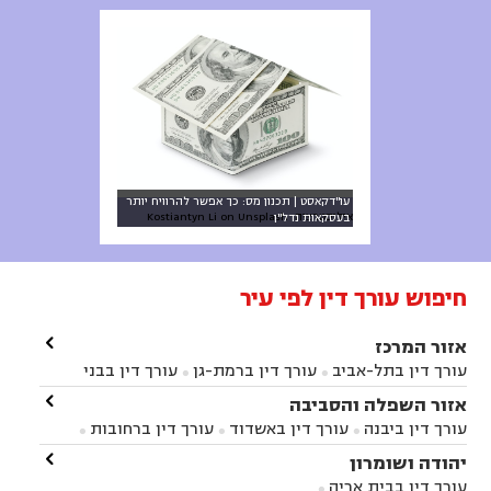
עו"דקאסט | תכנון מס: כך אפשר להרוויח יותר
אילוסטרציה: Kostiantyn Li on Unsplash
בעסקאות נדל"ן
חיפוש עורך דין לפי עיר

אזור המרכז
עורך דין בתל-אביב
עורך דין ברמת-גן
עורך דין בבני


ברק
עורך דין בפתח תקווה
עורך דין בראשון לציון

אזור השפלה והסביבה



עורך דין ברחובות
עורך דין בנס ציונה
עורך דין


עורך דין ביבנה
עורך דין באשדוד
עורך דין ברחובות



במודיעין
עורך דין בהרצליה
עורך דין בחולון
עורך



עורך דין בראשון לציון
עורך דין במודיעין
עורך דין

יהודה ושומרון


דין בקרית אונו
עורך דין ברמלה
עורך דין בקריית


בבאר יעקב
עורך דין בגדרה
עורך דין בכפר רות



אונו
עורך דין בבת ים
עורך דין בגבעת שמואל
עורך
עורך דין בבית אריה



