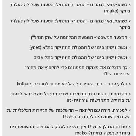
כשהנישואין נגמרים - המס רק מתחיל: הטעות שעלולה לעלות
ביוקר (mako)
כשהנישואין נגמרים - המס רק מתחיל: הטעות שעלולה לעלות
ביוקר
המצעד המשפטי- השפעת המלחמה על שוק הנדל"ן
נכשל ניסיון פינוי של המכולת הוותיקה בת"א (ynet)
נכשל ניסיון פינוי של המכולת הוותיקה בתל אביב
כך מנצלים את מצוקת המפונים כדי להקפיץ את מחירי
השכירות-13tv.
הלחץ עבד – בית הספר גילה א' לא יעבור לחרדים-kolhair
ההבטחות, הסיכונים והבחירות שביניהם: כל מה שכדאי לדעת
על פרויקט התחדשות עירונית-at
למכירה, דירה עם הלוואה – ההשלכות של הגזירות הכלכליות על
האזרחים שחולמים לקנות בית-13tv
סודות הנדלן ערוץ 12 איך נגשים לעסקה הגדולה והמשמעותית
ביותר שנעשה בחיינו?-mako