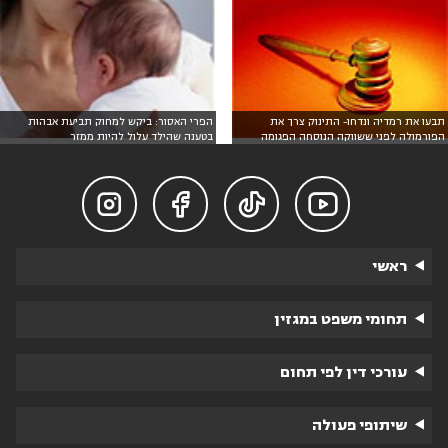
תבעו את רמדיה ונדחו- התינוק צרך את
הפרי האסור: ביקש למחוק תביעת אבהות
הפורמולה לפני ששווקה הנוסחה הפגומה
בטענה שהילד עלול להיות ממזר




ראשי
תחומי משפט במגזין
עורכי דין לפי תחום
שיתופי פעולה