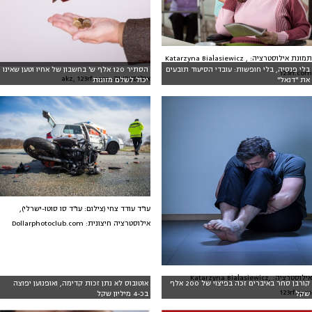
תמונת אילוסטרציה: Katarzyna Białasiewicz ,
בלי פנסיה, בלי חופשות: עובדי הסיעוד תובעים
הסתיר 120 אלף ש' בחשבון של אחיו וטען שאינו
123rf.com
אילוסטרציה: akz, 123rf.com
את "דנאל"
יכול לשלם מזונות
עו"ד עודד צחי (צילום: עו"ד סו סוטו-ישרלי),
אילוסטרציה חיצונית: Dollarphotoclub.com
אילוסטרציה: Katarzyna Białasiewicz,
קורבן סחר באיברים זכה בפיצוי של 200 אלף
אוטובוס לא נתן זכות קדימה, ואופנוען יפוצה
123rf.com
שקל
בכ-4 מיליון שקל