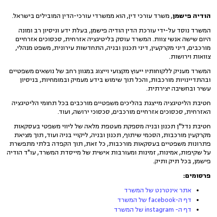
הודיה פישמן
, משרד עורכי דין, הוא ממשרדי עורכי-הדין המובילים בישראל.
המשרד נוסד על-ידי עורכת הדין הודיה פישמן, בעלת ידע וניסיון רב ומונה
היום שישה אנשי צוות. המשרד עוסק בליטיגציה אזרחית, סכסוכים אזרחיים
מורכבים, דיני מקרקעין, דיני תכנון ובניה, התחדשות עירונית, משפט מנהלי,
צוואות וירושות.
המשרד מעניק ללקוחותיו ייעוץ מקצועי וייצוג במגוון רחב של נושאים משפטיים
ובהתדיינויות מורכבות, והכל תוך שימוש בידע מעמיק ובמומחיות, בניסיון
עשיר ובחשיבה יצירתית.
חטיבת הליטיגציה מייצגת בהליכים משפטיים מורכבים בכל תחומי הליטיגציה
האזרחית, סכסוכים אזרחיים מורכבים, סכסוכי ירושה, ועוד.
חטיבת נדל"ן תכנון ובניה מספקת מעטפת מלאה של ליווי משפטי בעסקאות
מקרקעין מורכבות, הסכמי שיתוף, תכנון ובניה, ליקויי בניה ועוד, תוך מציאת
פתרונות משפטיים בעסקאות מורכבות, כל זאת, תוך הקפדה בלתי מתפשרת
על שקיפות, אמינות, זמינות ומעורבות אישית של מייסדת המשרד, עו"ד הודיה
פישמן, בכל תיק ותיק.
פרסומים:
אתר אינטרנט של המשרד
דף ה-facebook של המשרד
דף ה- instagram של המשרד