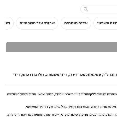

גום משפטי
עדים מומחים
שרותי עזר משפטיים
תמלול
 ונדל"ן
,
עסקאות מכר דירה
,
דיני משפחה
,
חלוקת רכוש
,
דיני
ים ומעניק ללקוחותיו ליווי משפטי יסודי, מסור ואישי, מתוך תפיסה שלפיה
 אסטרטגית רחבה ומעורבות מלאה בכל שלב של ההליך המשפטי.
ון מצבים מורכבים, מניעת סיכונים עתידיים והשגת תוצאות מדויקות ויעילות.