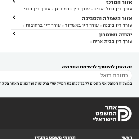

אזור המרכז
עורך דין בתל-אביב
עורך דין ברמת-גן
עורך דין בבני


ברק
עורך דין בפתח תקווה
עורך דין בראשון לציון

אזור השפלה והסביבה



עורך דין ברחובות
עורך דין בנס ציונה
עורך דין


עורך דין ביבנה
עורך דין באשדוד
עורך דין ברחובות



במודיעין
עורך דין בהרצליה
עורך דין בחולון
עורך



עורך דין בראשון לציון
עורך דין במודיעין
עורך דין

יהודה ושומרון


דין בקרית אונו
עורך דין ברמלה
עורך דין בקריית


בבאר יעקב
עורך דין בגדרה
עורך דין בכפר רות



אונו
עורך דין בבת ים
עורך דין בגבעת שמואל
עורך
עורך דין בבית אריה




דין באזור
עורך דין בגן יבנה
עורך דין בעמק חפר



עורך דין במודיעין מכבים רעות
עורך דין במודיעין

רעות
עורך דין בסביון
עורך דין ברמת השרון
עורך



זה הזמן להצטרף לרשימת התפוצה
דין בשוהם

במשלוח הטופס אני מסכים לקבל לכתובת המייל שלי פרסומות ועדכונים מאתר פסק ד
ראשי
תחומי משפט במגזין