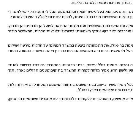
ך, מתוך מחויבות עמוקה לטובת הלקוח.
רות שנים. הוא בעל ניסיון יוצא דופן במשפט הפלילי והאזרחי, ייעץ למשרדי
ון סוגיות משפטיות מורכבות במיוחד, לרבות עתירות לבג"ץ וייעוץ פרלמנטרי.
וקה עם המערכת המשפטית ועם מנגנוני ההוצאה לפועל הן מבפנים והן מבחוץ.
רחיים מורכבים, לצד רקע עסקי משמעותי בישראל ובארצות הברית, המאפשר חיבור
יטת בר-אילן. את התמחותה ביצעה במשרד הממונה על חדלות פירעון ושיקום
לפועל וליטיגציה. כיום היא משמשת גם כעורכת דין נציגה במשרד הממונה במחוז
והרוח. ניסיונו כולל עיסוק בדיני פרטיות במסגרת עבודתו ברשות להגנת
זיקין ולשון הרע. אמיר מלווה לקוחות המשרד בתיקים קטנים וגדולים כאחד, תוך
 ניסיון עשיר בייצוג בבתי משפט בתחומי המשפט המסחרי, הנזיקין וחדלות
 בכנסים מקצועיים בארץ ובחו"ל.
אייה אנושית, המאפשרים ללקוחותיו להתמודד עם אתגרים משפטיים בביטחון,