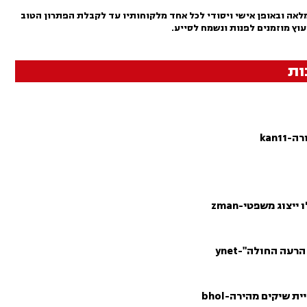
אה ובאופן אישי ויסודי לכל אחד מלקוחותיו עד לקבלת הפתרון הטוב
עוץ מוזמנים לפנות ונשמח לסייע.
ות
kan1
יצוג משפטי-zman
עה החולה"-ynet
 שיקים מהירה-bhol