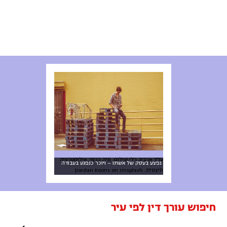
עו״ד ארביב רלי (צילום: מיה כרמי, אילוסטרציה
נפצע בעסק של אשתו – ויוכר כנפגע בעבודה
חיצונית: Jordan Koons on Unsplash)
חיפוש עורך דין לפי עיר