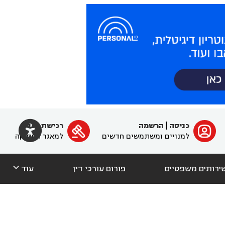

כניסה
|
הרשמה
רכישת מנוי
ﱐ

למנויים ומשתמשים חדשים
למאגר הפסיקה

ירותים משפטיים
פורום עורכי דין
עוד