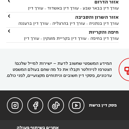

אזור הדרום
עורך דין בבאר שבע
עורך דין באשדוד
עורך דין


באשקלון
עורך דין בבאר טוביה
עורך דין בגן יבנה

אזור השרון והסביבה



עורך דין בניר הבנים
עורך דין בערד
עורך דין בקיבוץ


עורך דין בנתניה
עורך דין בהרצליה
עורך דין ברעננה


זיקים
עורך דין בנתיבות
עורך דין בקרית מלאכי



עורך דין בחדרה
עורך דין בכפר סבא
עורך דין בהוד

חיפה והקריות



השרון
עורך דין באבן יהודה
עורך דין בבנימינה



עורך דין בחיפה
עורך דין בקריית מוצקין
עורך דין


עורך דין בחריש
עורך דין בקיסריה
עורך דין בקדימה


בקרית מוצקין
עורך דין בקריית אתא
עורך דין


עורך דין ברמת השרון
עורך דין בתל מונד



בקריית חיים
עורך דין בקרית ביאליק
עורך דין


בחדרה

המידע המשפטי שחשוב לדעת – ישירות למייל שלכם!
הצטרפו לניוזלטר וקבלו את כל מה שחם בעולם המשפט
עדכונים, פסקי דין חשובים וניתוחים מקצועיים, לפני כולם.




פסק דין ברשת
אתרים בשיתוף פעולה