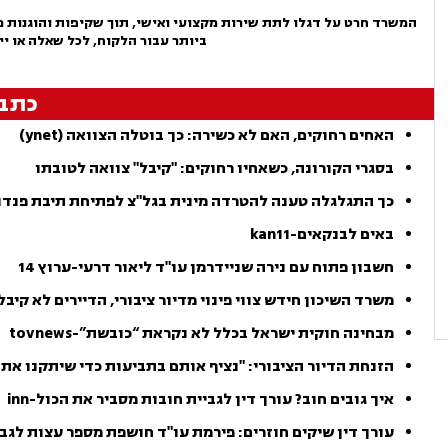
המשרד חרט על דגלו לתת שירות מקצועי ואישי, תוך שקיפות והוגנות מל
ביותר עבור הלקוח, לכל שאלה או יי
כתב
האחים רחוקים, האם לא כשירה: כך בוטלה הצוואה (ynet)
בסגרי הקורונה, כשאחיו רחוקים: "קיבל" צוואה לטובתו
כך התגלגלה טענה להטרדה מינית בגל"צ לפתיחת תיבת פנדורה-1
באים לבנקאים-kan11
חשבון פתוח עם נירה שניידרמן עו"ד ליאור דרעי-ערוץ 14
משרד השיכון חידש צווי פינוי מדיור ציבורי, הדיירים לא קיבלו י
מבחינה חוקית ישראל בכלל לא נקראת “כובשת”-tovnews
הזנחת הדיור הציבורי: "נציף אותם בתביעות כדי שיתקנו את הר
איך גובים חוב? עורך דין לגביית חובות מסביר את הכול-inn
עורך דין שיקים חוזרים: פירמת עו"ד חושפת מספר עצות לגביית