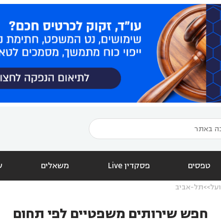
טפסים
פסקדין Live
משאלים
ש
על
תל-אביב
חפש שירותים משפטיים לפי תחום