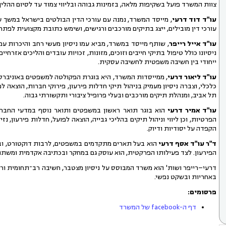
צוות המשרד פועל בשקיפות מלאה, בזמינות גבוהה ובליווי צמוד עד לסיום ההלי
עו"ד דוד דרעי
, מייסד המשרד, נמנה עם עורכי הדין הבולטים בישראל במשך עש
עורכי דין מובילים, ייצג בתיקים מורכבים ורגישים, ושימש כתובת מקצועית לפתר
עו"ד אייל רייפר
, שותף מייסד במשרד, מביא עמו ניסיון מעשי רחב והיכרות עמ
ניסיונו כולל טיפול בתיקי חייבים וזוכים, מזונות, זכויות עובדים והליכים אז
ייחודי בין חשיבה משפטית לחשיבה עסקית.
עו"ד ליאור דרעי
, ממייסדות המשרד, היא בוגרת הפקולטה למשפטים באוניברס
כלכלי, וצברה ניסיון מעמיק בניהול תיקי חדלות פירעון, פירוקי חברות, הוצאה 
תל אביב, ומנהלת תיקים מורכבים ובעלי פרופיל ציבורי ותקשורתי גבוה.
עו"ד אמיר דרעי
הוא בוגר תואר ראשון במשפטים ותואר נוסף במדעי החברה 
הפרטיות, וכן ליווי וניהול תיקים בהליכי גבייה, הוצאה לפועל, חדלות פירעון, נ
הקפדה על יסודיות ודיוק.
ד"ר עו"ד אסף דרעי
הוא בעל תארים מתקדמים במשפטים, לרבות דוקטורט, ובעל
הפירעון. לצד פעילותו הפרקטית, הוא עוסק גם במחקר ובכתיבה אקדמית ומשתתף
דרעי–רייפר ושות' הוא משרד המבוסס על ניסיון מצטבר, חשיבה רב־תחומית ור
באחריות ובשקט נפשי.
פרסומים:
דף ה-facebook של המשרד