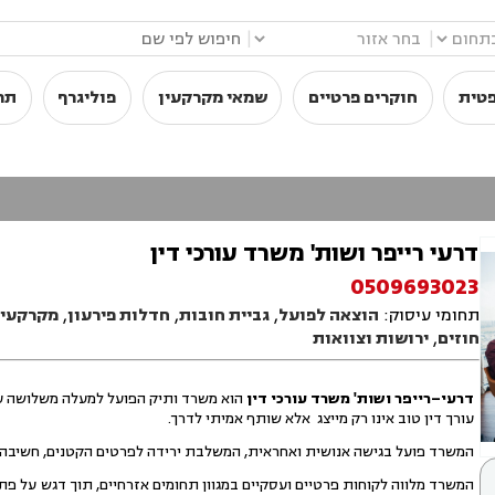
|
|
פטית
חוקרים פרטיים
שמאי מקרקעין
פוליגרף
תר
דרעי רייפר ושות' משרד עורכי דין
0509693023
תחומי עיסוק:
הוצאה לפועל
,
גביית חובות
,
חדלות פירעון
,
מקרקעין
חוזים
,
ירושות וצוואות
דרעי–רייפר ושות' משרד עורכי דין
הוא משרד ותיק הפועל למעלה משלושה עשור
עורך דין טוב אינו רק מייצג אלא שותף אמיתי לדרך.
המשרד פועל בגישה אנושית ואחראית, המשלבת ירידה לפרטים הקטנים, חשיבה
המשרד מלווה לקוחות פרטיים ועסקיים במגוון תחומים אזרחיים, תוך דגש על פתר