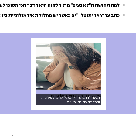
למה תחושת ה"לא נעים" מול הלקוח היא הדבר הכי מסוכן לעסק?-
כתב ערוץ 14 יתנצל: "גם כאשר יש מחלוקת אידאולוגיית בין אנשים, לא צריך לטעון טענות שאינן נכונות-ערוץ 14
אילוסטרציה: Fa Barbosa, Unsplash
תבעה להתגרש "רק" בגלל אלימות מילולית –
והפסידה כתובה ומזונות