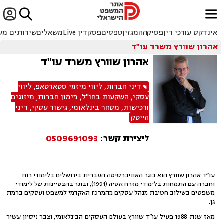


ﱐ
אינדקס עורכי דין
פסיקה
המגזין
טפסים
פסקדין Live
משאלים
שירותים מש
אהרון שוורץ משרד עו"ד
אהרון שוורץ משרד עו"ד
דיני חברות
,
ליווי מיזמי סטארטאפ
,
ליווי
עסקי
,
השקעות בחו"ל
,
מימון חברות
,
מיזוגים
ורכישות
,
מסחר בינלאומי
,
גישור עסקי
,
דיני
הייטק
ליצירת קשר:
0509691093
עו״ד אהרון שוורץ הוא בוגר האוניברסיטה העברית בירושלים בלימודי רוח
וחברה עם התמחות בלימודי מזרח אסיה (1991), ובוגר בהצטיינות של לימודי
משפטים בשילוב חטיבת מנהל עסקים מהמרכז האקדמי למשפט ועסקים ברמת
גן.
מאז שנת 1988 פעיל עו״ד שוורץ בעולם העסקים הבינלאומי, וצבר ניסיון עשיר