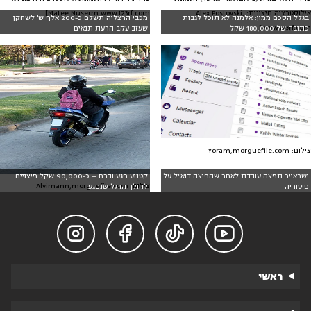
אילוסטרציה חיצונית: Alex Postovski,
Matee Nuserm www.123rf.com]
בגלל הסכם ממון: אלמנה לא תוכל לגבות
מכבי הרצליה תשלם כ-200 אלף ש' לשחקן
www.123rf.com]
כתובה של 180,000 שקל
שעזב עקב הרעת תנאים
צילום: Yoram,morguefile.com
ישראייר תפצה עובדת לאחר שהפיצה דוא"ל על
קטנוע פגע וברח – כ-90,000 שקל פיצויים
צילום: Alvimann,morguefile.com
פיטוריה
להולך הרגל שנפגע




ראשי