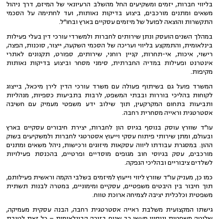
בליווי חברות, יזמים ומשקיעים החל מהשלב הרעיונאי של המיזם, דרך ניהול
משאים ומתנים מורכבים, ביצוע בדיקות נאותות, ועד לחתימה על הסכמי
התקשרות והוצאה לפועל של מיזמים עסקיים בארץ ובחו״ל.
במהלך השנים הועסק ונתן שירותים לחברות ולמשרדי עורכי דין בעלי פעילות
בינלאומית, והתמקצע בליווי ועריכה של הסכמי השקעה, ייצור, סוכנות, הפצה,
רישוי, איכות, אי-תחרות, קניין רוחני, שירותים, ספורט, תקנונים לאתרי
אינטרנט ופעילות במדיה החברתית, סימני מסחר וביצוע בדיקות נאותות
מקיפות.
המשרד פועל גם בשיתוף פעולה עם משרד עורכי הדין לירן מיכאל, בייצוג
לקוחות בהליכי בוררות ובבתי המשפט, לרבות בתביעות כספיות, מנהליות
ותביעות בתחום המקרקעין, תוך שילוב ידע משפטי מעמיק עם חשיבה
אסטרטגית וראייה מסחרית רחבה.
עו״ד שוורץ עוסק בנוסף בגיוס הון לחברות, יצירת חיבורים עסקיים בארץ
ובעולם, ומתן שירותי פיתוח עסקי וייעוץ אסטרטגי לחברות ולמשקיעים בשוק
ההון. במסגרת עבודתו ליווה עסקאות מיזוגים ורכישות, ניהל משאים ומתנים
מורכבים, עסק בגיוסי חוב מגופים מוסדיים ופרטיים, בהכנסת פעילויות
לשלדים ציבוריים ובהליכי הנפקה.
כמו כן, מעניק עו״ד שוורץ ליווי וייעוץ למיזמים בשלבי הקמה וראשית פעילותם,
תוך חיבור בין היבטים משפטיים, עסקיים ומימוניים, במטרה לבנות תשתית
משפטית וכלכלית יציבה לצמיחה ארוכת טווח.
גישתו המקצועית משלבת ראייה אסטרטגית רחבה, הבנה עסקית מעמיקה,
שליטה משפטית וניסיון מעשי רב שנים בזירה הבינלאומית – כל זאת לטובת