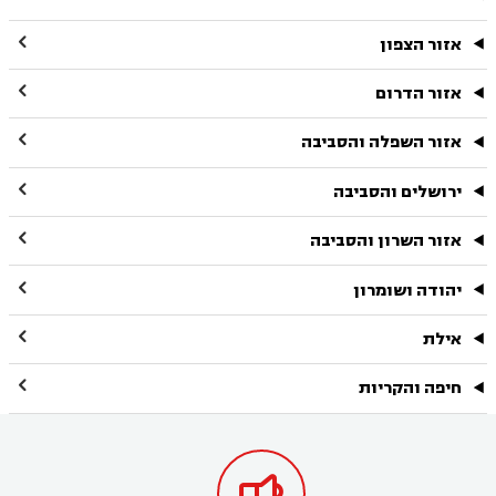

אזור הצפון

אזור הדרום

אזור השפלה והסביבה

ירושלים והסביבה

אזור השרון והסביבה

יהודה ושומרון

אילת

חיפה והקריות
