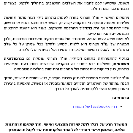
תאונה, שיסייעו לכם להבין את השלבים החשובים בתהליך ולנקוט בצעדים
הנכונים כבר מההתחלה.
מהמקום האישי – עו"ד חצרוני בחרה לעסוק בתחום נזקי הגוף מתוך תחושת
שליחות ואמונה עמוקה כי בתקופה קשה זו, כאשר אדם נפגע בגופו או בנפשו,
עליו להתמקד אך ורק בתהליך ההחלמה והשיקום, בעוד היא דואגת להיבטים
המשפטיים והבירוקרטיים.
לא פעם מוצא עצמו הנפגע מתמודד מול גופים חזקים ומערכות מורכבות, ולכן
המטרה של עו"ד חצרוני היא ללוות, לסייע ולהקל ככל שניתן על כל שלב
בתהליך עד לקבלת הפיצוי המלא, תוך שמירה על זכויותיו של הלקוח.
בנוסף להתמחותה בתחום הנזיקין, עו"ד חצרוני עוסקת גם
בגרפולוגיה
משפטית
, ומשלבת ידע ייחודי זה במקרים הדורשים חוות דעת מקצועית
בתחום, כגון בדיקות אותנטיות של מסמכים וחתימות בהליכים משפטיים.
עו"ד אלינור חצרוני מחויבת להעניק שירות מקצועי, רגיש ומותאם אישית, מתוך
הבנה עמוקה של האתגרים הנלווים לפגיעה גופנית או נפשית, ומאמינה ביצירת
ביטחון ושקט נפשי ללקוחותיה לאורך כל הדרך.
פרסומים:
דף ה-facebook של המשרד
המשרד חרט על דגלו לתת שירות מקצועי ואישי, תוך שקיפות והוגנות
מלאה, ובאופן אישי ויסודי לכל אחד מלקוחותיו עד לקבלת הפתרון