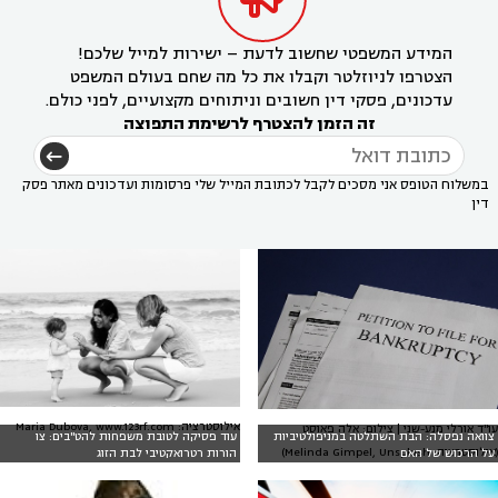
המידע המשפטי שחשוב לדעת – ישירות למייל שלכם!
הצטרפו לניוזלטר וקבלו את כל מה שחם בעולם המשפט
עדכונים, פסקי דין חשובים וניתוחים מקצועיים, לפני כולם.
זה הזמן להצטרף לרשימת התפוצה
במשלוח הטופס אני מסכים לקבל לכתובת המייל שלי פרסומות ועדכונים מאתר פסק
דין
אילוסטרציה: Maria Dubova, www.123rf.com
עו"ד אורלי מנע-שני | צילום: אלה פאוסט
צוואה נפסלה: הבת השתלטה במניפולטיביות
עוד פסיקה לטובת משפחות להט"בים: צו
(אילוסטרציה: Melinda Gimpel, Unsplash)
על הרכוש של האם
הורות רטרואקטיבי לבת הזוג