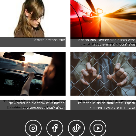
"מסע פורשה חוצה אירופה": עסק מתחרה
אונס במחלקה הסגורה
[אילוסטרציה חיצונית: hxdyl, 123rf.com]
נאלץ להפסיק להשתמש בסלוגן
אילוסטרציה: Mitch Lensink on Unsplash
עו"ד אסף ורשה | צילום: רגב כלף [אילוסטרציה
מי יקבל נכסים שהותירה בת 85 במרכז תל
הפניקס טענה שהתביעה היא הונאה – אך
חיצונית: takahiro taguchi on Unsplash]
אביב – היורשת או אסיר משוחרר?
תשלם לנפגעת 200,000 שקל



