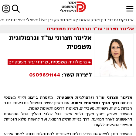


ﱐ
אינדקס עורכי דין
פסיקה
המגזין
טפסים
פסקדין Live
משאלים
שירותים מש
אלינור חצרוני עו"ד וגרפולוגית משפטית
אלינור חצרוני עו"ד וגרפולוגית
משפטית
גרפולוגיה משפטית
,
שרותי עזר משפטיים
ליצירת קשר:
0509691144
אלינור חצרוני עו"ד וגרפולגית משפטית
מתמחה בייצוג וליווי משפטי
בתחום
נזקי הגוף ותביעות ביטוח
, עם ניסיון עשיר בטיפול בתביעות כנגד
חברות ביטוח, רשויות, מעבידים, תאונות דרכים ותאונות שונות.
המשרד מעניק ייעוץ מקיף וליווי אישי בכל שלבי ההליך החל מהרגעים
הראשונים לאחר הפגיעה, דרך בניית התיק הרפואי, ועד להשגת מלוא הזכויות
והפיצוי המגיעים ללקוח.
במשרד ניתן למצוא גם מידע וכלים ראשוניים להתנהלות נכונה לאחר אירוע