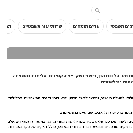

גום משפטי
עדים מומחים
שרותי עזר משפטיים
תמלול
ת מס
,
הלבנת הון
,
רישוי נשק
,
ייצוג קטינים
,
אלימות במשפחה
,
יעה בינלאומית
ילי למעלה מעשור, ונחשב לבעל ניסיון יוצא דופן בזירה המשפטית הפלילית
 ולאחר מכן כפרקליט בכיר בפרקליטות מחוז מרכז. במסגרת תפקידים אלו,
 תיקים מורכבים והופיע רבות בבתי המשפט, כולל תיקים שעסקו בעבירות