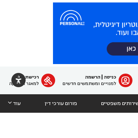

כניסה
|
הרשמה
רכישת מנוי
ﱐ

למנויים ומשתמשים חדשים
למאגר הפסיקה

ירותים משפטיים
פורום עורכי דין
עוד