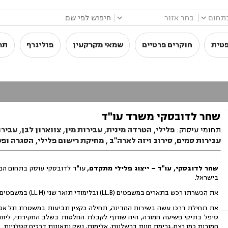
|
|
פטית
חוקרים פרטיים
שמאי מקרקעין
פוליגרף
תר
שחר לדובסקי משרד עו"ד
תחומי עיסוק:
פלילי
,
הטרדה מינית
,
עבירות מין
,
צווארון לבן
,
עבירו
עבירות סמים
,
סירוב ויזה לארה"ב
,
מחיקת רישום פלילי
,
הסגרה ופש
שחר לדובסקי, עו"ד – ייצוג פלילי מתקדם,
עו"ד לדובסקי
עוסק בתחום הפל
בישראל.
את הכשרתו רכש בתארים במשפטים (LL.B) ובלימודי תואר שני (LL.M) במשפטים מאוניברסיטת תל אביב, שם סיים בהצטיינות.
את תחילת דרכו עשה בשירות המדינה, תחילה כקצין תביעות במשטרת תל אביב
טיפל בתיקי פשיעה חמורה, היה שותף לקבלת החלטות בשלב החקירתי, ליווה
חמורות כמו רצח, גרימת מוות ברשלנות, אלימות, נשק ותאונות דרכים קטלניות.