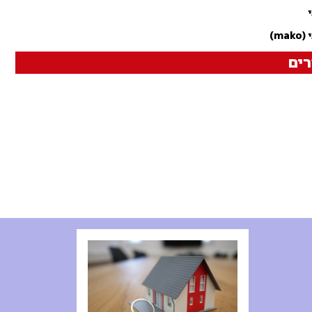
m)
ים