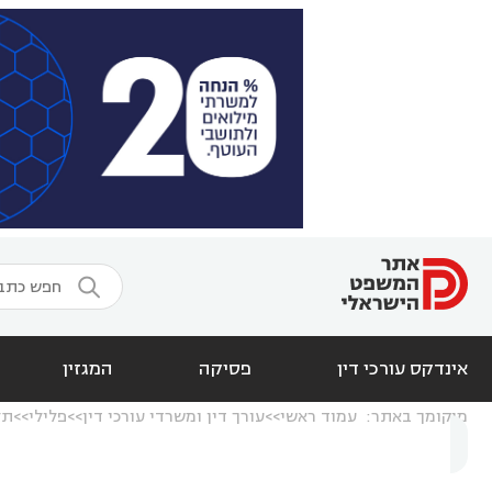

אינדקס עורכי דין
פסיקה
המגזין
מיקומך באתר:
עמוד ראשי
עורך דין ומשרדי עורכי דין
פלילי
תל