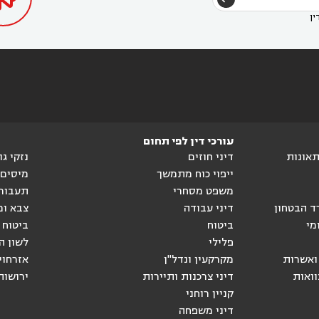
ין
עורכי דין לפי תחום
ותאונות
דיני חוזים
נזקי ג
ייפוי כוח מתמשך
מיסים
משפט מסחרי
תעבור
ד הבטחון
דיני עבודה
צבא ומ
מי
ביטוח
ביטוח 
פלילי
לשון ה
ואשרות
מקרקעין ונדל"ן
אזרחוי
וואות
דיני צרכנות ותיירות
ירושות
קניין רוחני
דיני משפחה