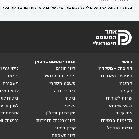
במשלוח הטופס אני מסכים לקבל לכתובת המייל שלי פרסומות ועדכונים מאתר פסק ד
ראשי
תחומי משפט במגזין
דף בית - פסקדין
דיני חוזים
נזקי גוף 
חיפוש במאגרים
ייפוי כוח מתמשך
מיסים
המגזין
משפט מסחרי
תעבורה
חקיקה
דיני עבודה
צבא ומשר
שרות לקוחות
ביטוח
ביטוח לאו
תנאי שימוש
פלילי
לשון הרע
צור קשר
מקרקעין ונדל"ן
אזרחויות 
מדיניות פרטיות
דיני צרכנות ותיירות
ירושות וצ
גרסת מובייל
קניין רוחני
דיני משפחה