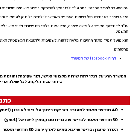
עם המעבר למגזר הפרטי, בחר עו"ד לדובסקי להתמקד בייצוג נאשמים וחשודים תוך
הידע שצבר בעבודתו מול רשויות האכיפה מאפשר לו לנתח כל תיק לעומק, לזהות 
עו"ד לדובסקי מקפיד על גישה ישירה, מקצועיות בלתי מתפשרת וליווי אישי לא
המשפט.
הוא פועל תמיד מתוך מחויבות מלאה ללקוח, לשקיפות ולתוצאה המשפטית האופ
פרסומים:
דף ה-facebook של המשרד
המשרד חרט על דגלו לתת שירות מקצועי ואישי, תוך שקיפות והוגנות מל
ביותר עבור הלקוח. לכל שאלה או יי
כתב
40 חודשי מאסר למעורב בזריקת רימון על בית לא נכון (ynet)
30 חודשי מאסר לבריטי שהבריח סם קטמין לישראל (ynet)
הסדר טיעון: בריטי שייבא סמים לארץ ירצה 30 חודשי מאסר