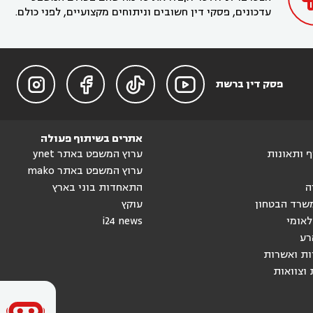
עדכונים, פסקי דין חשובים וניתוחים מקצועיים, לפני כולם.




פסק דין ברשת
אתרים בשיתוף פעולה
וף ותאונות
ערוץ המשפט באתר ynet
ערוץ המשפט באתר mako
ה
התאחדות בוני בארץ
שרד הבטחון
עוקץ
לאומי
i24 news
רע
ות ואשרות
 וצוואות