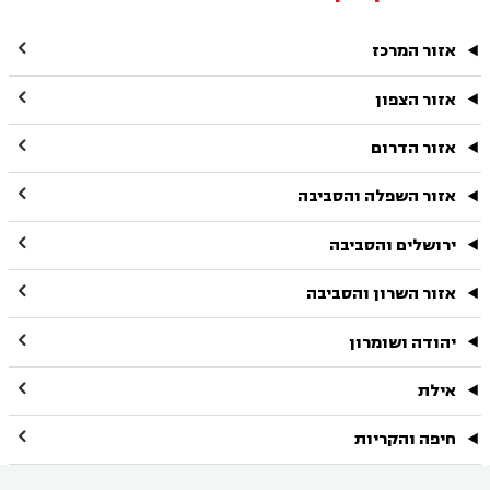

אזור המרכז

אזור הצפון

אזור הדרום

אזור השפלה והסביבה

ירושלים והסביבה

אזור השרון והסביבה

יהודה ושומרון

אילת

חיפה והקריות