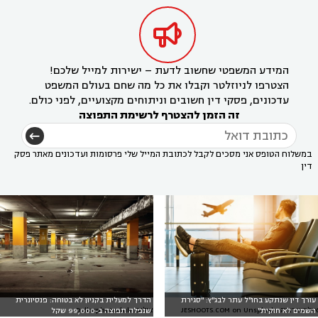

המידע המשפטי שחשוב לדעת – ישירות למייל שלכם!
הצטרפו לניוזלטר וקבלו את כל מה שחם בעולם המשפט
עדכונים, פסקי דין חשובים וניתוחים מקצועיים, לפני כולם.
זה הזמן להצטרף לרשימת התפוצה
במשלוח הטופס אני מסכים לקבל לכתובת המייל שלי פרסומות ועדכונים מאתר פסק
דין
עורך דין שנתקע בחו"ל עתר לבג"ץ: "סגירת
הדרך למעלית בקניון לא בטוחה: פנסיונרית
אילוסטרציה: JESHOOTS.COM on Unsplash
צילום: Dollarphotoclub
השמים לא חוקית"
שנפלה תפוצה ב-99,000 שקל