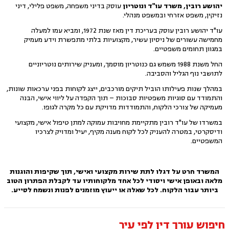
יהושע רובין, משרד עו"ד ונוטריון
עוסק
בדיני משפחה, משפט פלילי, דיני
נזיקין, משפט אזרחי ובמשפט מנהלי.
עו"ד יהושע רובין עוסק בעריכת דין מאז שנת 1972, ומביא עמו למעלה
מחמישה עשורים של ניסיון עשיר, מקצועיות בלתי מתפשרת וידע מעמיק
במגוון תחומים משפטיים.
החל משנת 1988 משמש גם כנוטריון מוסמך, ומעניק שירותים נוטריוניים
לתושבי נוף הגליל והסביבה.
במהלך שנות פעילותו הוביל תיקים מורכבים, ייצג לקוחות בפני ערכאות שונות,
והתמודד עם סוגיות משפטיות סבוכות – תוך הקפדה על ליווי אישי, הבנה
מעמיקה של צורכי הלקוח, והתמודדות מדויקת עם כל מקרה לגופו.
במשרדו של עו"ד רובין מתקיימת מחויבות עמוקה למתן טיפול אישי, מקצועי
ודיסקרטי, במטרה להעניק לכל לקוח מענה מקיף, יעיל ומדויק לצרכיו
המשפטיים.
המשרד חרט על דגלו לתת שירות מקצועי ואישי, תוך שקיפות והוגנות
מלאה ובאופן אישי ויסודי לכל אחד מלקוחותיו עד לקבלת הפתרון הטוב
ביותר עבור הלקוח. לכל שאלה או ייעוץ מוזמנים לפנות ונשמח לסייע.
חיפוש עורך דין לפי עיר