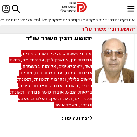


ﱐ
אינדקס עורכי דין
פסיקה
המגזין
טפסים
פסקדין Live
משאלים
שירותים מש
יהושע רובין משרד עו"ד
יהושע רובין משרד עו"ד
דיני משפחה
,
פלילי
,
הטרדה מינית
,
עבירות מין
,
צווארון לבן
,
עבירות מס
,
רישוי
נשק
,
ייצוג קטינים
,
אלימות במשפחה
,
עבירות סמים
,
ועדת שחרורים
,
מחיקת
רישום פלילי
,
נזקי גוף ותאונות
,
תאונות
דרכים
,
תאונות עבודה
,
תאונות ספורט
,
בריאות הנפש
,
אובדן כושר עבודה
,
תאונות
תלמידים
,
תאונות עקב רשלנות
,
משפט
אזרחי
,
מעמד אישי
ליצירת קשר: