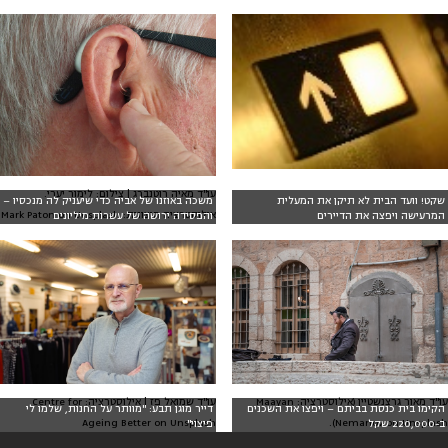
עו"ד מאיה רוטנברג | צילום: לימור יערי.
שקט! וועד הבית לא תיקן את המעלית
משכה באוזנו של אביה כדי שיעניק לה מנכסיו –
אילוסטרציה חיצונית: Mark Paton on Unsplash
המרעישה ויפצה את הדיירים
והפסידה ירושה של עשרות מיליונים
עו"ד מאור גרצנשטיין (אילוסטרציה: Maayan
עו"ד שמואל פז | אילוסטרציה: Centre for
הקימו בית כנסת בביתם – ויפצו את השכנים
דייר מוגן תבע: "מוותר על החנות, שלמו לי
Ageing Better on Unsplash
Nemanov on Unsplash).
ב-220,000 שקל
פיצוי"