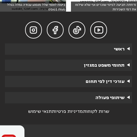
תמונת אילוסטרציה: serezniy, 123rf.com
נדחתה תביעה לפינוי שוכרים אף שלא שילמו
ביטוח לאומי שלל מנפגע עבודה גמלה בגלל
תמונת אילוסטרציה: sudok1, 123rf.com
את דמי השכירות
טעות בטופס




ראשי
תחומי משפט במגזין
עורכי דין לפי תחום
שיתופי פעולה
שרות לקוחות
מדיניות פרטיות
תנאי שימוש