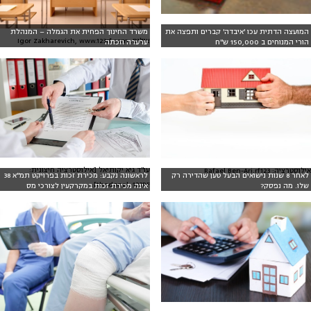
המועצה הדתית עכו 'איבדה' קברים ותפצה את
משרד החינוך הפחית את הגמלה – המנהלת
צילום: Igor Zakharevich, www.123rf.com
הורי המנוחים ב 150,000 ש"ח
ערערה וזכתה
עו"ד גיא יקותיאל [אילוסטרציה חיצונית:
אילוסטרציה: Rafael Ben-Ari.rf123
לאחר 8 שנות נישואים הבעל טען שהדירה רק
לראשונה נקבע: מכירת זכות בפרויקט תמ"א 38
thodonal, 123RF]
שלו. מה נפסק?
אינה מכירת זכות במקרקעין לצורכי מס