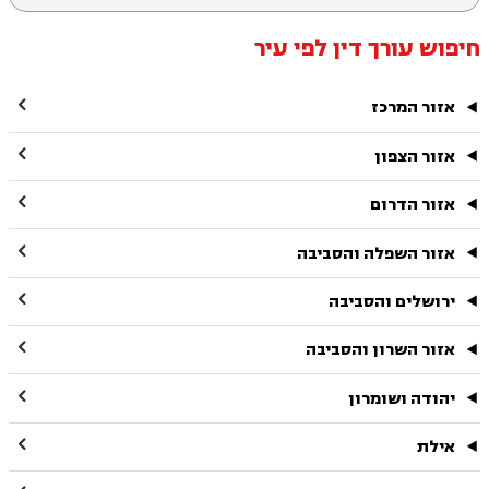
חיפוש עורך דין לפי עיר

אזור המרכז

אזור הצפון

אזור הדרום

אזור השפלה והסביבה

ירושלים והסביבה

אזור השרון והסביבה

יהודה ושומרון

אילת