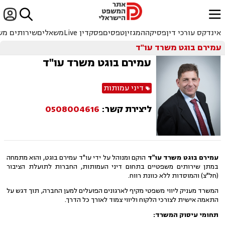


ﱐ
אינדקס עורכי דין
פסיקה
המגזין
טפסים
פסקדין Live
משאלים
שירותים מש
עמירם בוגט משרד עו"ד
עמירם בוגט משרד עו"ד
דיני עמותות
ליצירת קשר:
0508004616
עמירם בוגט משרד עו"ד
הוקם ומנוהל על ידי עו"ד עמירם בוגט, והוא מתמחה
במתן שירותים משפטיים בתחום דיני העמותות, החברות לתועלת הציבור
(חל"צ) והמוסדות ללא כוונת רווח.
המשרד מעניק ליווי משפטי מקיף לארגונים הפועלים למען החברה, תוך דגש על
התאמה אישית לצורכי הלקוח וליווי צמוד לאורך כל הדרך.
תחומי עיסוק המשרד: