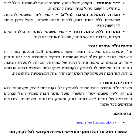
דיני עמותות
– הקמה, ניהול וייעוץ משפטי שוטף לעמותות, כולל ליווי
בתהליכי רישום, ניהול פנימי וציות לרגולציה.
חברות לתועלת הציבור (חל"צ)
– ייעוץ וליווי משפטי לחברות
שפועלות ללא כוונת רווח, לרבות מבנה משפטי, ניהול תקין וציות
לדרישות הדין.
מוסדות ללא כוונת רווח
– ייעוץ משפטי למוסדות פילנתרופיים
וקרנות, לרבות בנושאי מיסוי, ממשל תאגידי ורגולציה.
אודות עו"ד עמירם בוגט:
עו"ד עמירם בוגט הוא בוגר תואר ראשון במשפטים (LL.B) ומוסמך כעורך דין
בישראל. בעבר כיהן כיו"ר רשם העמותות, תפקיד במסגרתו צבר ידע וניסיון
ייחודיים ברגולציה, פיקוח וניהול תקין של עמותות וחברות לתועלת הציבור.
ניסיונו הרב מאפשר לו להעניק ללקוחותיו ייעוץ וליווי משפטי ברמה הגבוהה
ביותר, תוך הבנה מעמיקה של האתגרים והדרישות המשפטיות בתחום זה.
ייחודיות המשרד:
משרד עו"ד עמירם בוגט מחויב להעניק לכל לקוח יחס אישי, מקצועיות ללא
פשרות וליווי משפטי יסודי. המשרד פועל מתוך הבנה מעמיקה של הצרכים
הייחודיים של גופים ללא כוונת רווח, ומספק פתרונות משפטיים יצירתיים
ומדויקים לכל אתגר.
פרסומים:
דף ה-facebook של המשרד
המשרד חרט על דגלו מתן יחס אישי ושירות מקצועי לכל לקוח, תוך