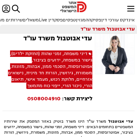


ﱐ
אינדקס עורכי דין
פסיקה
המגזין
טפסים
פסקדין Live
משאלים
שירותים מש
עדי אבוטבול משרד עו"ד
עדי אבוטבול משרד עו"ד
דיני משפחה
,
זמני שהות (החזקת ילדים)
,
גישור במשפחה
,
ידועים בציבור
,
אפוטרופסות
,
הסכמי ממון
,
אבהות
,
מזונות
,
משמורת
,
גירושין
,
הורות חד מינית
,
נישואים
אזרחיים
,
חלוקת רכוש
,
מעמד אישי
,
תיאום
הורי
,
ניכור הורי
,
ייפוי כוח מתמשך
ליצירת קשר:
0508004910
עדי אבוטבול
משרד עו"ד הינו משרד בוטיק באזור המספק את שירותיו
המשפטיים בתחומים הבאים: דיני משפחה, זמני שהות, גישור במשפחה, ידועים
בציבור, אפוטרופסות, הסכמי ממון, אבהות, מזונות, משמורת, גירושין, הורות