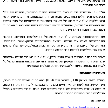
חד מינית, נישואים אזרחיים, חלוקת רכוש, מעמד אישי, תיאום הורי, ניכור הורי,
ייפוי כוח מתמשך.
עו"ד עדי אבוטבול ידועה בשל מקצועיות חסרת הפשרות, ההבנה של כלל
ההיבטים והשיקולים המורכבים שבתחום דיני המשפחה, תוך מתן יחס אישי
ורגש ללקוח. עו"ד עדי אבוטבול פועלת בנמרצות ובמקצועיות על מנת להשיג
את המטרות של הלקוח, שהוחלטו מראש באמצעות בניית אסטרטגיה משפטית
נכונה עבורו ועבור התא המשפחתי.
את התמתחותה עשתה עו"ד עדי אבוטבול בפרקליטות המדינה. במהלך
התמתחותה ייצגה את מדינת ישראל בממלכתיות ובמקצועיות הנדרשת.
התיקים עליהם עבדה היו תיקים שזכו לסיקור גבוה, ובחלקם סייעה עו"ד לנשים
שסובלות מאלימות לפתוח דרך חדשה בחייהן.
לאחר הסמכתה כחברת לשכת עורכי הדין, עו"ד עדי אבוטבול הבינה שהייעוד
שלה הוא דיני המשפחה. הניסיון האישי וההזדהות עם הרגשות והפחדים של כל
לקוח, הם שהופכים אותה למקצועית יותר, סבלנית ואמפתית.
תעודות והסמכות:
בעלת תואר ראשון (LL.B) ותואר שני (LL.M) במשפטים מאוניברסיטת חיפה,
אשר סיימה את לימודיה האקדמיים בהצטיינות.במהלך לימודי התואר הראשון,
שימשה כעוזרת משפטית של כבוד השופט ארז פורת וכבוד השופט שמואל
מנדלבום בבית המשפט המחוזי בחיפה.
פרסומים:
דף ה- facebook של המשרד