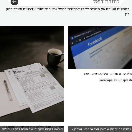
במשלוח הטופס אני מסכים לקבל לכתובת המייל שלי פרסומות ועדכונים מאתר פסק
דין
עו"ד עזרא גולדמן, אילוסטרציה: con-
karampelas, unsplash
עו״ד אורן סבן | צילום: ארז שטיינר, אילוסטרציה:
כתבה בפייסבוק שמאמן הכושר רמאי ושקרן -
הורשע בקיזוז פיקטיבי של מע״מ בסך 47 מיליון