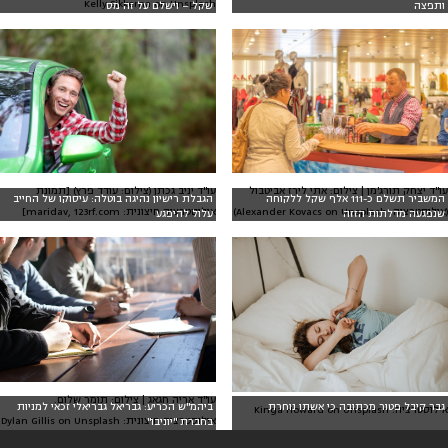
Kelly Sikkema on Unsplash
ותפצה
שקל – וישלם על זה מס
עו"ד יצחק תורג'מן | צילום: אתי לירז אביטבול
עו"ד יניב גכתן (צילום: עודד פרץ) [תמונת
המשביר תשלם כ-111 אלף שקל ללקוחה
הגבלת רישיון נהיגה בוטלה: עיסוקו של החייב
(אילוסטרציה: Alexander Kovacs on Unsplash)
אילוסטרציה חיצונית: maridav, 123rf.com]
שנפגעה מדלתות הזזה
עלול להיפגע
עו"ד אריה חגאג | צילום: תומר שלום.
גבר קיבל פטור מכתובה כי אשתו נוחרת
ביהמ"ש הכריע: גבריאל גבריאלי זכאי למניות
אילוסטרציה: Kinga Howard on Unsplash
אילוסטרציה חיצונית: Dylan Gillis on Unsplash
בחברת "יוניבו"