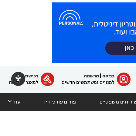

כניסה
|
הרשמה
רכישת מנוי
ﱐ

למנויים ומשתמשים חדשים
למאגר הפסיקה

ירותים משפטיים
פורום עורכי דין
עוד