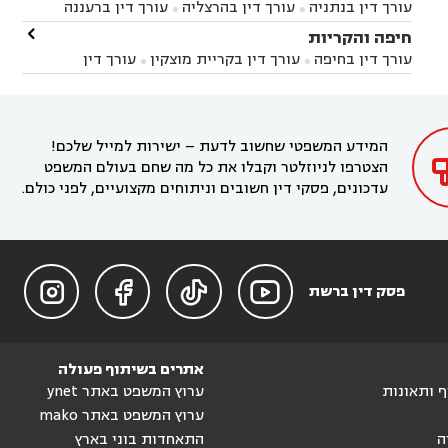
עורך דין בנתניה
עורך דין בהרצליה
עורך דין ברעננה


זיקים
עורך דין בנתיבות
עורך דין בקרית מלאכי



עורך דין בחדרה
עורך דין בכפר סבא
עורך דין בהוד

חיפה והקריות



השרון
עורך דין באבן יהודה
עורך דין בבנימינה



עורך דין בחיפה
עורך דין בקריית מוצקין
עורך דין


עורך דין בחריש
עורך דין בקיסריה
עורך דין בקדימה


בקרית מוצקין
עורך דין בקריית אתא
עורך דין


עורך דין ברמת השרון
עורך דין בתל מונד



בקריית חיים
עורך דין בקרית ביאליק
עורך דין


בחדרה

המידע המשפטי שחשוב לדעת – ישירות למייל שלכם!
הצטרפו לניוזלטר וקבלו את כל מה שחם בעולם המשפט
עדכונים, פסקי דין חשובים וניתוחים מקצועיים, לפני כולם.




פסק דין ברשת
אתרים בשיתוף פעולה
וף ותאונות
ערוץ המשפט באתר ynet
ערוץ המשפט באתר mako
ה
התאחדות בוני בארץ