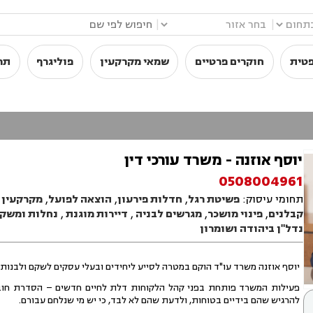
|
|
פטית
חוקרים פרטיים
שמאי מקרקעין
פוליגרף
תר
יוסף אוזנה - משרד עורכי דין
0508004961
תחומי עיסוק:
פשיטת רגל
,
חדלות פירעון
,
הוצאה לפועל
,
מקרקעין ו
קבלנים
,
פינוי מושכר
,
מגרשים לבניה
,
דיירות מוגנת
,
נחלות ומשקי
נדל"ן ביהודה ושומרון
יוסף אוזנה משרד עו"ד הוקם במטרה לסייע ליחידים ובעלי עסקים לשקם ולבנות 
פעילות המשרד פותחת בפני קהל הלקוחות דלת לחיים חדשים – הסדרת חובות, 
להרגיש שהם בידיים בטוחות, ולדעת שהם לא לבד, כי יש מי שנלחם עבורם.