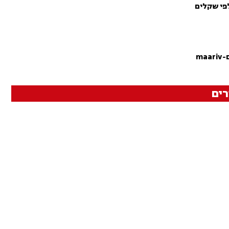
פי שקלים
m
ים