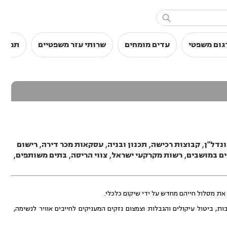

גום משפטי
עדים מומחים
שרותי עזר משפטיים
תמלול
נדל"ן
,
קבוצות רכישה
,
תכנון ובניה
,
עסקאות מכר דירה
,
רישום
ם במושבים
,
רשות מקרקעי ישראל
,
צווי הריסה
,
בתים משותפים
,
את מסלול חייהם מחדש על ידי שיקום כלכלי.
ביטול עיקולים והגבלות וצמצום נזקים המעניקים לחייבים אוויר לנשימה,