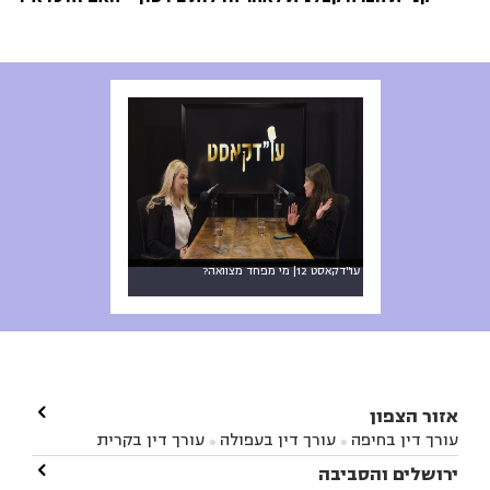
עו"דקאסט 12| מי מפחד מצוואה?

אזור הצפון
עורך דין בחיפה
עורך דין בעפולה
עורך דין בקרית


אתא
עורך דין בנהריה
עורך דין בראש פינה
עורך דין

ירושלים והסביבה



בקרית שמונה
עורך דין במושב מגדים
עורך דין

