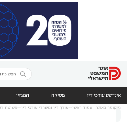

אינדקס עורכי דין
פסיקה
המגזין
מיקומך באתר:
עמוד ראשי
עורך דין ומשרדי עורכי דין
פשיטת רג