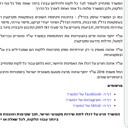
המשרד מתחייב לעמוד לצד כל לקוח ולהילחם עבורו ביתר שאת מול כל גוף רל
הלקוח, ולכן המשרד מלווה כל אחד ואחת לאורך כל הדרך.
כמו כן המשרד עוסק בנדל"ן - בהיבטיו ותחומיו השונים בעסקאות מקרקעין רבות,
בעסקאות נדל"ן מורכבות, פיתוח הנדל"ן ושינוי יעודי קרקע, מיסוי עירוני, מיס
עתירות מינהליות, תביעות פיצויים על פי סעיף 197 לחוק התכנון והבנויה פינוי בינוי, התחדשות עירונית ועוד.
עו"ד יוסף אוזנה סיים בהצטיינות את ההתמחות במשרד עו"ד ונוטריון גבריאל
לפועל, חדלות פירעון ומקרקעין.
עו"ד אוזנה מאמין כי רק יצירתיות ומתן פתרונות ללקוח הם שמבדילים בין עו
ובמקצועיות.
עו"ד אוזנה חורט על דגלו את האמינות והיושר, הוא נלחם עבור כל לקוח ומתחיי
החל משנת 2019 עו"ד יוסף אוזנה מרצה מטעם משטרת ישראל בסמכוי
ביטחוניים שונים.
פרסומים
דף ה -facebook של המשרד
דף ה- instagram של המשרד
דף ה- tiktok של המשרד
המשרד חרט על דגלו לתת שירות מקצועי ואישי, תוך שקיפות והוגנות מל
ביותר עבור הלקוח, לכל שאלה או יי