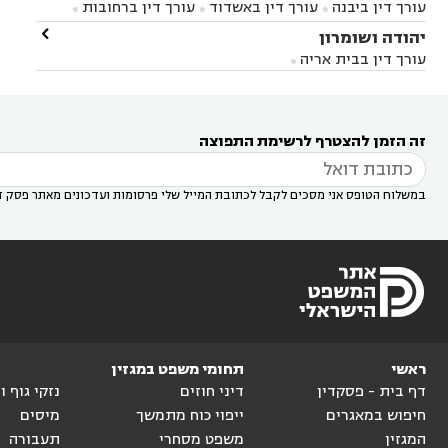
עורך דין ביבנה
עורך דין באשדוד
עורך דין ברחובות



במודיעין
עורך דין בהרצליה
עורך דין בחולון
עורך



עורך דין בראשון לציון
עורך דין במודיעין
עורך דין

יהודה ושומרון


דין בקרית אונו
עורך דין ברמלה
עורך דין בקריית


בבאר יעקב
עורך דין בגדרה
עורך דין בכפר רות



אונו
עורך דין בבת ים
עורך דין בגבעת שמואל
עורך
עורך דין בבית אריה




דין באזור
עורך דין בגן יבנה
עורך דין בעמק חפר



עורך דין במודיעין מכבים רעות
עורך דין במודיעין

רעות
עורך דין בסביון
עורך דין ברמת השרון
עורך



זה הזמן להצטרף לרשימת התפוצה
דין בשוהם

במשלוח הטופס אני מסכים לקבל לכתובת המייל שלי פרסומות ועדכונים מאתר פסק ד
ראשי
תחומי משפט במגזין
דף בית - פסקדין
דיני חוזים
נזקי גוף 
חיפוש במאגרים
ייפוי כוח מתמשך
מיסים
המגזין
משפט מסחרי
תעבורה