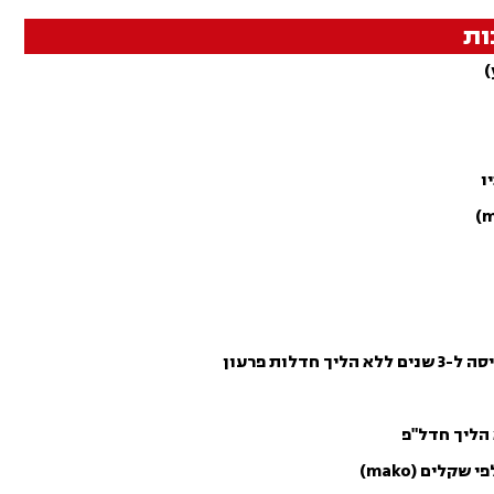
ות
ו
לים (mako)