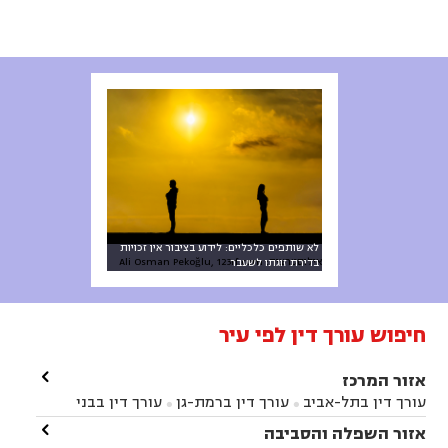
לא שותפים כלכליים: לידוע בציבור אין זכויות
אילוסטרציה: Ali Osman Pekoğlu, 123rf.com
בדירת זוגתו לשעבר
חיפוש עורך דין לפי עיר

אזור המרכז
עורך דין בתל-אביב
עורך דין ברמת-גן
עורך דין בבני


ברק
עורך דין בפתח תקווה
עורך דין בראשון לציון

אזור השפלה והסביבה



עורך דין ברחובות
עורך דין בנס ציונה
עורך דין

