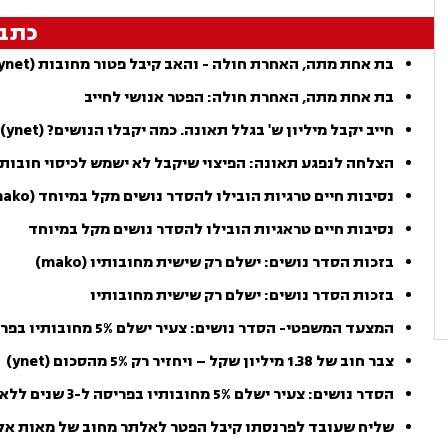
כתב
בת אחת מתה, האחרת חולה - והאב קיבל פטור מחובות (ynet)
בת אחת מתה, האחרת חולה: הפטר אנושי לחייב
חייב יקבל מיליון ש' בגלל תאונה. כמה יקבלו הנושים? (ynet)
הצלחה לנפגע תאונה: הפיצוי שיקבל לא ישמש לכיסוי חובותי
נסיבות חיים טרגיות הובילו להסדר נושים מקל במיוחד (mako)
נסיבות חיים טראגיות הובילו להסדר נושים מקל במיוחד
בזכות הסדר נושים: ישלם רק שישית מחובותיו (mako)
בזכות הסדר נושים: ישלם רק שישית מחובותיו
המצעד המשפטי- הסדר נושים: צעיר ישלם 5% מחובותיו בפריסה ל-3 שנים ללא הליך חדלות פרעון
צבר חוב של 1.38 מיליון שקל – ויחזיר רק 5% מהסכום (ynet)
הסדר נושים: צעיר ישלם 5% מחובותיו בפריסה ל-3 שנים ללא הליך חדל"פ
שליח שעובד לפרנסתו קיבל הפטר לאלתר מחוב של מאות אלפי שק