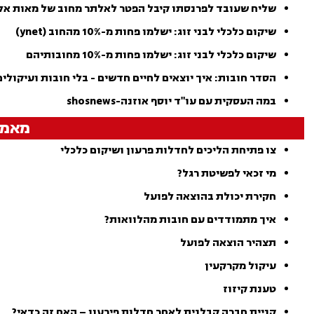
שליח שעובד לפרנסתו קיבל הפטר לאלתר מחוב של מאות אל
שיקום כלכלי לבני זוג: ישלמו פחות מ-10% מהחוב (ynet)
שיקום כלכלי לבני זוג: ישלמו פחות מ-10% מחובותיהם
הסדר חובות: איך יוצאים לחיים חדשים - בלי חובות ועיקולים-aariv
במה העסקית עם עו"ד יוסף אוזנה-shosnews
מאמר
צו פתיחת הליכים לחדלות פרעון ושיקום כלכלי
מי זכאי לפשיטת רגל?
חקירת יכולת בהוצאה לפועל
איך מתמודדים עם חובות מהלוואות?
תצהיר הוצאה לפועל
עיקול מקרקעין
טענת קיזוז
קניית חברה קבלנית לאחר חדלות פירעון – האם זה כדאי?