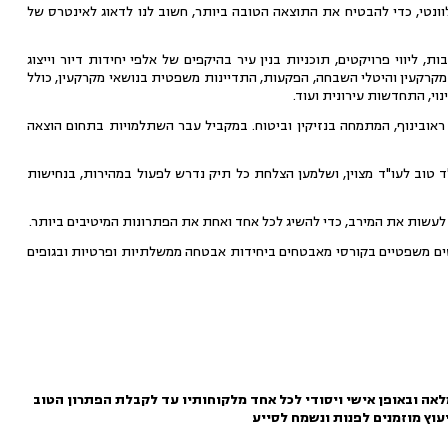
וונטי, כדי להבטיח את התוצאה הטובה ביותר,
חשוב לנו לדאוג לאינטרס של
 ליווי פרויקטים, תוכניות בנין עיר בהיקפים של אלפי יחידות דיור וייצוג
וי מקרקעין והיטלי השבחה, הפקעות, התדיינות משפטית בנושאי מקרקעין, כולל
 ראובינוף, המתמחה בנזיקין וביטוח. במקביל עבר השתלמויות בתחום הוצאה
"ד טוב לעו"ד מצוין, ושלמען הצלחת כל תיק נדרש לפעול במהירות, בנחישות
ב לעשות את המירב, כדי להשיג לכל אחד ואחת את הפתרונות המיטיבים ביותר.
ות והיבטים משפטיים בקורסי מאבטחים ביחידות אבטחה ממשלתיות ופרטיות ובגופים
אה ובאופן אישי ויסודי לכל אחד מלקוחותיו עד לקבלת הפתרון הטוב
עוץ מוזמנים לפנות ונשמח לסייע