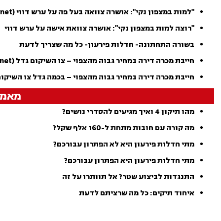
"למות במצפון נקי": אושרה צוואה בעל פה על ערש דווי (ynet)
"רוצה למות במצפון נקי": אושרה צוואת אישה על ערש דווי
בשורה התחתונה- חדלות פירעון- כל מה שצריך לדעת
חייבת מכרה דירה במחיר גבוה מהצפוי – צו השיקום גדל (ynet)
חייבת מכרה דירה במחיר גבוה מהצפוי – בכמה גדל צו השיקו
מאמר
מהו תיקון 4 ואיך מגיעים להסדרי נושים?
מה קורה עם חובות מתחת ל-160 אלף שקל?
מתי חדלות פירעון היא לא הפתרון עבורכם?
מתי חדלות פירעון היא הפתרון עבורכם?
התנגדות לביצוע שטר? אל תוותרו על זה
איחוד תיקים: כל מה שרציתם לדעת