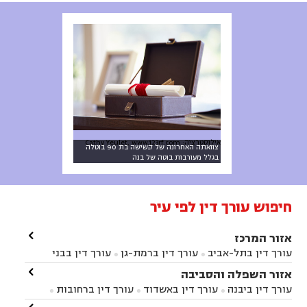
אילוסטרציה: Cathy Yeulet, www.123rf.com
צוואתה האחרונה של קשישה בת 90 בוטלה
בגלל מעורבות בוטה של בנה
חיפוש עורך דין לפי עיר

אזור המרכז
עורך דין בתל-אביב
עורך דין ברמת-גן
עורך דין בבני


ברק
עורך דין בפתח תקווה
עורך דין בראשון לציון

אזור השפלה והסביבה



עורך דין ברחובות
עורך דין בנס ציונה
עורך דין


עורך דין ביבנה
עורך דין באשדוד
עורך דין ברחובות



במודיעין
עורך דין בהרצליה
עורך דין בחולון
עורך



עורך דין בראשון לציון
עורך דין במודיעין
עורך דין

