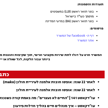
תעודות והסמכות
:
בוגר תואר ראשון (LLB) במשפטים
מוסמך כעו"ד בישראל
בוגר תואר ראשון (BA) במדעי המדינה
פרסומים:
דף ה- facebook של המשרד
אתר המשרד
המשרד חרט על דגלו לתת שירות מקצועי ואישי, תוך שקיפות והוגנות מל
ביותר עבור הלקוח, לכל שאלה או יי
כתב
לאחר 22 שנה: אופסו חובות אלמנה לעיריית חולון (mako)
לאחר 22 שנה: אופסו חובות אלמנה לעיריית חולון
עו"דקאסט 141 | "החיים לא נעצרים": מה באמת קורה כשנכנסים לחדלות פרעון? (mako)
עו"דקאסט – איך מנהלים חיים בהליך חדלות פירעון