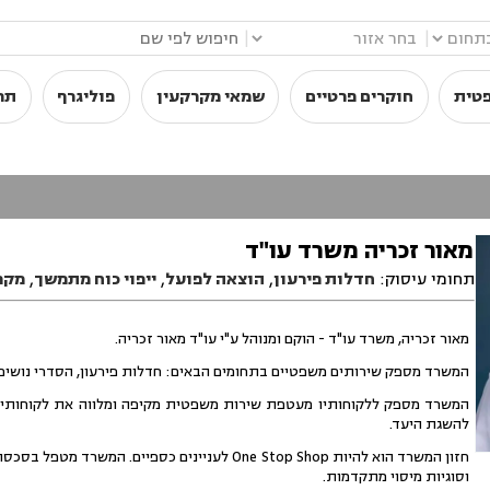
|
|
פטית
חוקרים פרטיים
שמאי מקרקעין
פוליגרף
תר
מאור זכריה משרד עו"ד
תחומי עיסוק:
חדלות פירעון
,
הוצאה לפועל
,
ייפוי כוח מתמשך
,
מקרק
מאור זכריה, משרד עו"ד - הוקם ומנוהל ע"י עו"ד מאור זכריה.
המשרד מספק שירותים משפטיים בתחומים הבאים: חדלות פירעון, הסדרי נושים, מי
המשרד מספק ללקוחותיו מעטפת שירות משפטית מקיפה ומלווה את לקוחותיו 
להשגת היעד.
חזון המשרד הוא להיות One Stop Shop לעניינים כס
וסוגיות מיסוי מתקדמות.