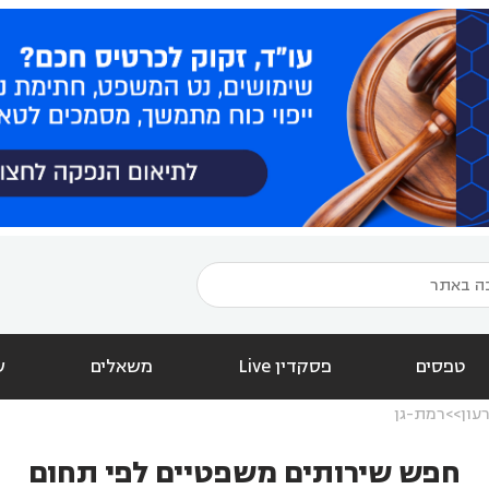
טפסים
פסקדין Live
משאלים
ש
עון
רמת-גן
חפש שירותים משפטיים לפי תחום