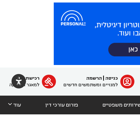

כניסה
|
הרשמה
רכישת מנוי
ﱐ

למנויים ומשתמשים חדשים
למאגר הפסיקה

ירותים משפטיים
פורום עורכי דין
עוד