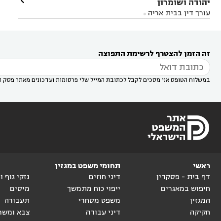

יהודה ושומרון
דין בקרית אונו
עורך דין ברמלה
עורך דין בקריית


בבאר יעקב
עורך דין בגדרה
עורך דין בכפר רות



אונו
עורך דין בבת ים
עורך דין בגבעת שמואל
עורך
עורך דין בבית אריה




דין באזור
עורך דין בגן יבנה
עורך דין בעמק חפר



עורך דין במודיעין מכבים רעות
עורך דין במודיעין

רעות
עורך דין בסביון
עורך דין ברמת השרון
עורך



זה הזמן להצטרף לרשימת התפוצה
דין בשוהם

במשלוח הטופס אני מסכים לקבל לכתובת המייל שלי פרסומות ועדכונים מאתר פסק ד
ראשי
תחומי משפט במגזין
דף בית - פסקדין
דיני חוזים
נזקי גוף 
חיפוש במאגרים
ייפוי כוח מתמשך
מיסים
המגזין
משפט מסחרי
תעבורה
חקיקה
דיני עבודה
צבא ומשר