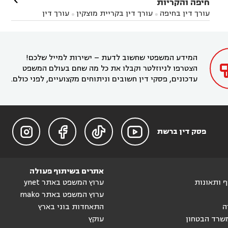

חיפה והקריות
השרון
עורך דין באבן יהודה
עורך דין בבנימינה



עורך דין בחיפה
עורך דין בקריית מוצקין
עורך דין


עורך דין בחריש
עורך דין בקיסריה
עורך דין בקדימה


בקרית מוצקין
עורך דין בקריית אתא
עורך דין


עורך דין ברמת השרון
עורך דין בתל מונד



בקריית חיים
עורך דין בקרית ביאליק
עורך דין


בחדרה

המידע המשפטי שחשוב לדעת – ישירות למייל שלכם!
הצטרפו לניוזלטר וקבלו את כל מה שחם בעולם המשפט
עדכונים, פסקי דין חשובים וניתוחים מקצועיים, לפני כולם.




פסק דין ברשת
אתרים בשיתוף פעולה
וף ותאונות
ערוץ המשפט באתר ynet
ערוץ המשפט באתר mako
ה
התאחדות בוני בארץ
שרד הבטחון
עוקץ